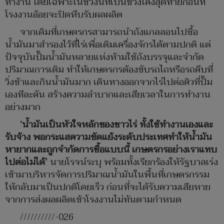
ทำงาน โดยเฉพาะในช่วงนี้ที่เป็นช่วงโค้งสุดท้ายก่อนที่
โรงงานอ้อยจะปิดหีบรับผลผลิต
จากเดิมที่เกษตรกรสามารถนำถังแกลลอนไปซื้อ
น้ำมันมาสำรองไว้ที่ไร่เพื่อเติมเครื่องจักรได้ตามปกติ แต่
ปัจจุบันปั๊มน้ำมันหลายแห่งห้ามใช้ถังบรรจุและจำกัด
ปริมาณการเติม ทำให้เกษตรกรต้องขับรถไถหรือรถคีบที่
วิ่งช้าและกินน้ำมันมาก เดินทางออกจากไร่ไปต่อคิวที่ปั๊ม
เองทีละคัน สร้างความลำบากและเสียเวลาในการทำงาน
อย่างมาก
‘น้ำมันเป็นหัวใจหลักของชาวไร่ ทั้งใช้ทำงานเองและ
รับจ้าง พอกระแสความขัดแย้งระดับประเทศทำให้น้ำมัน
หายากและถูกจำกัดการซื้อแบบนี้ เกษตรกรอย่างเราแทบ
ไปต่อไม่ได้’
นายโรจน์ระบุ พร้อมทั้งเรียกร้องให้รัฐบาลเร่ง
เข้ามาบริหารจัดการปริมาณน้ำมันในพื้นที่เกษตรกรรม
ให้กลับมาเป็นปกติโดยเร็ว ก่อนที่จะได้รับความเสียหาย
จากการส่งผลผลิตเข้าโรงงานไม่ทันตามกำหนด
//////////-026