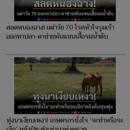
สลดหนองฉาง! เฒ่าวัย 70 โรคหัวใจรุมเร้า
ออกหาปลา-ตาข่ายพันแขนเสื้อจมน้ำดับ
ทุ่งนาเงียบเหงา! เกษตรกรชั่งใจ 'จะทำหรือจะ
เลิก' หลังปุ๋ย-ค่าเช่านาพุ่งพรวด