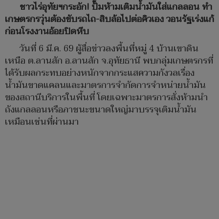
ชาวไร่อุทัยฯกระอัก! ปั๊มห้ามเติมน้ำมันใส่แกลลอน ทำ
เกษตรกรวุ่นต้องขับรถไถ-สิบล้อไปต่อคิวเอง วอนรัฐเร่งแก้
ก่อนโรงงานอ้อยปิดหีบ
วันที่ 6 มี.ค. 69 ผู้สื่อข่าวลงพื้นที่หมู่ 4 บ้านเขาดิน
เหนือ ต.ลานสัก อ.ลานสัก จ.อุทัยธานี พบกลุ่มเกษตรกรที่
ได้รับผลกระทบอย่างหนักจากกระแสความกังวลเรื่อง
น้ำมันขาดแคลนและมาตรการจำกัดการจำหน่ายน้ำมัน
ของสถานีบริการในพื้นที่ โดยเฉพาะมาตรการสั่งห้ามนำ
ถังแกลลอนหรือภาชนะขนาดใหญ่มาบรรจุเติมน้ำมัน
เหมือนเช่นที่ผ่านมา