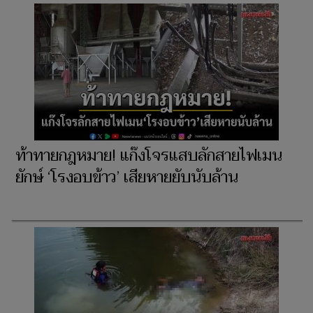
ท้าทายกฎหมาย! แก๊งโจรแสบลักสายไฟเมน
ยักษ์ ‘โรงอบข้าว’ เสียหายยับนับล้าน