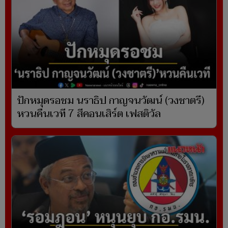
ปักหมุดรอชม นราธิป กาญจนวัฒน์ (วงชาตรี)
หวนคืนเวที 7 สีคอนเสิร์ต เฟสติวัล