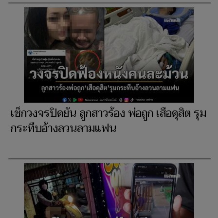
เช็กวงจรปิดยัน ลูกสาวร้อง พ่อถูก เสือดุสิต รุม
กระทืบอ้างลวนลามแฟน