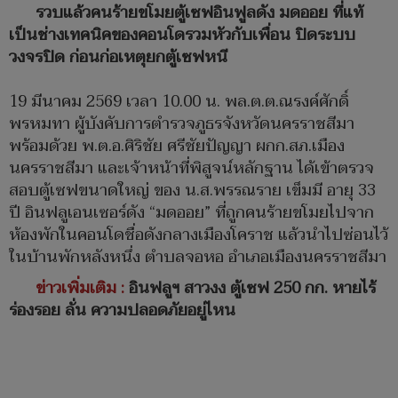
รวบแล้วคนร้ายขโมยตู้เซฟอินฟูลดัง มดออย ที่แท้
เป็นช่างเทคนิคของคอนโดรวมหัวกับเพื่อน ปิดระบบ
วงจรปิด ก่อนก่อเหตุยกตู้เซฟหนี
19 มีนาคม 2569 เวลา 10.00 น. พล.ต.ต.ณรงค์ศักดิ์
พรหมทา ผู้บังคับการตำรวจภูธรจังหวัดนครราชสีมา
พร้อมด้วย พ.ต.อ.ศิริชัย ศรีชัยปัญญา ผกก.สภ.เมือง
นครราชสีมา และเจ้าหน้าที่พิสูจน์หลักฐาน ได้เข้าตรวจ
สอบตู้เซฟขนาดใหญ่ ของ น.ส.พรรณราย เข็มมี อายุ 33
ปี อินฟลูเอนเซอร์ดัง “มดออย” ที่ถูกคนร้ายขโมยไปจาก
ห้องพักในคอนโดชื่อดังกลางเมืองโคราช แล้วนำไปซ่อนไว้
ในบ้านพักหลังหนึ่ง ตำบลจอหอ อำเภอเมืองนครราชสีมา
ข่าวเพิ่มเติม :
อินฟลูฯ สาวงง ตู้เซฟ 250 กก. หายไร้
ร่องรอย ลั่น ความปลอดภัยอยู่ไหน