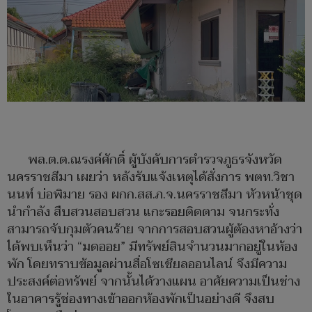
พล.ต.ต.ณรงค์ศักดิ์ ผู้บังคับการตำรวจภูธรจังหวัด
นครราชสีมา เผยว่า หลังรับแจ้งเหตุได้สั่งการ พตท.วิชา
นนท์ บ่อพิมาย รอง ผกก.สส.ภ.จ.นครราชสีมา หัวหน้าชุด
นำกำลัง สืบสวนสอบสวน แกะรอยติดตาม จนกระทั่ง
สามารถจับกุมตัวคนร้าย จากการสอบสวนผู้ต้องหาอ้างว่า
ได้พบเห็นว่า “มดออย” มีทรัพย์สินจำนวนมากอยู่ในห้อง
พัก โดยทราบข้อมูลผ่านสื่อโซเชียลออนไลน์ จึงมีความ
ประสงค์ต่อทรัพย์ จากนั้นได้วางแผน อาศัยความเป็นช่าง
ในอาคารรู้ช่องทางเข้าออกห้องพักเป็นอย่างดี จึงสบ