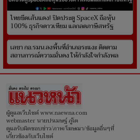
ไทยขีดเส้นแดง! ปิดประตู SpaceX ถือหุ้น
100% ธุรกิจดาวเทียม แลกลดภาษีสหรัฐ
เลขา กอ.รมน.ลงพื้นที่อำเภอระแงะ ติดตาม
สถานการณ์ความมั่นคง ให้กำลังใจกำลังพล
ผู้ดูแลเว็บไซต์ www.naewna.com
webmaster นายปรเมษฐ์ ภู่โต
ดูแลรับผิดชอบข่าว/ภาพ/โฆษณา/ข้อมูลอื่นๆที่
เกี่ยวข้องกับเว็บไซต์