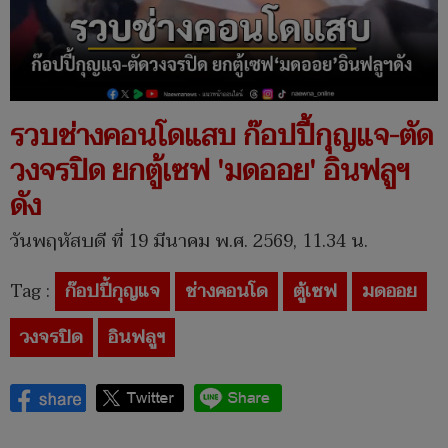
รวบช่างคอนโดแสบ ก๊อปปี้กุญแจ-ตัด
วงจรปิด ยกตู้เซฟ 'มดออย' อินฟลูฯ
ดัง
วันพฤหัสบดี ที่ 19 มีนาคม พ.ศ. 2569, 11.34 น.
Tag :
ก๊อปปี้กุญแจ
ช่างคอนโด
ตู้เซฟ
มดออย
วงจรปิด
อินฟลูฯ