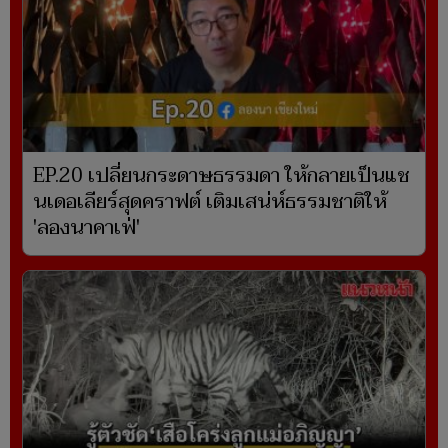
EP.20 เปลี่ยนกระดาษธรรมดา ให้กลายเป็นแช
นเดอเลียร์สุดคราฟต์ เติมเสน่ห์ธรรมชาติให้
'ลองนาคาเฟ่'