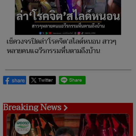
เช็ควงจรปิดล่า'โรคจิต'สไลด์หนอน สาวๆ
หลายคนแฉวีรกรรมหื่นตามถึงบ้าน
Breaking News