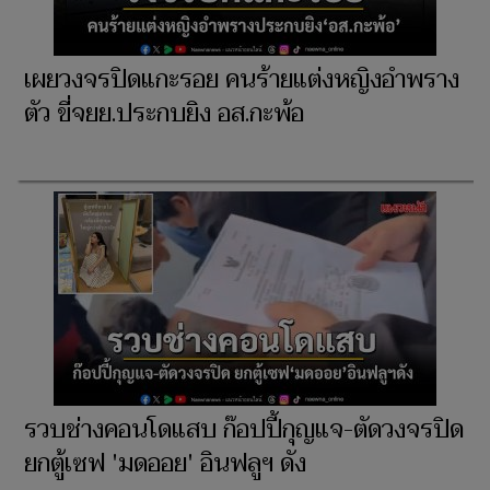
เผยวงจรปิดแกะรอย คนร้ายแต่งหญิงอำพราง
ตัว ขี่จยย.ประกบยิง อส.กะพ้อ
รวบช่างคอนโดแสบ ก๊อปปี้กุญแจ-ตัดวงจรปิด
ยกตู้เซฟ 'มดออย' อินฟลูฯ ดัง