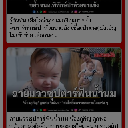
รู้ตัวชัด เสือโคร่งลูกแม่อภิญญา ขย้ำ
จนท.พิทักษ์ป่าห้วยขาแข้ง เชื่อเป็นเหตุบังเอิญ
ไม่เข้าข่าย​ เสือกินคน
ฉายแววซุปตาร์ฟันน้ำนม น้องภูคิญ ลูกพ่อ
อนันดา สดใสยิ้มหวานละลายใจแฟน ๆ ชมคลิป