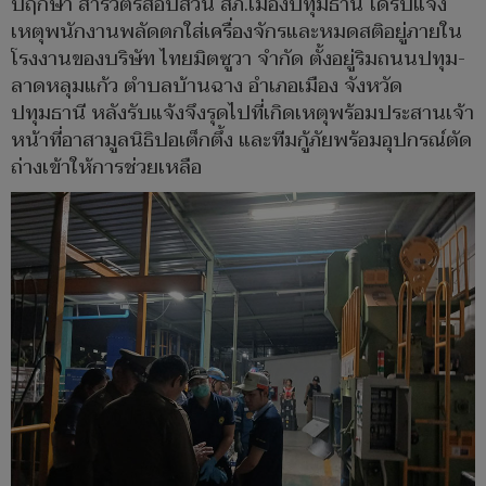
ปฤกษา สารวัตรสอบสวน สภ.เมืองปทุมธานี ได้รับแจ้ง
เหตุพนักงานพลัดตกใส่เครื่องจักรและหมดสติอยู่ภายใน
โรงงานของบริษัท ไทยมิตซูวา จำกัด ตั้งอยู่ริมถนนปทุม-
ลาดหลุมแก้ว ตำบลบ้านฉาง อำเภอเมือง จังหวัด
ปทุมธานี หลังรับแจ้งจึงรุดไปที่เกิดเหตุพร้อมประสานเจ้า
หน้าที่อาสามูลนิธิปอเต็กตึ้ง และทีมกู้ภัยพร้อมอุปกรณ์ตัด
ถ่างเข้าให้การช่วยเหลือ