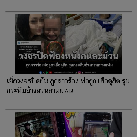
เช็กวงจรปิดยัน ลูกสาวร้อง พ่อถูก เสือดุสิต รุม
กระทืบอ้างลวนลามแฟน