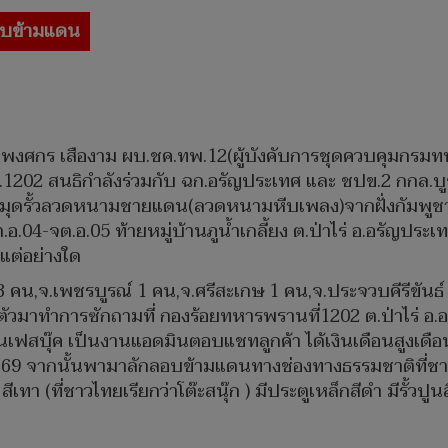
บข้ามแดน
อ.พงศกร เสืองาม ผบ.ชค.ทพ.12(ผู้บังคับการชุดควบคุมกรมทหา
พ.1202 สนธิกำลังร่วมกับ ฉก.อรัญประเทศ และ ชปข.2 กกล.
บมุดรั้วลวดหนามชายแดน(ลวดหนามหีบเพลง)จากฝั่งกัมพูช
อ.04-จต.อ.05 ท้ายหมู่บ้านภูน้ำเกลี้ยง ต.ป่าไร่ อ.อรัญปร
แต่อย่างใด
 คน,จ.เพชรบูรณ์ 1 คน,จ.ศรีสะเกษ 1 คน,จ.ประจวบคีรีขันธ์ 
วมาทำการซักถามที่ กองร้อยทหารพรานที่1202 ต.ป่าไร่ อ.อ
ในเฟสบุ๊ค เป็นงานแอดมินตอบแชทลูกค้า ได้เงินเดือนสูงเด
 มี.ค.69 จากนั้นพามาลักลอบข้ามแดนทางช่องทางธรรมชาติที่
ีเทา (ที่ชาวไทยเรียกว่าโต๊ะสนุ๊ก ) มีประตูเหล็กสีดำ มีรั้ว