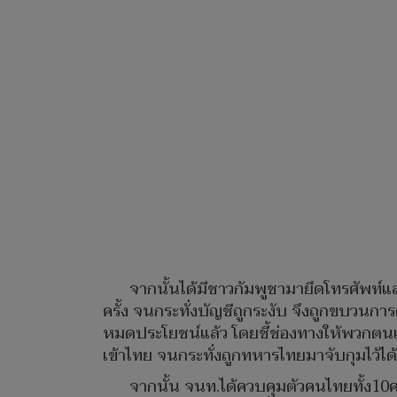
จากนั้นได้มีชาวกัมพูชามายึดโทรศัพ
ครั้ง จนกระทั่งบัญชีถูกระงับ จึงถูกขบวนก
หมดประโยชน์แล้ว โดยชี้ช่องทางให้พวกตน
เข้าไทย จนกระทั่งถูกทหารไทยมาจับกุมไว้ได้
จากนั้น จนท.ได้ควบคุมตัวคนไทยทั้ง1