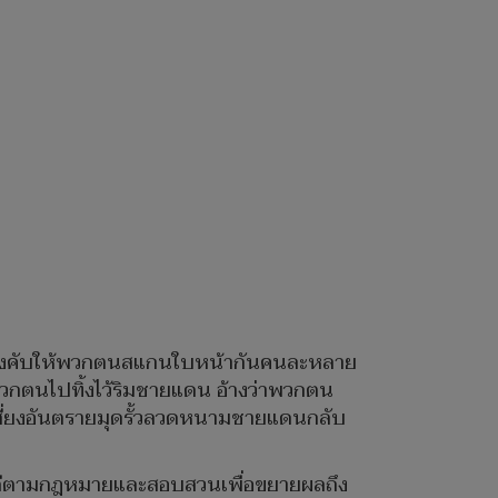
วบังคับให้พวกตนสแกนใบหน้ากันคนละหลาย
าพวกตนไปทิ้งไว้ริมชายแดน อ้างว่าพวกตน
สี่ยงอันตรายมุดรั้วลวดหนามชายแดนกลับ
นคดีตามกฎหมายและสอบสวนเพื่อขยายผลถึง