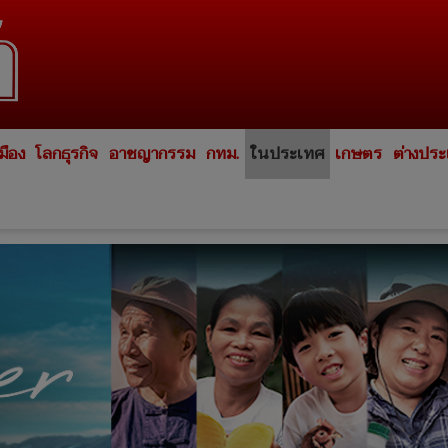
มือง
โลกธุรกิจ
อาชญากรรม
กทม.
ในประเทศ
เกษตร
ต่างปร