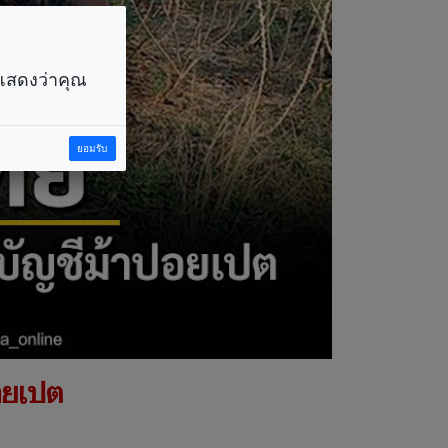
ราแสดงว่าคุณ
ยอมรับ
อยเปต