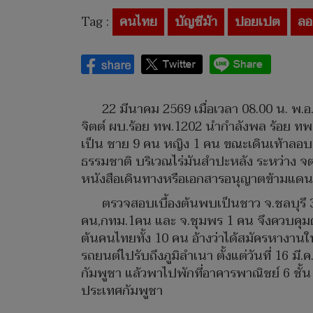
Tag :
คนไทย
บัญชีม้า
ปอยเปต
ลอ
22 มีนาคม 2569 เมื่อเวลา 08.00 น. พ.
จิตต์ ผบ.ร้อย ทพ.1202 นำกำลังพล ร้อย ท
เป็น ชาย 9 คน หญิง 1 คน ขณะเดินเท้าลอ
ธรรมชาติ บริเวณไร่มันสำปะหลัง ระหว่าง จต.
หนังสือเดินทางหรือเอกสารอนุญาตข้ามแดน
ตรวจสอบเบื้องต้นพบเป็นชาว จ.ชลบุรี 3
คน,กทม.1คน และ จ.ชุมพร 1 คน จึงควบคุมตั
ต้นคนไทยทั้ง 10 คน อ้างว่าได้สมัครหางาน
รถยนต์ไปรับถึงภูมิลำเนา ตั้งแต่วันที่ 16
กัมพูชา แล้วพาไปพักที่อาคารพาณิชย์ 6 ชั้น ส
ประเทศกัมพูชา