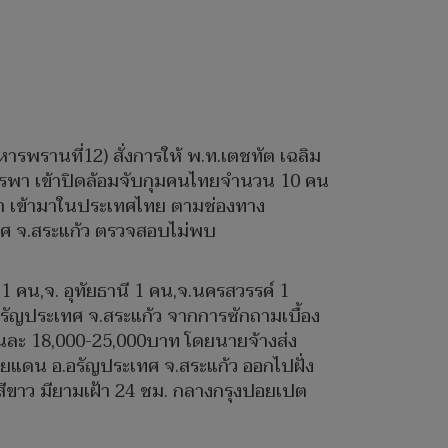
รพรานที่12) สั่งการให้ พ.ท.เตชทัต เฉลิม
บูรพา เข้าปิดล้อมจับกุมคนไทยจำนวน 10 คน
า เข้ามาในประเทศไทย ตามช่องทาง
ะเทศ จ.สระแก้ว ตรวจสอบไม่พบ
1 คน,จ. อุทัยธานี 1 คน,จ.นครสวรรค์ 1
รัญประเทศ จ.สระแก้ว จากการซักถามเบื้อง
ือนละ 18,000-25,000บาท โดยนายจ้างส่ง
ชายแดน อ.อรัญประเทศ จ.สระแก้ว ออกไปฝั่ง
ปูนสีขาว มียามเฝ้า 24 ชม. กลางกรุงปอยเปต