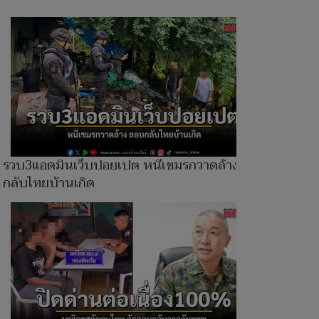
รวบ3แอดมินเว็บปอยเปต หนีเขมรกวาดล้าง ลอบ
กลับไทยบ้านเกิด