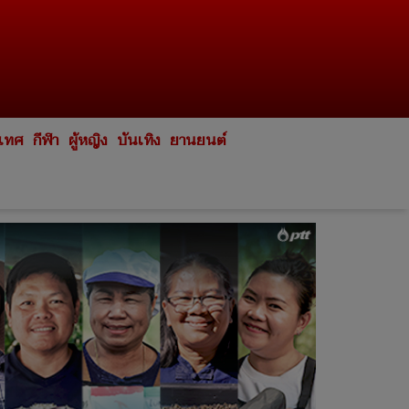
ะเทศ
กีฬา
ผู้หญิง
บันเทิง
ยานยนต์