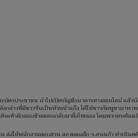
ท์และบัตรประชาชน นำไปเปิดบัญชีธนาคารทางออนไลน์ แล้
ารดังกล่าวที่มีชาวจีนเป็นหัวหน้าแก๊ง ได้ให้ชาวกัมพูชามาพ
เดินเท้าลักลอบข้ามแดนกลับมาฝั่งไทยเอง โดยพวกตนต้องเ
0คน ส่งให้พนักงานสอบสวน สภ.คลองลึก จ.สระแก้ว ดำเนิ