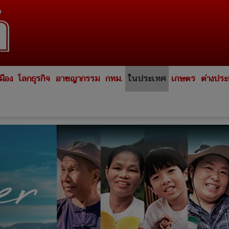
มือง
โลกธุรกิจ
อาชญากรรม
กทม.
ในประเทศ
เกษตร
ต่างปร