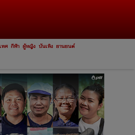
ะเทศ
กีฬา
ผู้หญิง
บันเทิง
ยานยนต์