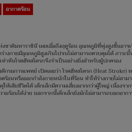
อากาศร้อน
าติมหาราชินี เผยเมื่อถึงฤดูร้อน อุณหภูมิที่พุ่งสูงขึ้นอ
ร่างกายมีอุณหภูมิสูงเกินไปจนไม่สามารถควบคุมได้ ภาวะนี้
ารรู้เท่าทันโรคฮีทสโตรกจึงจำเป็นอย่างยิ่งสำหรับผู้ปกครอง
บดีกรมการแพทย์ เปิดเผยว่า โรคฮีทสโตรก (Heat Stroke) หร
ศร้อนหรือออกกำลังกายหนักในที่ร้อน ทำให้ร่างกายไม่สามาร
้เสียชีวิตได้ เด็กเล็กมีความเสี่ยงมากกว่าผู้ใหญ่ เนื่องจ
ความร้อนได้ง่าย นอกจากนี้เด็กเล็กยังมักไม่สามารถบอกอาก