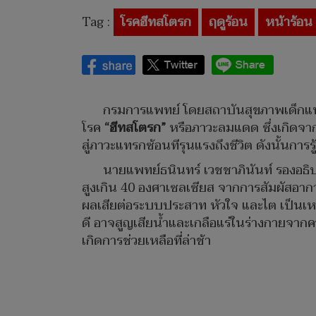
Tag :
โรคฮีทสโตรก
ฤดูร้อน
หน้าร้อน
กรมการแพทย์ โดยสถาบันสุขภาพเด็กแห่งช
โรค
“ฮีทสโตรก”
หรือภาวะลมแดด ซึ่งเกิดจาก
สู่ภาวะแทรกซ้อนทีรุนแรงถึงชีวิต ดังนั้นก
นายแพทย์ธนินทร์ เวชชาภินันท์ รองอธิ
สูงเกิน 40 องศาเซลเซียส จากการสัมผัสอากา
ผลเสียต่อระบบประสาท หัวใจ และไต เป็นเหตุให
ดี อาจสูญเสียน้ำและเกลือแร่ในร่างกายจาก
เกิดการช่วยเหลือที่ล่าช้า