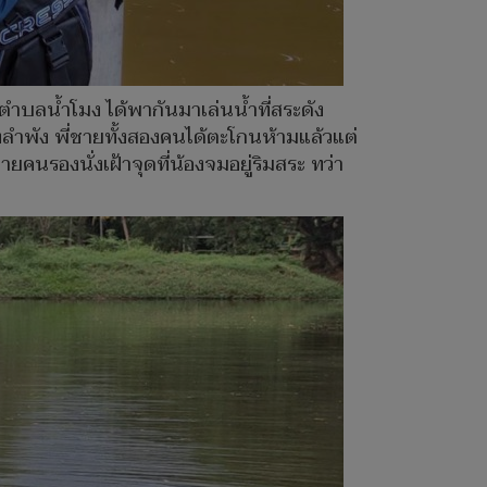
่ตำบลน้ำโมง ได้พากันมาเล่นน้ำที่สระดัง
ยงลำพัง พี่ชายทั้งสองคนได้ตะโกนห้ามแล้วแต่
ยคนรองนั่งเฝ้าจุดที่น้องจมอยู่ริมสระ ทว่า