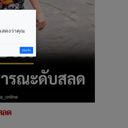
ราแสดงว่าคุณ
ยอมรับ
บสลด