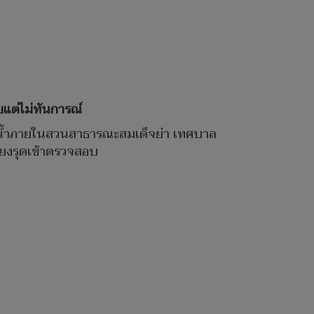
แต่ไม่ทันการณ์
ณสระน้ำภายในสวนสาธารณะสมเด็จย่า เทศบาล
คียงรุดเข้าตรวจสอบ