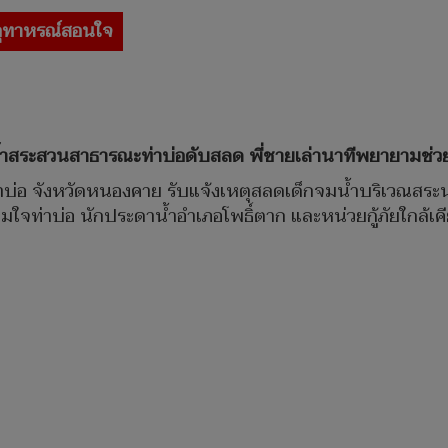
อุทาหรณ์สอนใจ
้ำสระสวนสาธารณะท่าบ่อดับสลด พี่ชายเล่านาทีพยายามช่วย
สภ.ท่าบ่อ จังหวัดหนองคาย รับแจ้งเหตุสลดเด็กจมน้ำบริเว
ยร่วมใจท่าบ่อ นักประดาน้ำอำเภอโพธิ์ตาก และหน่วยกู้ภัยใกล้เ