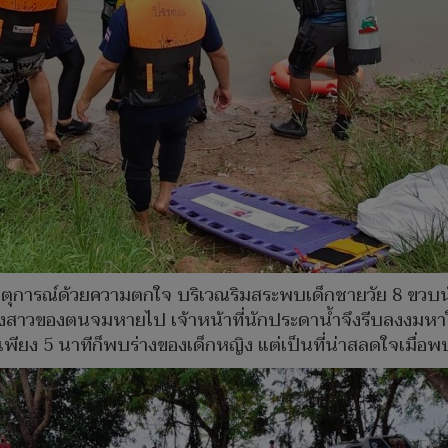
หตุการณ์ด้วยความตกใจ บริเวณริมสระพบเด็กชายวัย 8 ขวบนั
น้องสาวของตนจมหายไป เจ้าหน้าที่นักประดาน้ำจึงรีบลงงมหาใ
ยง 5 นาทีก็พบร่างของเด็กหญิง แต่เป็นที่น่าสลดใจเมื่อพบว