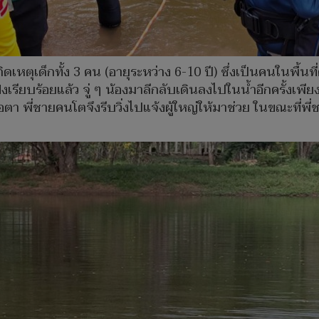
หตุเด็กทั้ง 3 คน (อายุระหว่าง 6-10 ปี) ซึ่งเป็นคนในพื้นที
งเรียบร้อยแล้ว จู่ ๆ น้องมาลีกลับเดินลงไปในน้ำอีกครั้งเพี
 พี่ชายคนโตจึงรีบวิ่งไปแจ้งผู้ใหญ่ให้มาช่วย ในขณะที่พี่ชา