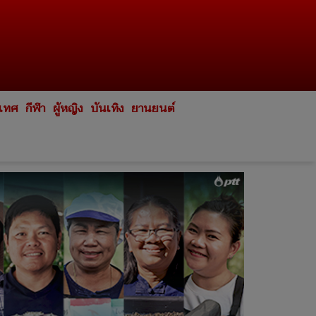
ะเทศ
กีฬา
ผู้หญิง
บันเทิง
ยานยนต์