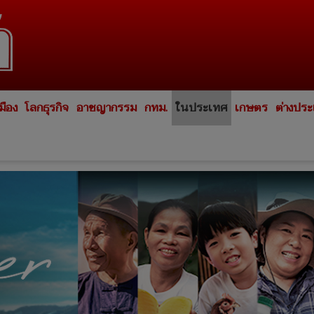
มือง
โลกธุรกิจ
อาชญากรรม
กทม.
ในประเทศ
เกษตร
ต่างปร