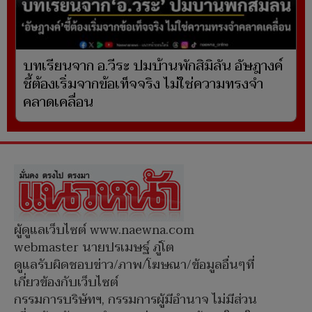
บทเรียนจาก อ.วีระ ปมบ้านพักสิมิลัน อัษฎางค์
ชี้ต้องเริ่มจากข้อเท็จจริง ไม่ใช่ความทรงจำ
คลาดเคลื่อน
ผู้ดูแลเว็บไซต์ www.naewna.com
webmaster นายปรเมษฐ์ ภู่โต
ดูแลรับผิดชอบข่าว/ภาพ/โฆษณา/ข้อมูลอื่นๆที่
เกี่ยวข้องกับเว็บไซต์
กรรมการบริษัทฯ, กรรมการผู้มีอำนาจ ไม่มีส่วน