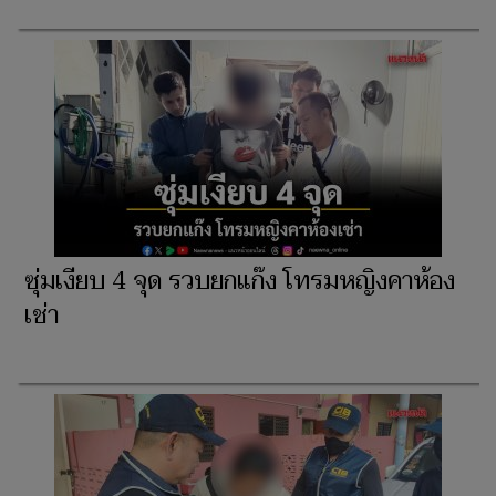
ซุ่มเงียบ 4 จุด รวบยกแก๊ง โทรมหญิงคาห้อง
เช่า