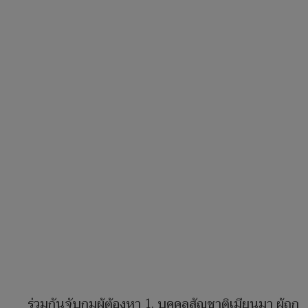
ร่วมกันจับกุมผู้ต้องหา 1. บุคคลสัญชาติเมียนมา ผู้ถูก