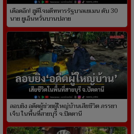
เดือดอีก! ฮูตีโจมตีทหารรัฐบาลเยเมน ดับ 30
นาย ยูเอ็นหวั่นบานปลาย
ลอบยิง อดีตผู้ช่วยผู้ใหญ่บ้านเสียชีวิต ภรรยา
เจ็บ ในพื้นที่สายบุรี จ.ปัตตานี