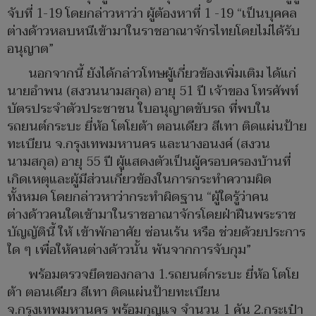
จับที่ 1-19 โดยกล่าวหาว่า ผู้ต้องหาที่ 1 -19 “เป็นบุคคล
ต่างด้าวหลบหนีเข้ามาในราชอาณาจักรไทยโดยไม่ได้รับ
อนุญาต”
นอกจากนี้ ยังได้กล่าวโทษผู้เกี่ยวข้องเพิ่มเติม ได้แก่
นายอำพน (สงวนนามสกุล) อายุ 51 ปี เจ้าของ โทรศัพท์
บัตรประจำตัวประชาชน ใบอนุญาตขับรถ ที่พบใน
รถยนต์กระบะ ยี่ห้อ โตโยต้า ตอนเดียว สีเทา ติดแผ่นป้าย
ทะเบียน จ.กรุงเทพมหานคร และนางอนงค์ (สงวน
นามสกุล) อายุ 55 ปี ผู้แสดงตัวเป็นผู้ครอบครองบ้านที่
เกิดเหตุและผู้มีส่วนเกี่ยวข้องในการกระทำความผิด
ทั้งหมด โดยกล่าวหาว่ากระทำผิดฐาน “ผู้ใดรู้ว่าคน
ต่างด้าวคนใดเข้ามาในราชอาณาจักรโดยฝ่าฝืนพระราช
บัญญัตินี้ ให้ เข้าพักอาศัย ซ่อนเร้น หรือ ช่วยด้วยประการ
ใด ๆ เพื่อให้คนต่างด้าวนั้น พ้นจากการจับกุม”
พร้อมตรวจยึดของกลาง 1.รถยนต์กระบะ ยี่ห้อ โตโย
ต้า ตอนเดียว สีเทา ติดแผ่นป้ายทะเบียน
จ.กรุงเทพมหานคร พร้อมกุญแจ จำนวน 1 คัน 2.กระเป๋า