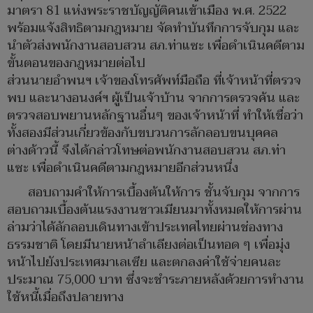
มาตรา 81 แห่งพระราชบัญญัติคนเข้าเมือง พ.ศ. 2522
พร้อมแจ้งสิทธิตามกฎหมาย จัดทำบันทึกการจับกุม และ
นำตัวส่งพนักงานสอบสวน สภ.ท่าแซะ เพื่อดำเนินคดีตาม
ขั้นตอนของกฎหมายต่อไป
ส่วนนายอำพนฯ เจ้าของโทรศัพท์มือถือ ที่เจ้าหน้าที่ตรวจ
พบ และนางอนงค์ฯ ผู้เป็นเจ้าบ้าน จากการตรวจค้น และ
ตรวจสอบพยานหลักฐานอื่นๆ ของเจ้าหน้าที่ ทำให้เชื่อว่า
ทั้งสองมีส่วนเกี่ยวข้องกับขบวนการลักลอบขนบุคคล
ต่างด้าวนี้ จึงได้กล่าวโทษต่อพนักงานสอบสวน สภ.ท่า
แซะ เพื่อดำเนินคดีตามกฎหมายอีกส่วนหนึ่ง
สอบถามคำให้การเบื้องต้นให้การ ชั้นจับกุม จากการ
สอบถามเบื้องต้นแรงงานชาวเมียนมาทั้งหมดให้การผ่าน
ล่ามว่าได้ลักลอบเดินทางเข้าประเทศไทยผ่านช่องทาง
ธรรมชาติ โดยมีนายหน้าลำเลียงต่อเป็นทอด ๆ เพื่อมุ่ง
หน้าไปยังประเทศมาเลเซีย และตกลงค่าใช้จ่ายคนละ
ประมาณ 75,000 บาท ซึ่งจะชำระภายหลังด้วยการทำงาน
ใช้หนี้เมื่อถึงปลายทาง