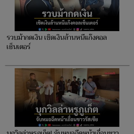
รวบม้ากดเงิน เชิดเงินล้านหนีแก๊งคอล
เซ็นเตอร์
บุกวิลล่าหรูภูเก็ต! จับหมอฉีดหน้าเถื่อนชาว