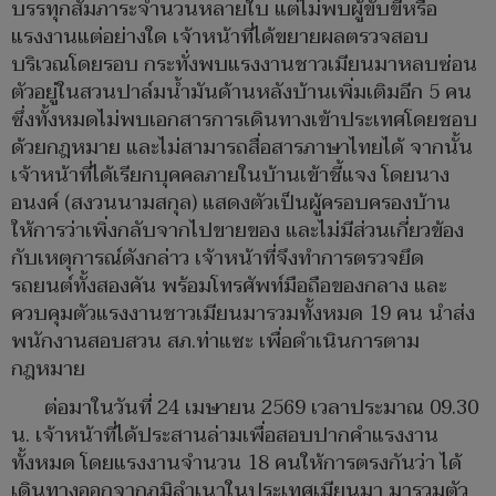
บรรทุกสัมภาระจำนวนหลายใบ แต่ไม่พบผู้ขับขี่หรือ
แรงงานแต่อย่างใด เจ้าหน้าที่ได้ขยายผลตรวจสอบ
บริเวณโดยรอบ กระทั่งพบแรงงานชาวเมียนมาหลบซ่อน
ตัวอยู่ในสวนปาล์มน้ำมันด้านหลังบ้านเพิ่มเติมอีก 5 คน
ซึ่งทั้งหมดไม่พบเอกสารการเดินทางเข้าประเทศโดยชอบ
ด้วยกฎหมาย และไม่สามารถสื่อสารภาษาไทยได้ จากนั้น
เจ้าหน้าที่ได้เรียกบุคคลภายในบ้านเข้าชี้แจง โดยนาง
อนงค์ (สงวนนามสกุล) แสดงตัวเป็นผู้ครอบครองบ้าน
ให้การว่าเพิ่งกลับจากไปขายของ และไม่มีส่วนเกี่ยวข้อง
กับเหตุการณ์ดังกล่าว เจ้าหน้าที่จึงทำการตรวจยึด
รถยนต์ทั้งสองคัน พร้อมโทรศัพท์มือถือของกลาง และ
ควบคุมตัวแรงงานชาวเมียนมารวมทั้งหมด 19 คน นำส่ง
พนักงานสอบสวน สภ.ท่าแซะ เพื่อดำเนินการตาม
กฎหมาย
ต่อมาในวันที่ 24 เมษายน 2569 เวลาประมาณ 09.30
น. เจ้าหน้าที่ได้ประสานล่ามเพื่อสอบปากคำแรงงาน
ทั้งหมด โดยแรงงานจำนวน 18 คนให้การตรงกันว่า ได้
เดินทางออกจากภูมิลำเนาในประเทศเมียนมา มารวมตัว