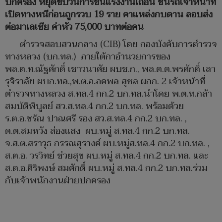
ปกครอง หยุดขบวนการขนแรงงานเถื่อน ชนรถเจ้าหน้าที่
เปิดทางหนีก่อนถูกรวบ 19 ราย คาแหล่งกบดาน ลอบส่ง
ต่อมาเลเซีย ค่าหัว 75,000 บาทต่อคน
ตำรวจสอบสวนกลาง (CIB) โดย กองบังคับการตำรวจ
ทางหลวง (บก.ทล.) ภายใต้กาอำนวยการของ
พล.ต.ท.ณัฐศักดิ์ เชาวนาศัย ผบช.ก., พล.ต.ต.พรศักดิ์ เลา
รุจิราลัย ผบก.ทล.,พ.ต.อ.ภคพล สุชล ผกก. 2 เจ้าหน้าที่
ตำรวจทางหลวง ส.ทล.4 กก.2 บก.ทล.นำโดย พ.ต.ท.กล้า
สมบัติพิบูลย์ สว.ส.ทล.4 กก.2 บก.ทล. พร้อมด้วย
ร.ต.อ.ชรัณ ปาณศรี รอง สว.ส.ทล.4 กก.2 บก.ทล. ,
ด.ต.สมหวัง ส่องแสง ผบ.หมู่ ส.ทล.4 กก.2 บก.ทล.
จ.ส.ต.สราวุธ กรรณสุรางค์ ผบ.หมู่ส.ทล.4 กก.2 บก.ทล. ,
ส.ต.อ. วรวิทย์ ช่วยสุข ผบ.หมู่ ส.ทล.4 กก.2 บก.ทล. และ
ส.ต.อ.ศิริพงษ์ สมศักดิ์ ผบ.หมู่ ส.ทล.4 กก.2 บก.ทล.ร่วม
กับเจ้าพนักงานฝ่ายปกครอง