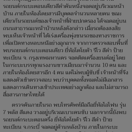
รถยนต์กระบะตอนเดียวสีดำคันหนึ่งจอดอยู่บริเวณหน้า
บ้าน ภายในห้องโดยสารมีบุคคลจำนวนหลายคน ขณะ
เดียวกันรถยนต์ของเจ้าหน้าที่ฝ่ายปกครอง ได้จอดอยู่บน
ถนนสาธารณะหน้าบ้านหลังดังกล่าว เมื่อรถต้องสงสัย
พบเห็นเจ้าหน้าที่ ได้เร่งเครื่องพุ่งชนรถของทางราชการ
เพื่อเปิดทางหลบหนีอย่างอุกอาจ จากการตรวจสอบพื้นที่
พบรถยนต์กระบะตอนเดียว ยี่ห้อโตโยต้า รีโว สีดำ ป้าย
ทะเบียน จ. กรุงเทพมหานคร จอดติดเครื่องยนต์อยู่ โดย
ในกระบะบรรทุกแรงงานชาวเมียนมาจำนวน 10 คน และ
ภายในห้องโดยสารอีก 4 คน แต่ไม่พบผู้ขับขี่ เจ้าหน้าที่จึง
แสดงตัวเข้าตรวจสอบ พบว่าบุคคลทั้งหมดไม่มีเอกสาร
แสดงการเดินทางเข้าประเทศอย่างถูกต้อง และไม่สามารถ
สื่อสารภาษาไทยได้
ตรวจค้นภายในรถ พบโทรศัพท์มือถือยี่ห้อไอโฟน รุ่น
7 พลัส สีแดง วางอยู่บริเวณเบาะคนขับ นอกจากนี้ยังพบ
รถยนต์กระบะตอนครึ่ง ยี่ห้อโตโยต้า รีโว สีดำ ป้าย
ทะเบียน จ.กระบี่ จอดอยู่ด้านหลังบ้าน ภายในกระบะ