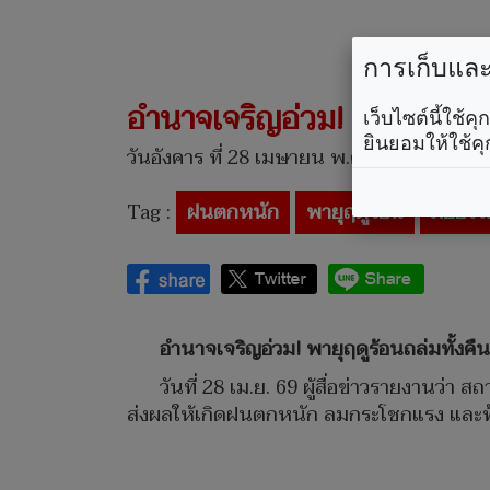
การเก็บและใ
อำนาจเจริญอ่วม! ‘พายุฤดูร้
เว็บไซต์นี้ใช้
ยินยอมให้ใช้คุ
วันอังคาร ที่ 28 เมษายน พ.ศ. 2569, 13.51 น
Tag :
ฝนตกหนัก
พายุฤดูร้อน
ภัยธรร
อำนาจเจริญอ่วม! พายุฤดูร้อนถล่มทั้ง
วันที่ 28 เม.ย. 69 ผู้สื่อข่าวรายงานว่า
ส่งผลให้เกิดฝนตกหนัก ลมกระโชกแรง และฟ้าค