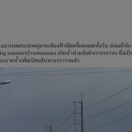
อบเอาเมฆฝนปกคลุมจนท้องฟ้ามืดครึ้มตลอดทั้งวัน ส่งผลให้
และแยกบ้านดอนแดง เกิดน้ำท่วมขังผิวการจราจร ซึ่งเป็นป
่งระบายน้ำเพื่อเปิดเส้นทางจราจรแล้ว