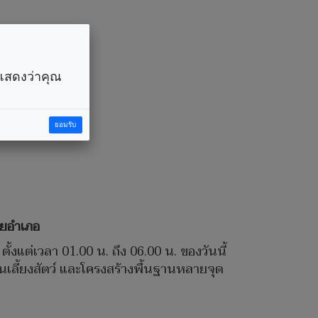
ังยับ
ราแสดงว่าคุณ
ยอมรับ
ายอำเภอ
ั้งแต่เวลา 01.00 น. ถึง 06.00 น. ของวันนี้
นเลี้ยงสัตว์ และโครงสร้างพื้นฐานหลายจุด