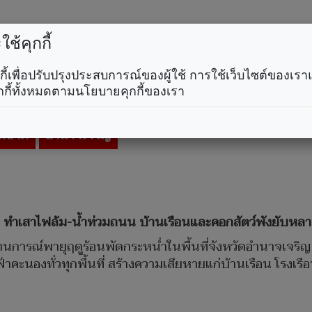
ช้คุกกี้
อนถล่ม’ ทำน้ำท่วมถนน-บ้านเรือน ปชช.พ
คุกกี้เพื่อปรับปรุงประสบการณ์ของผู้ใช้ การใช้เว็บไซต์ของเ
กกี้ทั้งหมดตามนโยบายคุกกี้ของเรา
.
มชาติ
อำนาจเจริญ
คืน ทำเสาไฟล้ม-น้ำท่วมถนน บ้านเรือนและคอกสัตว์พังยับหล
 สถานการณ์พายุฤดูร้อนพัดกระหน่ำในพื้นที่จังหวัดอำนาจเจริญ ต
ะนองทั่วทุกพื้นที่ สร้างความเสียหายแก่บ้านเรือน โรงเรือ