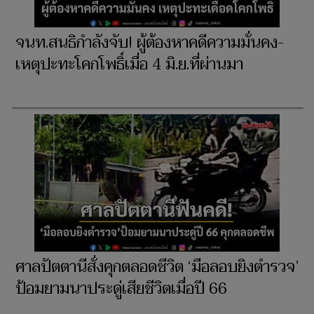
จนท.สนธิกำลังจับ! ผู้ต้องหาคดีความมั่นคง-
เหตุปะทะโคกโพธิ์เมื่อ 4 มิ.ย.ที่ผ่านมา
ศาลปัตตานีสั่งคุกตลอดชีวิต ‘มือลอบยิงตำรวจ’
ป้อมยามนาประดู่เสียชีวิตเมื่อปี 66