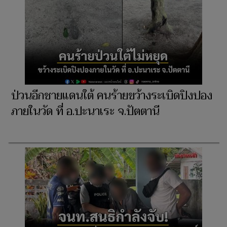
ป่วนอีกชายแดนใต้ คนร้ายขว้างระเบิดปิงปอง
ภายในวัด ที่ อ.ปะนาเระ จ.ปัตตานี