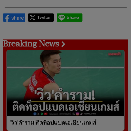
Breaking News
'วิว'คำราม!ติดท็อปแบดเอเชียนเกมส์