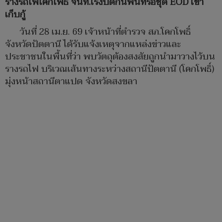
รางรถไฟโคกโพธิ์ จนท.เร่งปิดกั้นพื้นที่รอชุด EOD เข้า
เก็บกู้
วันที่ 28 เม.ย. 69 เจ้าหน้าที่ตำรวจ สภ.โคกโพธิ์
จังหวัดปัตตานี ได้รับแจ้งเหตุจากแหล่งข่าวและ
ประชาชนในพื้นที่ว่า พบวัตถุต้องสงสัยถูกนำมาวางไว้บน
รางรถไฟ บริเวณเส้นทางระหว่างสถานีปัตตานี (โคกโพธิ์)
มุ่งหน้าสถานีตาแปด จังหวัดสงขลา