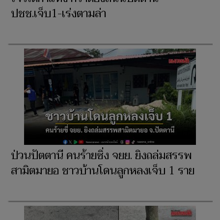
ปชช.เจ็บ1-เร่งตามล่า
ป่วนปัตตานี คนร้ายซิ่ง จยย. ยิงถล่มสรรพ
สามิตมายอ ชาวบ้านโดนลูกหลงเจ็บ 1 ราย