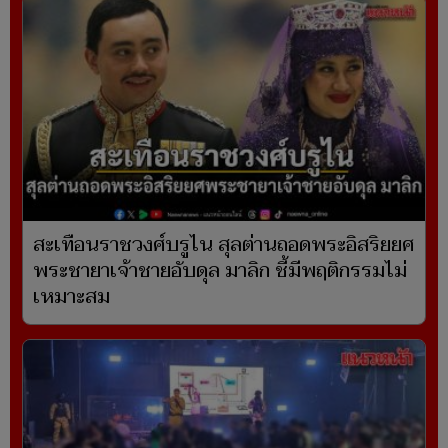
สะเทือนราชวงศ์บรูไน สุลต่านถอดพระอิสริยยศ
พระชายาเจ้าชายอับดุล มาลิก ชี้มีพฤติกรรมไม่
เหมาะสม