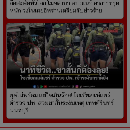
ลือสะพัดทั่วโลก โมจตาบา คาเมเนอี อาการทรุด
หนัก วงในเผยอิหร่านเตรียมรับข่าวร้าย
ชุดไม่พร้อม แต่ใจเกินร้อย! โซเชียลแห่แชร์
ตำรวจ ปพ. สวมขาสั้นระงับเหตุ เทพศิรินทร์
นนทบุรี