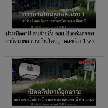
ป่วนปัตตานี คนร้ายซิ่ง จยย. ยิงถล่มสรรพ
สามิตมายอ ชาวบ้านโดนลูกหลงเจ็บ 1 ราย