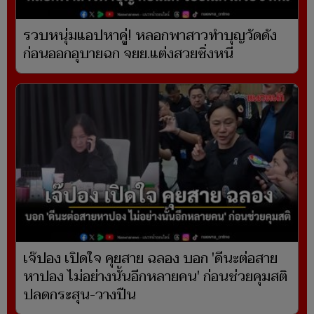
รวบหนุ่มแอปหาคู่! หลอกพาสาวทำบุญวัดดัง
ก่อนออกอุบายฉก จยย.แต่งสวยซิ่งหนี
เจ๊ปอง เปิดใจ คุยสาย ฉลอง บอก 'ดีนะต่อสาย
หาปอง ไม่อย่างนั้นอีกหลายคน' ก่อนช่วยคุมสติ
ปลดกระสุน-วางปืน