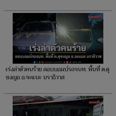
เร่งล่าตัวคนร้าย ลอบบอมบ์รถจนท. พื้นที่ ต.ดุ
ซงญอ อ.จะแนะ นราธิวาส