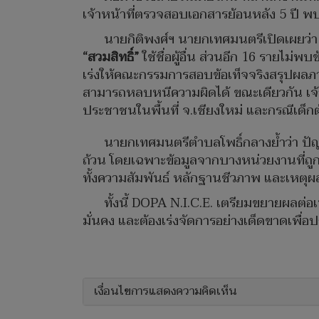
เจ้าหน้าที่ตรวจสอบเอกสารย้อนหลัง 5 ปี พบเบ
นายกิติพงศ์ฯ นายกเทศมนตรีเปิดเผยว่า
“สวมสิทธิ์”
ใช้ชื่อผู้อื่น ส่วนอีก 16 รายไ
เร่งให้คณะกรรมการสอบข้อเท็จจริงสรุปผลภายใ
สามารถหลบหนีความผิดได้ ขณะเดียวกัน เจ้
ประชาชนในพื้นที่ จ.เชียงใหม่ และกรณีเด็ก
นายกเทศมนตรีตำบลโพธิ์กลางย้ำว่า ปัญห
ถ้วน โดยเฉพาะข้อมูลจากบางหน่วยงานที่ถู
ทั้งความสัมพันธ์ หลักฐานชีวภาพ และเหตุผล
ทั้งนี้ DOPA N.I.C.E. เตรียมขยายผลต่อ
มั่นคง และต้องเร่งจัดการอย่างเด็ดขาดเพื่
เงื่อนไขการแสดงความคิดเห็น