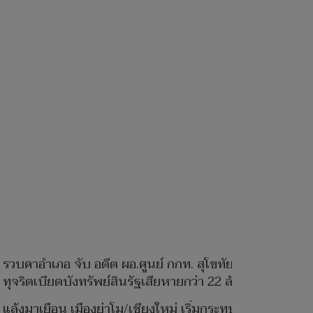
รวบคาอำเภอ จับ อดีต ผอ.ศูนย์ กกท. สุโขทัย
ทุจริตเบียดบังทรัพย์สินรัฐเสียหายกว่า 22 ล้าน
แล้งมาเยือน เมืองย่าโม/เชียงใหม่ เริ่มกระทบชาว