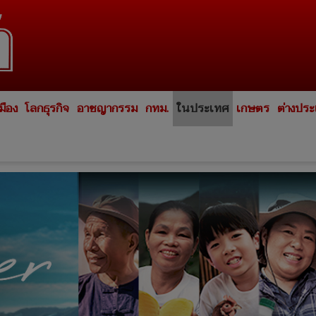
มือง
โลกธุรกิจ
อาชญากรรม
กทม.
ในประเทศ
เกษตร
ต่างปร