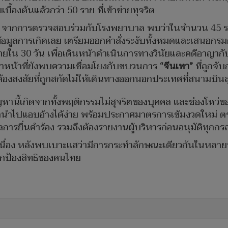
ื้องต้นแล้วกว่า 50 ราย ที่เข้าข่ายทุจริต
 จากการตรวจสอบร่วมกับโรงพยาบาล พบว่าในจำนวน 45 ราย มี
ม่พบข้อมูลการเกิดเลย เตรียมออกคำสั่งระงับทั้งหมดและเสนอ
น 30 วัน เพื่อเดินหน้าดำเนินการทางวินัยและคดีอาญากับผู้เ
าหน้าที่ยังพบความเชื่อมโยงกับขบวนการ
“จีนเทา”
ที่ถูกจั
ต้องสงสัยที่ถูกสกัดไม่ให้เดินทางออกนอกประเทศที่สนามบินส
านี้เกิดจากทั้งพฤติกรรมไม่สุจริตของบุคคล และช่องโหว่ขอ
กนำไปแอบอ้างได้ง่าย พร้อมประกาศมาตรการเข้มงวดใหม่ ต
การยื่นคำร้อง รวมถึงต้องรายงานผู้บริหารก่อนอนุมัติทุกกร
เนื่อง หลังพบเบาะแสว่ามีการกระทำลักษณะเดียวกันในหลายพื้
อปกป้องสิทธิของคนไทย