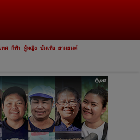
ะเทศ
กีฬา
ผู้หญิง
บันเทิง
ยานยนต์