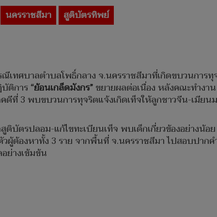
นครราชสีมา
สูติบัตรทิพย์
ีเทศบาลตำบลโพธิ์กลาง จ.นครราชสีมาที่เกิดขบวนการทุจริต
ิบัติการ
“ย้อนเกล็ดมังกร”
ขยายผลต่อเนื่อง หลังคณะทำงาน D
ที่ 3 พบขบวนการทุจริตแจ้งเกิดเท็จให้ลูกชาวจีน-เมียนมา เ
ออกสูติบัตรปลอม-แก้ไขทะเบียนเท็จ พบเด็กเกี่ยวข้องอย่างน้อย
ัวผู้ต้องหาทั้ง 3 ราย จากพื้นที่ จ.นครราชสีมา ไปสอบปากคำ
ย่างเข้มข้น