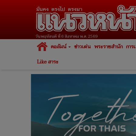
วันพฤหัสบดี ที่ 6 สิงหาคม พ.ศ. 2569
คอลัมน์
ข่าวเด่น
พระราชสำนัก
การเ
Like สาระ