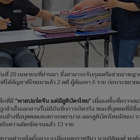
่อวันที่ 29 เมษายนที่ผ่านมา ซึ่งสามารถจับกุมเครือข่ายอาช
ติได้สัญชาติไทยมาแล้ว 2 คดี ผู้ต้องหา 6 ราย ก่อนจะขยาย
กที่มี
“พาสปอร์ตจีน แต่มีสูติบัตรไทย”
เมื่อลงพื้นที่ตรว
ูกอ้างในเอกสารก็ไม่มีบันทึกการเกิดจริง ขณะที่บุคคลที่มีชื่
อบอ้างชื่อบุคคลและสถานพยาบาล ออกสูติบัตรโดยมิชอบ รวมถึ
นยืนยันความผิดชัดเจนแล้ว 13 ราย
เทศบาลตำบลโพธิ์กลาง อ.เมืองนครราชสีมา นายกิติพงศ์ พง