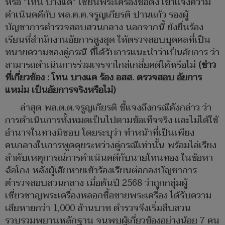
หรือ "โทน บางแค" เซียนพระเครื่องชื่อดัง เข้าแจ้งความ
ดำเนินคดีกับ พล.ต.ต.จรูญเกียรติ ปานแก้ว รองผู้
บัญชาการตำรวจสอบสวนกลาง นอกจากนี้ ยังยื่นร้อง
เรียนที่สำนักงานอัยการสูงสุด ให้ตรวจสอบบุคคลที่เป็น
ทนายความของคู่กรณี ที่ได้รับการแนะนำว่าเป็นอัยการ ว่า
สามารถดำเนินการร่วมเจรจาไกล่เกลี่ยคดีได้หรือไม่
(ข่าว
ที่เกี่ยวข้อง : โทน บางแค ร้อง อสส. ตรวจสอบ อัยการ
แหม่ม เป็นอัยการจริงหรือไม่)
ล่าสุด พล.ต.ต.จรูญเกียรติ ชี้แจงถึงกรณีดังกล่าว ว่า
การดำเนินการทั้งหมดเป็นไปตามข้อเท็จจริง และไม่ได้ใช้
อำนาจในทางมิชอบ โดยระบุว่า ทำหน้าที่เป็นเพียง
คนกลางในการพูดคุยระหว่างคู่กรณีเท่านั้น พร้อมไล่เรียง
ลำดับเหตุการณ์การดำเนินคดีกับนายโทนทอง ในข้อหา
ฉ้อโกง หลังผู้เสียหายเข้าร้องเรียนต่อกองบัญชาการ
ตำรวจสอบสวนกลาง เมื่อต้นปี 2568 ว่าถูกกลุ่มผู้
เชี่ยวชาญพระเครื่องหลอกซื้อขายพระเครื่อง ได้รับความ
เสียหายกว่า 1,000 ล้านบาท ตำรวจจึงเริ่มสืบสวน
รวบรวมพยานหลักฐาน จนพบผู้เกี่ยวข้องอย่างน้อย 7 คน