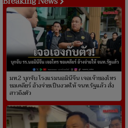
Breaking News
มท.2 บุกจับ โรงแรมนอมินีจีน เจอเจ้าของโทร
ขอเคลียร์ อ้างจ่ายเป็นงวดให้ จนท.รัฐแล้ว สั่ง
สาวถึงตัว