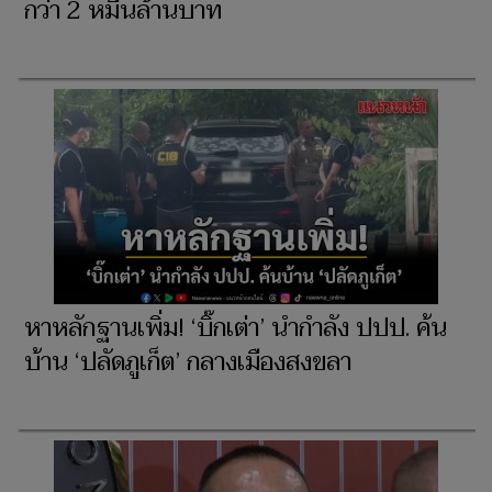
กว่า 2 หมื่นล้านบาท
หาหลักฐานเพิ่ม! ‘บิ๊กเต่า’ นำกำลัง ปปป. ค้น
บ้าน ‘ปลัดภูเก็ต’ กลางเมืองสงขลา