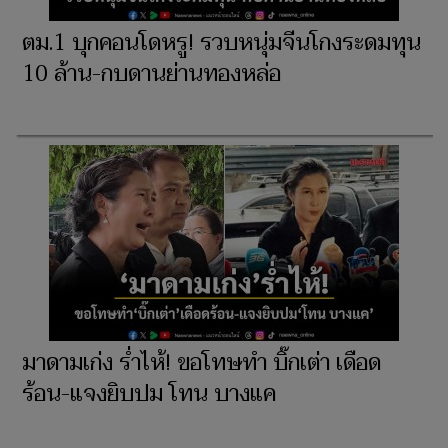
ตม.1 บุกคอนโดหรู! รวบหนุ่มจีนโกงระดมทุน
10 ล้าน-กบดานย่านทองหล่อ
มาดามเก่ง ร่ำไห้! ขอโทษทำ บิ๊กเต่า เดือด
ร้อน-แจงยิบปม โทน บางแค