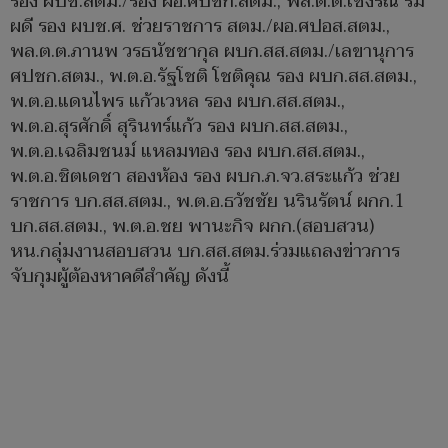
รอง ผบช.สตม./รอง ผอ.ศปชก.สตม., พล.ต.ต.เชิงรณ ริม
ผดี รอง ผบช.ศ. ช่วยราชการ สตม./ผอ.ศปอส.สตม.,
พล.ต.ต.ภานพ วรธนัชชากุล ผบก.สส.สตม./เลขานุการ
ศปชก.สตม., พ.ต.อ.รัฐโชติ โชติคุณ รอง ผบก.สส.สตม.,
พ.ต.อ.แดนไพร แก้วเวหล รอง ผบก.สส.สตม.,
พ.ต.อ.สุรศักดิ์ สุรินทร์แก้ว รอง ผบก.สส.สตม.,
พ.ต.อ.เฉลิมชนม์ แหลมทอง รอง ผบก.สส.สตม.,
พ.ต.อ.ชิตเดชา สองห้อง รอง ผบก.ภ.จว.สระแก้ว ช่วย
ราชการ บก.สส.สตม., พ.ต.อ.ธวัชชัย นรินรัตน์ ผกก.1
บก.สส.สตม., พ.ต.อ.ชย พานะกิจ ผกก.(สอบสวน)
หน.กลุ่มงานสอบสวน บก.สส.สตม.ร่วมแถลงข่าวการ
จับกุมผู้ต้องหาคดีสำคัญ ดังนี้