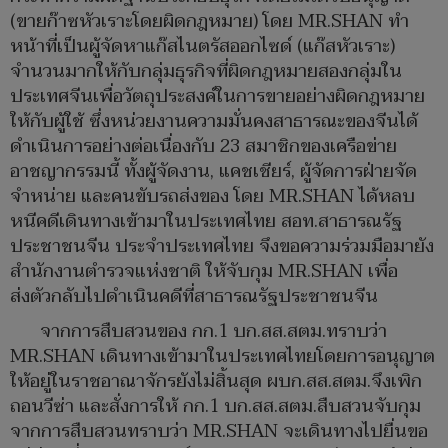
(ขายก๊าซหัวเราะโดยผิดกฎหมาย) โดย MR.SHAN ทำ
หน้าที่เป็นผู้จัดหาแก๊สไนตรัสออกไซด์ (แก๊สหัวเราะ)
จำนวนมากให้กับกลุ่มธุรกิจที่ผิดกฎหมายสองกลุ่มใน
ประเทศจีนเพื่อวัตถุประสงค์ในการขายอย่างผิดกฎหมาย
ให้กับผู้ใช้ ซึ่งหน่วยงานความมั่นคงสาธารณะของจีนได้
ดำเนินการอย่างต่อเนื่องกับ 23 สมาชิกของเครือข่าย
อาชญากรรมนี้ ทั้งผู้จัดงาน, แคชเชียร์, ผู้จัดการฝ่ายจัด
จำหน่าย และคนขับรถส่งของ โดย MR.SHAN ได้หลบ
หนีคดีเดินทางเข้ามาในประเทศไทย สอท.สาธารณรัฐ
ประชาชนจีน ประจำประเทศไทย จึงขอความร่วมมือมายัง
สำนักงานตำรวจแห่งชาติ ให้จับกุม MR.SHAN เพื่อ
ส่งตัวกลับไปดำเนินคดีที่สาธารณรัฐประชาชนจีน
จากการสืบสวนของ กก.1 บก.สส.สตม.ทราบว่า
MR.SHAN เดินทางเข้ามาในประเทศไทยโดยการอนุญาต
ให้อยู่ในราชอาณาจักรยังไม่สิ้นสุด ผบก.สส.สตม.จึงเพิก
ถอนวีซ่า และสั่งการให้ กก.1 บก.สส.สตม.สืบสวนจับกุม
จากการสืบสวนทราบว่า MR.SHAN จะเดินทางไปยื่นขอ