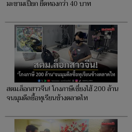
มะขามเปียก ยึดทองกว่า 40 บาท
สตม.ล็อกสาวจีน! โกงภาษีเซี่ยงไฮ้ 200 ล้าน
จนมุมดีลซื้อทุเรียนข้างตลาดไท