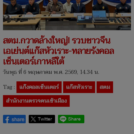
สตม.กวาดล้างใหญ่! รวบชาวจีน
เอเย่นต์แก๊สหัวเราะ-ทลายรังคอล
เซ็นเตอร์เกาหลีใต้
วันพุธ ที่ 6 พฤษภาคม พ.ศ. 2569, 14.34 น.
Tag :
แก๊งคอลเซ็นเตอร์
แก๊สหัวเราะ
สตม
สำนักงานตรวจคนเข้าเมือง