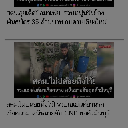
สตม.ลุยเด็ดปีกมาเฟีย! รวบหนุ่มจีนโกง
พันธบัตร 35 ล้านบาท กบดานเชียงใหม่
สตม.ไม่ปล่อยทิ้งไว้! รวบเอเย่นต์ยานรก
เวียดนาม หนีหมายจับ CND ซุกตัวมีนบุรี