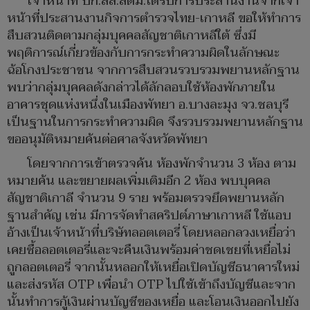
เจ้าหน้าที่ บก.สส.สตม.ได้รับการประสานงานจากเจ้า
หน้าที่ประสานงานกิจการตำรวจไทย-เกาหลี ขอให้ทำการ
สืบสวนติดตามกลุ่มบุคคลสัญชาติเกาหลีใต้ ซึ่งมี
พฤติการณ์เกี่ยวข้องกับการกระทำความผิดในลักษณะ
ฉ้อโกงประชาชน จากการสืบสวนรวบรวมพยานหลักฐาน
พบว่ากลุ่มบุคคลดังกล่าวได้ลักลอบใช้ห้องพักภายใน
อาคารชุดแห่งหนึ่งในเมืองพัทยา อ.บางละมุง จว.ชลบุรี
เป็นฐานในการกระทำความผิด จึงรวบรวมพยานหลักฐาน
ขออนุมัติหมายค้นต่อศาลจังหวัดพัทยา
โดยจากการเข้าตรวจค้น ห้องพักจำนวน 3 ห้อง ตาม
หมายค้น และขยายผลเพิ่มเติมอีก 2 ห้อง พบบุคคล
สัญชาติเกาลี จำนวน 9 ราย พร้อมตรวจยึดพยานหลัก
ฐานสำคัญ เช่น มีการจัดทำสคริปต์ภาษาเกาหลี ใช้แอบ
อ้างเป็นเจ้าหน้าที่บริษัทลอตเตอรี่ โดยหลอกลวงเหยื่อว่า
เคยซื้อลอตเตอรี่และจะคืนเงินพร้อมค่าชดเชยที่เหยื่อไม่
ถูกลอตเตอรี่ จากนั้นหลอกให้เหยื่อเปิดบัญชีธนาคารใหม่
และส่งรหัส OTP เพื่อนำ OTP ไปใช้เข้าถึงบัญชีและจาก
นั้นทำการกู้เงินผ่านบัญชีของเหยื่อ และโอนเงินออกไปยัง