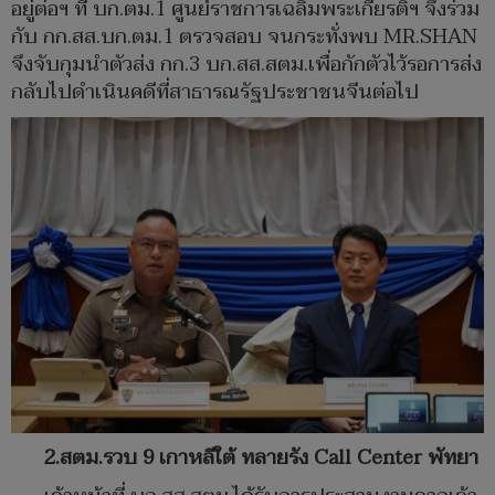
อยู่ต่อฯ ที่ บก.ตม.1 ศูนย์ราชการเฉลิมพระเกียรติฯ จึงร่วม
กับ กก.สส.บก.ตม.1 ตรวจสอบ จนกระทั่งพบ MR.SHAN
จึงจับกุมนำตัวส่ง กก.3 บก.สส.สตม.เพื่อกักตัวไว้รอการส่ง
กลับไปดำเนินคดีที่สาธารณรัฐประชาชนจีนต่อไป
2.สตม.รวบ 9 เกาหลีใต้ ทลายรัง Call Center พัทยา