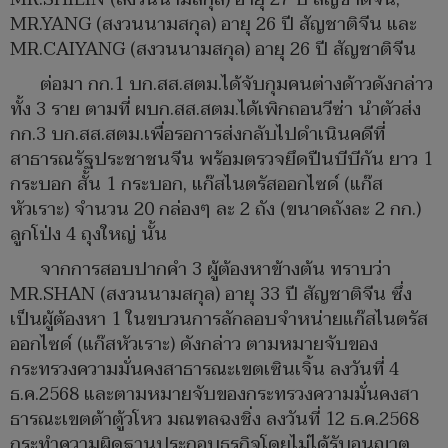
MR.YANG (สงวนนามสกุล) อายุ 26 ปี สัญชาติจีน และ
MR.CAIYANG (สงวนนามสกุล) อายุ 26 ปี สัญชาติจีน
ต่อมา กก.1 บก.สส.สตม.ได้จับกุมคนต่างด้าวดังกล่าว
ทั้ง 3 ราย ตามที่ ผบก.สส.สตม.ได้เพิกถอนวีซ่า นำตัวส่ง
กก.3 บก.สส.สตม.เพื่อรอการส่งกลับไปดำเนินคดีที่
สาธารณรัฐประชาชนจีน พร้อมตรวจยึดปืนบีบีกัน ยาว 1
กระบอก สั้น 1 กระบอก, แก๊สไนตรัสออกไซด์ (แก๊ส
หัวเราะ) จำนวน 20 กล่องๆ ละ 2 ถัง (ขนาดถังละ 2 กก.)
ลูกโป่ง 4 ถุงใหญ่ นั้น
จากการสอบปากคำ 3 ผู้ต้องหาข้างต้น ทราบว่า
MR.SHAN (สงวนนามสกุล) อายุ 33 ปี สัญชาติจีน ซึ่ง
เป็นผู้ต้องหา 1 ในขบวนการลักลอบจำหน่ายแก๊สไนตรัส
ออกไซด์ (แก๊สหัวเราะ) ดังกล่าว ตามหมายจับของ
กระทรวงความมั่นคงสาธารณะเขตเซินเจิ้น ลงวันที่ 4
ธ.ค.2568 และตามหมายจับของกระทรวงความมั่นคงสา
ธารณะเขตต้าตู้วโหว มณฑลฉงชิ่ง ลงวันที่ 12 ธ.ค.2568
กระทำความผิดฐานประกอบธุรกิจโดยไม่ได้รับอนุญาต