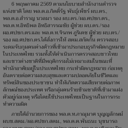
6 พฤษภาคม 2569 ตามนโยบายสำนักงานตำรวจ
แห่งชาติ โดย พล.ต.อ.กิตติ์รัฐ พันธุ์เพ็ชร์ ผบ.ตร.,
พล.ต.อ.สำราญ นวลมา รอง ผบ.ตร./ผอ.ศปชก.ตร.,
พล.ต.ท.อิทธิพล อิทธิสารรณชัย ผู้ช่วย ผบ.ตร./รอง
ผอ.ศปชก.ตร.และ พล.ต.ท.จิรภพ ภูริเดช ผู้ช่วย ผบ.ตร./
รอง ผอ.ศปชก.ตร.ได้สั่งการให้ สตม.สกัดกั้น ตรวจสอบ
ระดมจับกุมคนต่างด้าวที่เข้ามาประกอบธุรกิจผิดกฎหมาย
ในประเทศไทย รวมทั้งให้ดำเนินการตรวจสอบชาวไทย
และชาวต่างชาติที่มีพฤติกรรมไม่เหมาะสมในขณะที่
พำนักอาศัยอยู่ในประเทศไทย กระทำผิดกฎหมาย ก่อเหตุ
อันตรายต่อความสงบสุขและความปลอดภัยในชีวิตและ
ทรัพย์สินของประชาชน ทำให้เกิดความเสียหายต่อภาพ
ลักษณ์ของประเทศ หรือกลุ่มคนร้ายข้ามชาติที่เข้ามาแฝง
ตัวอยู่ก่อเหตุ หรือโดยใช้ประเทศไทยเป็นฐานในการกระ
ทำความผิด
ภายใต้อำนวยการของ พล.ต.ท.ภาณุมาศ บุญญลักษม์
ผบช.สตม./ผอ.ศปชก.สตม., พล.ต.ต.พันธนะ นุชนารถ