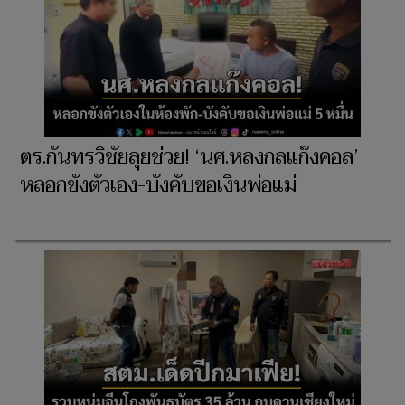
ตร.กันทรวิชัยลุยช่วย! ‘นศ.หลงกลแก๊งคอล’
หลอกขังตัวเอง-บังคับขอเงินพ่อแม่