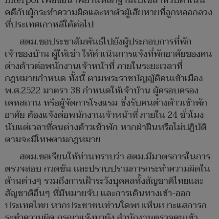
Interpol เพื่อขอนำพยานหลักฐานไปใช้สำหรับดำเนิน
คดีกับผู้กระทำความผิดและหาตัวผู้เสียหายที่ถูกหลอกลวง
ที่ประเทศเกาหลีใต้ต่อไป
สตม.ขอประชาสัมพันธ์ไปยังผู้ประกอบการที่พัก
เจ้าของบ้าน ผู้ให้เช่า ให้ดำเนินการแจ้งที่พักอาศัยของคน
ต่างด้าวต่อพนักงานเจ้าหน้าที่ ภายในระยะเวลาที่
กฎหมายกำหนด ทั้งนี้ ตามพระราชบัญญัติคนเข้าเมือง
พ.ศ.2522 มาตรา 38 กำหนดให้เจ้าบ้าน ผู้ครอบครอง
เคหสถาน หรือผู้จัดการโรงแรม ซึ่งรับคนต่างด้าวเข้าพัก
อาศัย ต้องแจ้งต่อพนักงานเจ้าหน้าที่ ภายใน 24 ชั่วโมง
นับแต่เวลาที่คนต่างด้าวเข้าพัก หากฝ่าฝืนหรือไม่ปฏิบัติ
ตามจะมีโทษตามกฎหมาย
สตม.ขอเรียนให้ท่านทราบว่า สตม.มีมาตรการในการ
ตรวจสอบ กวดขัน และปราบปรามการกระทำความผิดใน
ด้านต่างๆ รวมถึงการเฝ้าระวังบุคคลทั้งสัญชาติไทยและ
สัญชาติอื่นๆ ที่มีหมายจับ และการเดินทางเข้า-ออก
ประเทศไทย หากประชาชนท่านใดพบเห็นเบาะแสการก
ระทำความผิด กรุณาแจ้งมายัง สำนักงานตรวจคนเข้า