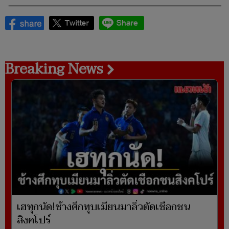
Breaking News
เฮทุกนัด!ช้างศึกทุบเมียนมาลิ่วตัดเชือกชน
สิงคโปร์