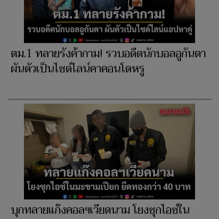
ตม.1 ทลายรังค้ากาม! รวบอดีตนักบอลอูกันดา
ผันตัวเป็นไซด์ไลน์คาคอนโดหรู
บุกทลายแก๊งคอลฯเวียดนาม โยงซุกไอซ์ใน