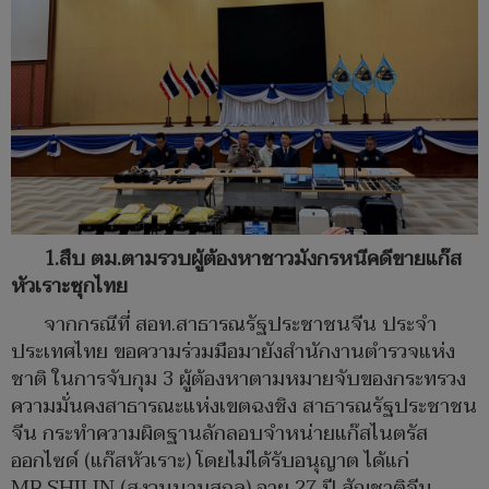
1.สืบ ตม.ตามรวบผู้ต้องหาชาวมังกรหนีคดีขายแก๊ส
หัวเราะซุกไทย
จากกรณีที่ สอท.สาธารณรัฐประชาชนจีน ประจำ
ประเทศไทย ขอความร่วมมือมายังสำนักงานตำรวจแห่ง
ชาติ ในการจับกุม 3 ผู้ต้องหาตามหมายจับของกระทรวง
ความมั่นคงสาธารณะแห่งเขตฉงชิง สาธารณรัฐประชาชน
จีน กระทำความผิดฐานลักลอบจำหน่ายแก๊สไนตรัส
ออกไซด์ (แก๊สหัวเราะ) โดยไม่ได้รับอนุญาต ได้แก่
MR.SHILIN (สงวนนามสกุล) อายุ 27 ปี สัญชาติจีน,