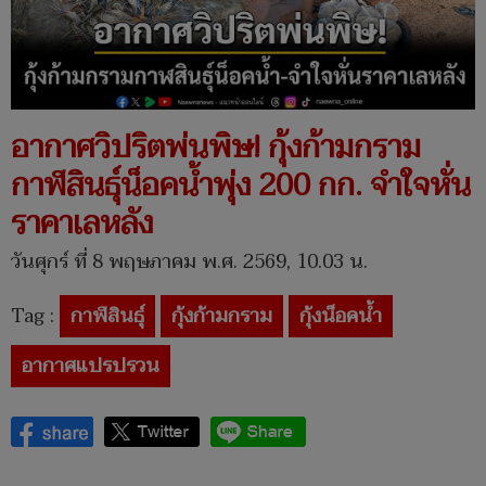
อากาศวิปริตพ่นพิษ! กุ้งก้ามกราม
กาฬสินธุ์น็อคน้ำพุ่ง 200 กก. จำใจหั่น
ราคาเลหลัง
วันศุกร์ ที่ 8 พฤษภาคม พ.ศ. 2569, 10.03 น.
Tag :
กาฬสินธุ์
กุ้งก้ามกราม
กุ้งน็อคน้ำ
อากาศแปรปรวน