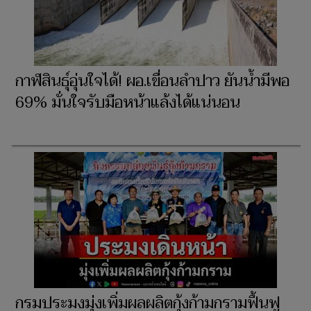
กาฬสินธุ์อุ่นใจได้! ผอ.เขื่อนลำปาว ยันน้ำมีพอ
69% มั่นใจรับมือหน้าแล้งได้แน่นอน
กรมประมงมุ่งเพิ่มผลผลิตกุ้งก้ามกรามฟื้นฟู