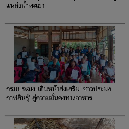
แหล่งน้ำพะเยา
กรมประมง-เดินหน้าส่งเสริม 'ชาวประมง
กาฬสินธุ์' สู่ความมั่นคงทางอาหาร