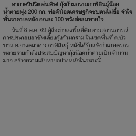
อากาศวิปริตพ่นพิษ! กุ้งก้ามกรามกาฬสินธุ์น็อค
น้ำตายพุ่ง 200 กก. พ่อค้าโอดเศรษฐกิจซบคนไม่ซื้อ จำใจ
หั่นราคาเลหลัง กก.ละ 100 หวังต่อลมหายใจ
วันที่ 8 พ.ค. 69 ผู้สื่อข่าวลงพื้นที่ติดตามสถานการณ์
การประกอบอาชีพเลี้ยงกุ้งก้ามกราม ในเขตพื้นที่ ต.บัว
บาน อ.ยางตลาด จ.กาฬสินธุ์ หลังได้รับแจ้งว่าเกษตรกร
หลายรายกำลังประสบปัญหากุ้งน็อคน้ำตายเป็นจำนวน
มาก สร้างความเสียหายอย่างหนักในระยะนี้