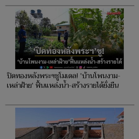
ปิดทองหลังพระฯชูโมเดล! 'บ้านโพนงาม-
เหล่าฝ้าย' ฟื้นแหล่งน้ำ-สร้างรายได้ยั่งยืน