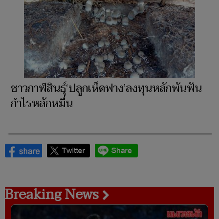
ชาวกาฬสินธุ์‘ปลูกเห็ดฟาง’ลงทุนหลักพันฟัน
กำไรหลักหมื่น
Breaking News