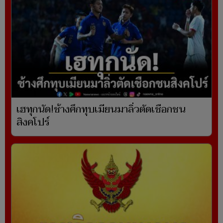
เฮทุกนัด!ช้างศึกทุบเมียนมาลิ่วตัดเชือกชน
สิงคโปร์