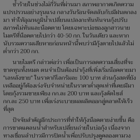
ซ้ำร้ายในช่วงไม่กี่วันที่ผ่านมา สภาพอากาศเกิดความ
แปรปรวนอย่างรุนแรง กลางวันร้อนจัดสลับกับมีฝนตกลง
มา ทำให้อุณหภูมิน้ำเปลี่ยนแปลงกะทันหันจนกุ้งปรับ
สภาพไม่ทันและน็อคตาย โดยเฉพาะบ่อของลูกสาวนาย
ไมตรีที่น็อคตายไปกว่า 40-50 กก. ในวันเดียว และหาก
นับรวมความเสียหายก่อนหน้านี้พบว่ามีกุ้งตายไปแล้วไม่
ต่ำกว่า 200 กก.
นายไมตรี กล่าวต่อว่า เพื่อเป็นการลดความเสี่ยงที่จะ
ขาดทุนทั้งหมด ตนจำเป็นต้องนำกุ้งที่เพิ่งเริ่มน็อคตายมา
"เลหลังขาย" ในราคากิโลกรัมละ 100 บาท ส่วนกุ้งสดที่ยัง
เหลืออยู่ก็ต้องเร่งจับจำหน่ายในราคาต่ำสุดเท่าที่เคยมีมา
โดยกุ้งรวมขายเพียง กก.ละ 200 บาท และกุ้งคัดไซส์
กก.ละ 250 บาท เพื่อเร่งระบายผลผลิตออกสู่ตลาดให้เร็ว
ที่สุด
ปัจจัยสำคัญอีกประการที่ทำให้กุ้งน็อคตายง่ายขึ้น คือ
การขาดแคลนน้ำสำหรับเปลี่ยนถ่ายในบ่อกุ้ง เนื่องจาก
ทางเขื่อนลำปาวมีการปิดน้ำเพื่อปรับปรุงคูคลองตามวง