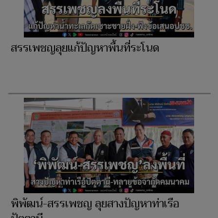
สรรเพชญลุยแก้ปัญหาพื้นที่ระโนด
พิพัฒน์-สรรเพชญ ลุยสางปัญหาท่าเรือ