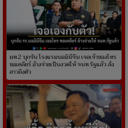
มท.2 บุกจับ โรงแรมนอมินีจีน เจอเจ้าของโทร
ขอเคลียร์ อ้างจ่ายเป็นงวดให้ จนท.รัฐแล้ว สั่ง
สาวถึงตัว