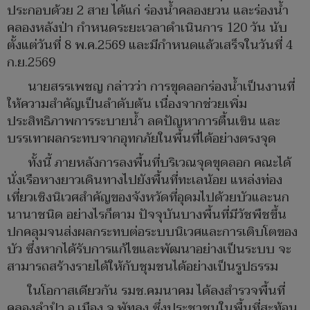
ประกอบด้วย 2 สาย ได้แก่ ร่องน้ำคลองยวน และร่องน้ำ
คลองหลังป่า กำหนดระยะเวลาดำเนินการ 120 วัน นับ
ตั้งแต่วันที่ 8 พ.ค.2569 และมีกำหนดแล้วเสร็จในวันที่ 4
ก.ย.2569
นายสรรเพชญ กล่าวว่า การขุดลอกร่องน้ำเป็นงานที่
ให้ความสำคัญเป็นลำดับต้น เนื่องจากช่วยเพิ่ม
ประสิทธิภาพการระบายน้ำ ลดปัญหาการตื้นเขิน และ
บรรเทาผลกระทบจากอุทกภัยในพื้นที่ได้อย่างตรงจุด
ทั้งนี้ ภายหลังการลงพื้นที่บริเวณจุดขุดลอก คณะได้
นั่งเรือหางยาวเดินทางไปยังพื้นที่ทะเลน้อย แหล่งท่อง
เที่ยวเชิงนิเวศสำคัญของจังหวัดที่อุดมไปด้วยบัวและนก
นานาชนิด อย่างไรก็ตาม ปัจจุบันบางพื้นที่มีวัชพืชขึ้น
ปกคลุมจนส่งผลกระทบต่อระบบนิเวศและการเติบโตของ
บัว ซึ่งหากได้รับการแก้ไขและพัฒนาอย่างเป็นระบบ จะ
สามารถสร้างรายได้ให้กับชุมชนได้อย่างเป็นรูปธรรม
ในโอกาสเดียวกัน รมช.คมนาคม ได้ลงสำรวจพื้นที่
คลองลำปำ อ.เมือง จ.พัทลุง ซึ่งประชาชนในพื้นที่สะท้อน