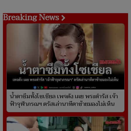
Breaking News
น้ำตาซึมทั้งโซเชียล เพจดัง เผย พระดำรัส เจ้า
ฟ้าจุฬาภรณฯ ตรัสเล่านาทีตาซ้ายมองไม่เห็น