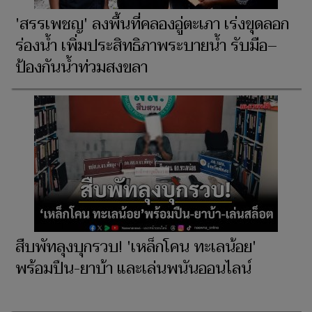
'สรรเพชญ' ลงพื้นที่คลองอู่ตะเภา เร่งขุดลอก
ร่องน้ำ เพิ่มประสิทธิภาพระบายน้ำ รับมือ–
ป้องกันน้ำท่วมสงขลา
สืบพัทลุงบุกรวบ! 'เหล็กโคน ทะเลน้อย'
พร้อมปืน-ยาบ้า และเล่นพนันออนไลน์