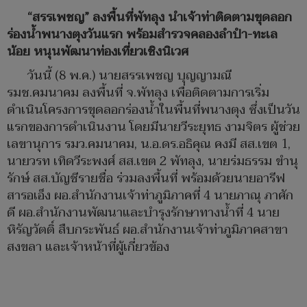
“สรรเพชญ” ลงพื้นที่พัทลุง นำเจ้าท่าติดตามขุดลอก
ร่องน้ำพนางตุงวันแรก พร้อมสำรวจคลองลำปำ-ทะเล
น้อย หนุนพัฒนาท่องเที่ยวเชิงนิเวศ
วันนี้ (8 พ.ค.) นายสรรเพชญ บุญญามณี
รมช.คมนาคม ลงพื้นที่ จ.พัทลุง เพื่อติดตามการเริ่ม
ดำเนินโครงการขุดลอกร่องน้ำในพื้นที่พนางตุง ซึ่งเป็นวัน
แรกของการดำเนินงาน โดยมีนายวีระยุทธ งามจิตร ผู้ช่วย
เลขานุการ รมว.คมนาคม, น.อ.ดร.อธิคุณ คงมี สส.เขต 1,
นายวรท เทิดวีระพงศ์ สส.เขต 2 พัทลุง, นายร่มธรรม ขำนุ
รักษ์ สส.บัญชีรายชื่อ ร่วมลงพื้นที่ พร้อมด้วยนายอารีฟ
สารอเอ็ง ผอ.สำนักงานเจ้าท่าภูมิภาคที่ 4 นายภาณุ ภาศัก
ดี ผอ.สำนักงานพัฒนาและบำรุงรักษาทางน้ำที่ 4 นาย
หิรัญวัตติ์ สืบกระพันธ์ ผอ.สำนักงานเจ้าท่าภูมิภาคสาขา
สงขลา และเจ้าหน้าที่ผู้เกี่ยวข้อง