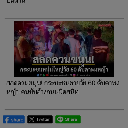
ปัตตานี
สลดควนขนุน! กระบะชนชายวัย 60 ดับคาพง
หญ้า-คนขับอ้างถนนมืดสนิท