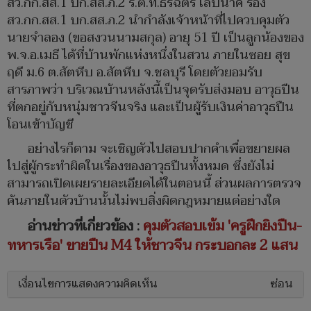
สว.กก.สส.1 บก.สส.ภ.2 ร.ต.ท.ธีรฉัตร เล็บนาค รอง
สว.กก.สส.1 บก.สส.ภ.2 นำกำลังเจ้าหน้าที่ไปควบคุมตัว
นายจำลอง (ขอสงวนนามสกุล) อายุ 51 ปี เป็นลูกน้องของ
พ.จ.อ.เมธี ได้ที่บ้านพักแห่งหนึ่งในสวน ภายในซอย สุข
ฤดี ม.6 ต.สัตหีบ อ.สัตหีบ จ.ชลบุรี โดยตัวยอมรับ
สารภาพว่า บริเวณบ้านหลังนี้เป็นจุดรับส่งมอบ อาวุธปืน
ที่ตกอยู่กับหนุ่มชาวจีนจริง และเป็นผู้รับเงินค่าอาวุธปืน
โอนเข้าบัญชี
อย่างไรก็ตาม จะเชิญตัวไปสอบปากคำเพื่อขยายผล
ไปสู่ผู้กระทำผิดในเรื่องของอาวุธปืนทั้งหมด ซึ่งยังไม่
สามารถเปิดเผยรายละเอียดได้ในตอนนี้ ส่วนผลการตรวจ
ค้นภายในตัวบ้านนั้นไม่พบสิ่งผิดกฎหมายแต่อย่างใด
อ่านข่าวที่เกี่ยวข้อง :
คุมตัวสอบเข้ม 'ครูฝึกยิงปืน-
ทหารเรือ' ขายปืน M4 ให้ชาวจีน กระบอกละ 2 แสน
เงื่อนไขการแสดงความคิดเห็น
ซ่อน