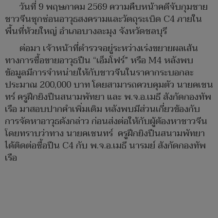
วันที่ 9 พฤษภาคม 2569 ความคืบหน้าคดีจับกุมชาย
ชาวจีนซุกซ่อนอาวุธสงครามและวัตถุระเบิด C4 ภายใน
พื้นที่ห้วยใหญ่ อำเภอบางละมุง จังหวัดชลบุรี
ต่อมา เจ้าหน้าที่ตำรวจอยู่ระหว่างเร่งขยายผลเส้น
ทางการซื้อขายอาวุธปืน “เอ็มโฟร์” หรือ M4 หลังพบ
ข้อมูลมีการจำหน่ายให้กับชาวจีนในราคากระบอกละ
ประมาณ 200,000 บาท โดยสามารถควบคุมตัว นายคเชน
ทร์ ครูฝึกยิงปืนสนามพัทยา และ พ.จ.อ.เมธี สังกัดกองทัพ
เรือ มาสอบปากคำเพิ่มเติม หลังพบมีส่วนเกี่ยวข้องกับ
การจัดหาอาวุธดังกล่าว ก่อนส่งต่อให้กับผู้ต้องหาชาวจีน
โดยทราบว่าทาง นายคเชนทร์ ครูฝึกยิงปืนสนามพัทยา
ได้ติดต่อซื้อปืน C4 กับ พ.จ.อ.เมธี นารมย์ สังกัดกองทัพ
เรือ