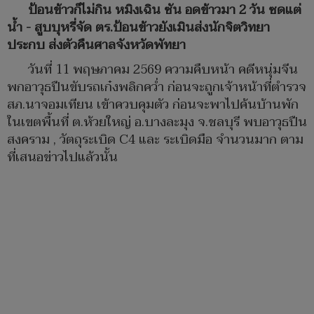
ป้อนข้าวก็ไม่กิน หมิงเฉิน ซัน อดข้าวมา 2 วัน ซดแต่
น้ำ - สูบบุหรี่จัด ตร.ป้อนข้าวยังเมินส่งนักจิตวิทยา
ประกบ ส่งตัวคืนศาลจังหวัดพัทยา
วันที่ 11 พฤษภาคม 2569 ความคืบหน้า คดีหนุ่มจีน
พกอาวุธปืนขับรถเก๋งพลิกคว่ำ ก่อนจะถูกเจ้าหน้าที่ตำรวจ
สภ.นาจอมเทียน เข้าควบคุมตัว ก่อนจะพาไปค้นบ้านพัก
ในเขตพื้นที่ ต.ห้วยใหญ่ อ.บางละมุง จ.ชลบุรี พบอาวุธปืน
สงคราม , วัตถุระเบิด C4 และ ระเบิดมือ จำนวนมาก ตาม
ที่เสนอข่าวไปแล้วนั้น