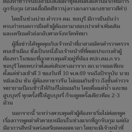
ต้องหาชาวจีนยังสวมใส่เสื้อผ้าชุดเดิมตั้งแต่วันแรกที่มีการ
ถูกจับกุม (สวมเสื้อยืดสีขาวนุ่งกางเกงกางเกงขายาวสีดำ)
โดยในช่วงบ่าย ตำรวจ ตม. ชลบุรี มีการยืนยันว่า
ครบกำหนดการยืมตัวผู้ต้องหามาสอบปากคำเพิ่มเติม
และเตรียมตัวส่งกลับศาลจังหวัดพัทยา
ผู้สื่อข่าวได้พูดคุยกับเจ้าหน้าที่อาสาสมัครตำรวจตรวจ
คนเข้าเมือง ซึ่งเป็นหนึ่งในเจ้าหน้าที่ที่คอยประกบตัวผู้
ต้องหา ในขณะที่ถูกควบคุมตัวอยู่ที่ห้อง ศปก.ตม.ภ.จว.
ชลบุรี โดยพบว่าตั้งแต่เดินทางมาจาก สภ.นาจอมเทียน
ตั้งแต่ช่วงเช้าตี 3 ของวันที่ 10 พ.ค.69 จนถึงปัจจุบัน นาย
หมิงเฉิน ซัน ผู้ต้องหาชาวจีน ไม่ยอมกินข้าว ถึงขั้นตำรวจ
พยายามป้อนข้าวให้กินก็ไม่ยอมกิน โดยดื่มแต่น้ำ และขอ
สูบบุหรี่ ทุกครั้งที่ให้สูบบุหรี่ ก็จะดูดครั้งเดียวทีละ 2-3
ม้วน
นอกจากนี้ ระหว่างควบคุมตัวผู้ต้องหาเริ่มไม่ค่อยพูด
เรื่องการพูดฆ่าตัวตายเหมือนในช่วงแรกที่ถูกจับกุม แต่ยัง
มีอาการสีหน้าเคร่งเครียดตลอดเวลา โดยจะมีเจ้าหน้าที่