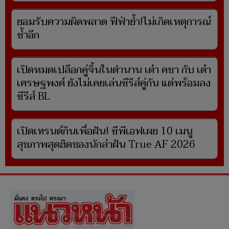
ยอมรับความผิดพลาด ฟีฟ่าย้ำ!ไม่เกิดเหตุการณ์
ซ้ำอีก
เปิดหมดเปลือกคู่จิ้นในตำนาน เต๋า คชา กับ เต๋า
เศรษฐพงศ์ ยังไม่เคยเล่นซีรีส์คู่กัน แต่พร้อมลง
ซีรีส์ BL
เปิดเทรนด์กินเพื่อฝัน! ซีพีเอฟเผย 10 เมนู
สุขภาพสุดฮิตของนักล่าฝัน True AF 2026