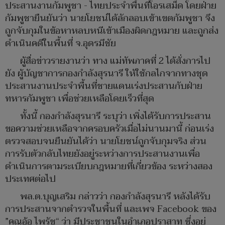
ประสานงานกัมพูชา - ไทยประจำพื้นที่โอรเสม็ด โดยฝ่าย
กัมพูชายืนยันว่า นายโยชน์ได้ลักลอบเข้าเขตกัมพูชา จึง
ถูกจับกุมในข้อหาหลบหนีเข้าเมืองผิดกฎหมาย และถูกส่ง
ดำเนินคดีในพื้นที่ จ.อุดรมีชัย
ผู้สื่อข่าวรายงานว่า ทาง แม่ทัพภาคที่ 2 ได้สั่งการไป
ยัง ผู้บัญชาการกองกำลังสุรนารี ให้ใช้กลไกจากทางชุด
ประสานงานประจำพื้นที่ชายแดนเร่งประสานกับฝ่าย
ทหารกัมพูชา เพื่อช่วยเหลือโดยเร็วที่สุด
ทั้งนี้ กองกำลังสุรนารี ระบุว่า เพิ่งได้รับการประสาน
ขอความช่วยเหลือจากครอบครัวเมื่อไม่นานมานี้ ก่อนเร่ง
ตรวจสอบจนยืนยันได้ว่า นายโยชน์ถูกจับกุมจริง ส่วน
การรับตัวกลับไทยยังอยู่ระหว่างการประสานงานเพื่อ
ดำเนินการตามระเบียบกฎหมายที่เกี่ยวข้อง ระหว่างสอง
ประเทศต่อไป
พล.ต.บุญเสริม กล่าวว่า กองกำลังสุรนารี หลังได้รับ
การประสานจากตำรวจในพื้นที่ และเพจ Facebook ของ
”คุณอ้อ ไพรัช“ ว่า มีประชาชนในอำเภอปราสาท ซึ่งอยู่