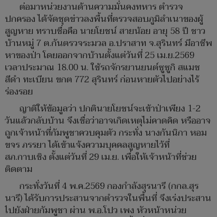
ต่อมาหน่วยงานด้านความมั่นคงทหาร ตำรวจ
ปกครอง ได้จัดชุดข่าวลงพื้นที่ตรวจสอบภูมิลำเนาของผู้
สูญหาย ทราบชื่อคือ นายโยชน์ สายน้อย อายุ 58 ปี ชาว
บ้านหมู่ 7 ต.กันตรวจระมวล อ.ปราสาท จ.สุรินทร์ มีอาชีพ
หาของป่า โดยออกจากบ้านตั้งแต่วันที่ 25 เม.ย.2569
เวลาประมาณ 18.00 น. ใช้รถจักรยานยนต์ซูซูกิ สแมช
สีดำ ทะเบียน ขกต 772 สุรินทร์ ก่อนหายตัวไปอย่างไร้
ร่องรอย
ญาติให้ข้อมูลว่า ปกตินายโยชน์จะเข้าป่าเพียง 1-2
วันแล้วกลับบ้าน จึงเชื่อว่าอาจเกิดเหตุไม่คาดคิด หรืออาจ
ถูกเจ้าหน้าที่กัมพูชาควบคุมตัว กระทั่ง นางกันนิกา หอม
ขจร ภรรยา ได้เข้าแจ้งความบุคคลสูญหายไว้ที่
สภ.กาบเชิง ตั้งแต่วันที่ 29 เม.ย. เพื่อให้เจ้าหน้าที่ช่วย
ติดตาม
กระทั่งวันที่ 4 พ.ค.2569 กองกำลังสุรนารี (กกล.สุร
นารี) ได้รับการประสานจากตำรวจในพื้นที่ จึงเร่งประสาน
ไปยังฝ่ายกัมพูชา ผ่าน พ.อ.โปว เพง หัวหน้าหน่วย