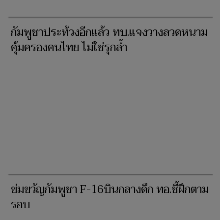
กัมพูชาประท้วงอีกแล้ว ทบ.แจงวางลวดหนาม
คุ้มครองคนไทย ไม่ใช่รุกล้ำ
ข่มขวัญกัมพูชา F-16บินกลางดึก ทอ.ชี้ฝึกตาม
รอบ