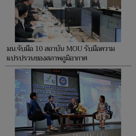
มน.จับมือ 10 สถาบัน MOU รับมือความ
แปรปรวนของสภาพภูมิอากาศ