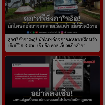
คุกศรีลังการะอุ! นักโทษก่อจลาจลหลายเรือนจำ
เสียชีวิต 3 ราย เจ็บอื้อ คาดเอี่ยวแก๊งค้ายา