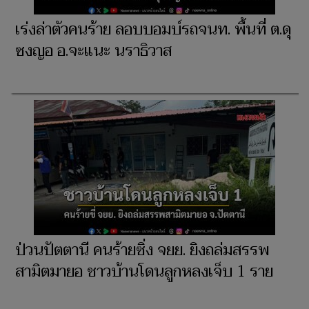
เร่งล่าตัวคนร้าย ลอบบอมบ์รถจนท. พื้นที่ ต.ดุ
ซงญอ อ.จะแนะ นราธิวาส
ป่วนปัตตานี คนร้ายซิ่ง จยย. ยิงถล่มสรรพ
สามิตมายอ ชาวบ้านโดนลูกหลงเจ็บ 1 ราย