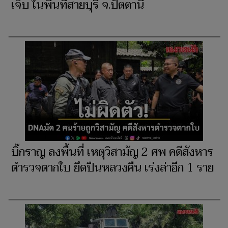
เจ็บ ในพื้นที่สายบุรี จ.ปัตตานี
บิ๊กราญ ลงพื้นที่ เหตุวิสามัญ 2 ศพ คดีสังหาร
ตำรวจตากใบ ยึดปืนหลวงคืน เร่งล่าอีก 1 ราย