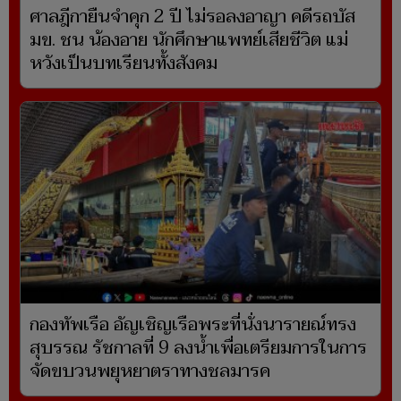
ศาลฎีกายืนจำคุก 2 ปี ไม่รอลงอาญา คดีรถบัส
มข. ชน น้องอาย นักศึกษาแพทย์เสียชีวิต แม่
หวังเป็นบทเรียนทั้งสังคม
กองทัพเรือ อัญเชิญเรือพระที่นั่งนารายณ์ทรง
สุบรรณ รัชกาลที่ 9 ลงน้ำเพื่อเตรียมการในการ
จัดขบวนพยุหยาตราทางชลมารค