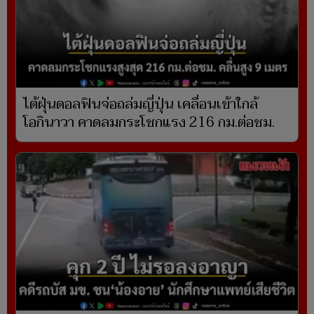
ไต้ฝุ่นดอลฟินจ่อถล่มญี่ปุ่น เคลื่อนเข้าใกล้
โอกินาวา คาดลมกระโชกแรง 216 กม.ต่อชม.