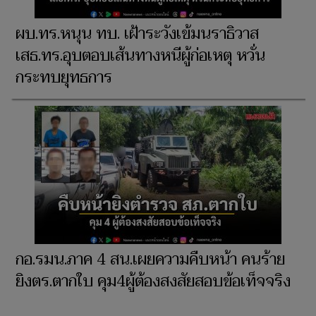
ผบ.ทร.หนุน ทบ. เฝ้าระวังเข้มนราธิวาส
เสธ.ทร.อุบตอบเส้นทางหนีผู้ก่อเหตุ หวั่น
กระทบยุทธการ
กอ.รมน.ภาค 4 สน.เผยความคืบหน้า คนร้าย
ยิงตร.ตากใบ คุม4ผู้ต้องสงสัยสอบข้อเท็จจริง