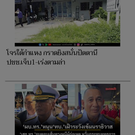
โจรใต้กำแหง กราดยิงสนั่นปัตตานี
ปชช.เจ็บ1-เร่งตามล่า