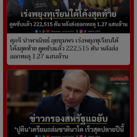
ศุภจี นำพาณิชย์ ลุยชุมพร เร่งพยุงทุเรียนใต้
โค้งสุดท้าย ดูดซับแล้ว 222,515 ตัน หลังส่ง
ออกทะลุ 1.27 แสนล้าน