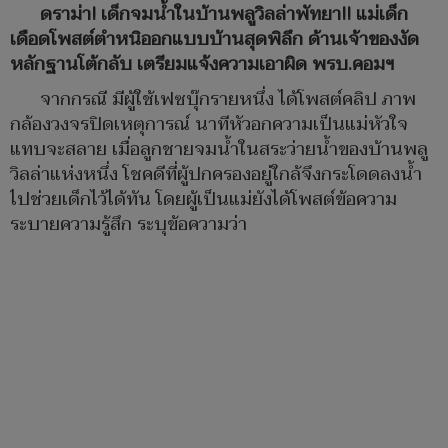
ดราม่า! เด็กจมน้ำในบ้านพลูวิลล่าพัทยา!! แม่เด็ก
เดือดโพสต์ตำหนิออกแบบบ้านสุดพิลึก ด้านเจ้าของงัด
หลักฐานโต้กลับ เตรียมแจ้งความเอาผิด พรบ.คอมฯ
จากกรณี มีผู้ใช้เฟซบุ๊กรายหนึ่ง ได้โพสต์คลิป ภาพ
กล้องวงจรปิดเหตุการณ์ นาทีหัวอกความเป็นแม่หัวใจ
แทบจะสลาย เมื่อลูกชายจมน้ำในสระว่ายน้ำของบ้านพลู
วิลล่าแห่งหนึ่ง โชคดีที่ผู้ปกครองอยู่ใกล้จึงกระโดดลงน้ำ
ไปช่วยเด็กไว้ได้ทัน โดยผู้เป็นแม่ยังได้โพสต์ข้อความ
ระบายความรู้สึก ระบุข้อความว่า