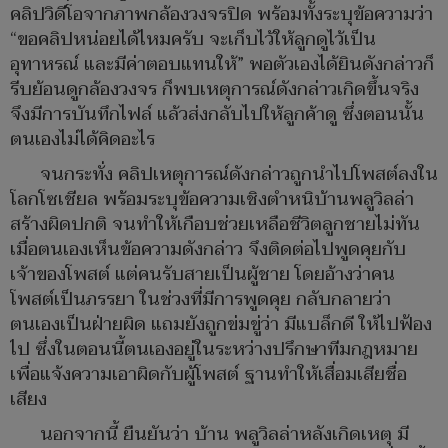
คลิปวิดีโอจากภาพกล้องวงจรปิด พร้อมทั้งระบุข้อความว่า
“ขอคลิปหน่อยได้ไหมครับ จะเก็บไว้ให้ลูกดูไว้เป็น
อุทาหรณ์ และมีค่าตอบแทนให้” พอตัวเองได้ยินดังกล่าวก็
รีบย้อนดูกล้องวงจร ก็พบเหตุการณ์ดังกล่าวเกิดขึ้นจริง
จึงมีการบันทึกไฟล์ แล้วส่งกลับไปให้ลูกค้าดู ซึ่งตอนนั้น
ตนเองไม่ได้คิดอะไร
จนกระทั่ง คลิปเหตุการณ์ดังกล่าวถูกนำไปโพสต์ลงใน
โลกโซเชียล พร้อมระบุข้อความเชิงตำหนิบ้านพลูวิลล่า
สร้างผิดปกติ จนทำให้เกือบช่วยเหลือชีวิตลูกชายไม่ทัน
เมื่อตนเองเห็นข้อความดังกล่าว จึงติดต่อไปพูดคุยกับ
เจ้าของโพสต์ แต่คนรับสายเป็นผู้ชาย โดยอ้างว่าคน
โพสต์เป็นภรรยา ในช่วงที่มีการพูดคุย กลับกลายว่า
ตนเองเป็นฝ่ายผิด แถมยังถูกข่มขู่ว่า มีแบล็กดี ให้ไปฟ้อง
ไป ซึ่งในตอนนี้ตนเองอยู่ในระหว่างปรึกษาทีมกฎหมาย
เพื่อแจ้งความเอาผิดกับผู้โพสต์ ฐานทำให้เสื่อมเสียชื่อ
เสียง
นอกจากนี้ ยืนยันว่า บ้าน พลูวิลล่าหลังเกิดเหตุ มี