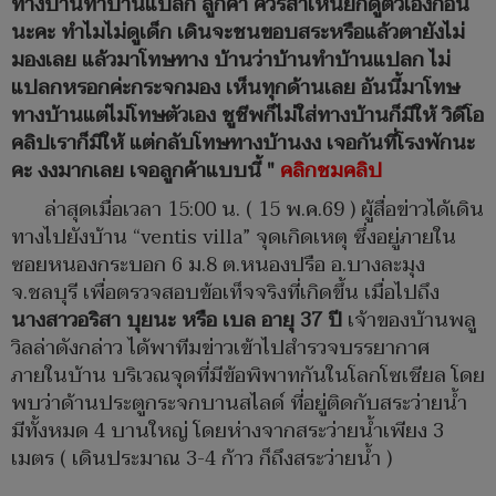
ทางบ้านทำบ้านแปลก ลูกค้า ควรสำเหนียกดูตัวเองก่อน
นะคะ ทำไมไม่ดูเด็ก เดินจะชนขอบสระหรือแล้วตายังไม่
มองเลย แล้วมาโทษทาง บ้านว่าบ้านทำบ้านแปลก ไม่
แปลกหรอกค่ะกระจกมอง เห็นทุกด้านเลย อันนี้มาโทษ
ทางบ้านแต่ไม่โทษตัวเอง ชูชีพก็ไม่ใส่ทางบ้านก็มีให้ วิดีโอ
คลิปเราก็มีให้ แต่กลับโทษทางบ้านงง เจอกันที่โรงพักนะ
คะ งงมากเลย เจอลูกค้าแบบนี้ "
คลิกชมคลิป
ล่าสุดเมื่อเวลา 15:00 น. ( 15 พ.ค.69 ) ผู้สื่อข่าวได้เดิน
ทางไปยังบ้าน “ventis villa” จุดเกิดเหตุ ซึ่งอยู่ภายใน
ซอยหนองกระบอก 6 ม.8 ต.หนองปรือ อ.บางละมุง
จ.ชลบุรี เพื่อตรวจสอบข้อเท็จจริงที่เกิดขึ้น เมื่อไปถึง
นางสาวอริสา บุยนะ หรือ เบล อายุ 37 ปี
เจ้าของบ้านพลู
วิลล่าดังกล่าว ได้พาทีมข่าวเข้าไปสำรวจบรรยากาศ
ภายในบ้าน บริเวณจุดที่มีข้อพิพาทกันในโลกโซเชียล โดย
พบว่าด้านประตูกระจกบานสไลด์ ที่อยู่ติดกับสระว่ายน้ำ
มีทั้งหมด 4 บานใหญ่ โดยห่างจากสระว่ายน้ำเพียง 3
เมตร ( เดินประมาณ 3-4 ก้าว ก็ถึงสระว่ายน้ำ )