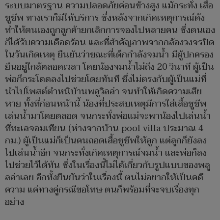
ระบบมาตรฐาน ความปลอดภัยค่อนข้างสูง แม้กระทั่ง เสื้อ
ชูชีพ ทางเราก็มีให้บริการ ซึ่งหลังจากเกิดเหตุการณ์ดัง
ทำให้ตนเองถูกลูกค้ายกเลิกการจองไปหลายคน ซึ่งตนเอง
ก็ได้รับความเดือดร้อน และที่สำคัญภาพจากกล้องวงจรปิด
ในวันเกิดเหตุ ยืนยันว่าขณะที่เด็กกำลังจมน้ำ มีผู้ปกครอง
ยืนอยู่ใกล้ตลอดเวลา โดยน้องจมน้ำไม่ถึง 20 วินาที ผู้เป็น
พ่อก็กระโดดลงไปช่วยโดยทันที ซึ่งไม่ตรงกับผู้เป็นแม่ที่
นำไปโพสต์ตำหนิบ้านพลูวิลล่า จนทำให้เกิดความเสีย
หาย ทั้งที่ก่อนหน้านี้ น้องที่ประสบเหตุมีการใส่เสื้อชูชีพ
เล่นน้ำมาโดยตลอด จนกระทั่งพ่อแม่จะพาน้องไปเล่นน้ำ
ที่ทะเลจอมเทียน (ห่างจากบ้าน pool villa ประมาณ 4
กม.) ผู้เป็นแม่ก็เป็นคนถอดเสื้อชูชีพให้ลูก แต่ลูกก็ยังลง
ไปเล่นน้ำอีก จนกระทั่งเกิดเหตุการณ์จมน้ำ และพ่อก็ลง
ไปช่วยไว้ได้ทัน ซึ่งในเรื่องนี้ไม่ได้เกี่ยวกับรูปแบบของพลู
ลล่าเลย อีกทั้งยืนยันว่าในเรื่องนี้ ตนไม่อยากให้เป็นคดี
ความ แค่ทางคู่กรณีขอโทษ ตนก็พร้อมที่จะจบเรื่องทุก
อย่าง