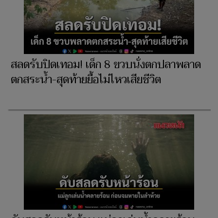
สลดรับปิดเทอม! เด็ก 8 ขวบนั่งตกปลาพลาด
ตกสระน้ำ-สุดท้ายยื้อไม่ไหวเสียชีวิต