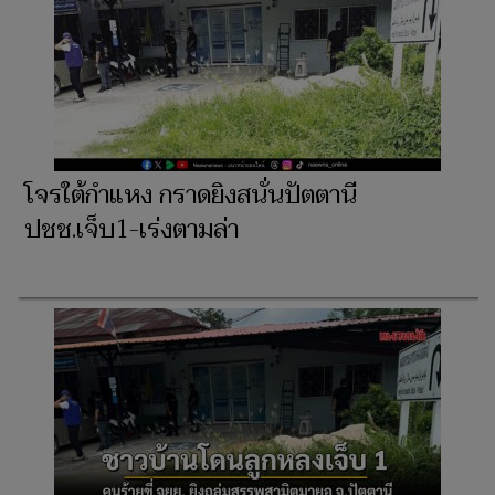
โจรใต้กำแหง กราดยิงสนั่นปัตตานี
ปชช.เจ็บ1-เร่งตามล่า