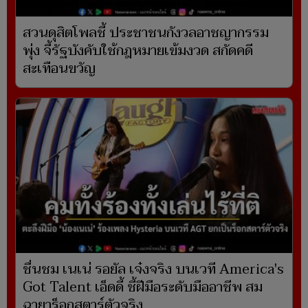
สวนดุสิตโพลชี้ ประชาชนกังวลอาชญากรรม
พุ่ง จี้รัฐบังคับใช้กฎหมายเข้มงวด สกัดคดี
สะเทือนขวัญ
ชื่นชม เนเน่ รอยัล เจ๋งจริง บนเวที America's
Got Talent เอ็ดดี้ ชี้ฝีมือระดับมืออาชีพ สม
ฉายาร็อกสตาร์ตัวจริง