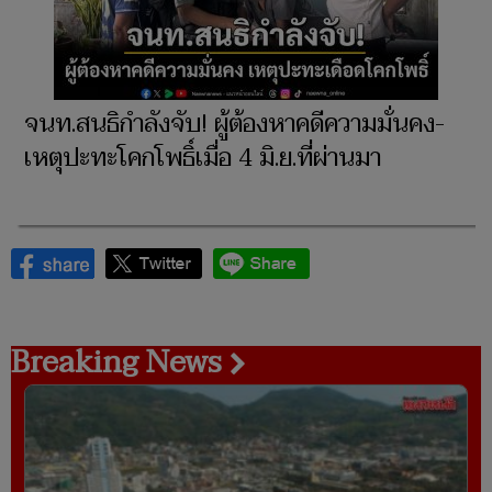
จนท.สนธิกำลังจับ! ผู้ต้องหาคดีความมั่นคง-
เหตุปะทะโคกโพธิ์เมื่อ 4 มิ.ย.ที่ผ่านมา
Breaking News