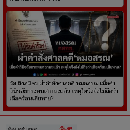
วัส ติงสมิตร ผ่าคำสั่งศาลคดี หมอสรณ เมื่อคำ
วินิจฉัยกระทบสถานะแล้ว เหตุใดจึงยังไม่ถือว่า
เดือดร้อนเสียหาย?