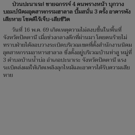
ป่วนปะนาเระ! ชายฉกรรจ์ 4 คนพรางหน้า บุกวาง
บอมบ์นิคมอุตสาหกรรมฮาลาล บึ้มสนั่น 3 ครั้ง อาคารพัง
เสียหาย โชคดีไร้เจ็บ-เสียชีวิต
วันที่ 16 พ.ค. 69 เกิดเหตุความไม่สงบขึ้นในพื้นที่
จังหวัดปัตตานี เมื่อช่วงกลางดึกที่ผ่านมา โดยคนร้ายไม่
ทราบฝ่ายได้ลอบวางระเบิดบริเวณเขตที่ตั้งสำนักงานนิคม
อุตสาหกรรมอาหารฮาลาล ซึ่งตั้งอยู่บริเวณบ้านท่าสู หมู่ที่
3 ตำบลบ้านน้ำบ่อ อำเภอปะนาเระ จังหวัดปัตตานี แรง
ระเบิดส่งผลให้เกิดเพลิงลุกไหม้และอาคารได้รับความเสีย
หาย