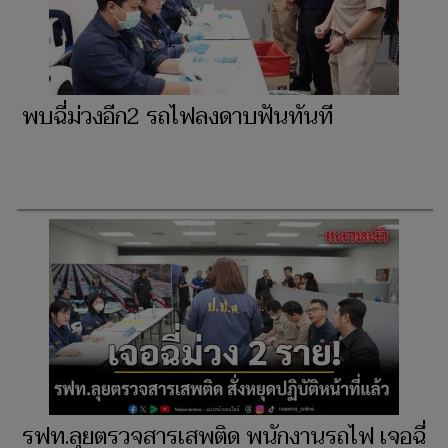
พบฉี่ม่วงอีก2 รถไฟลงดาบฟันทันที
รฟท.ลุยตรวจสารเสพติด พนักงานรถไฟ เจอฉี่