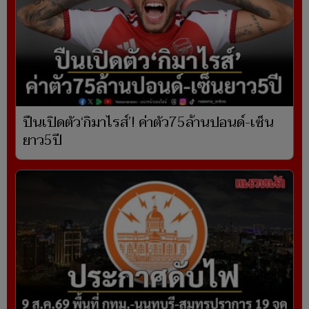
ปืนเปิดตัว‘กิมาไรส์’! ค่าตัว75ล้านปอนด์-เซ็น
ยาว5ปี