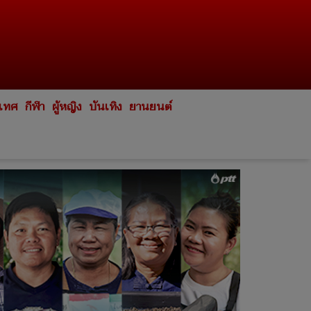
ะเทศ
กีฬา
ผู้หญิง
บันเทิง
ยานยนต์