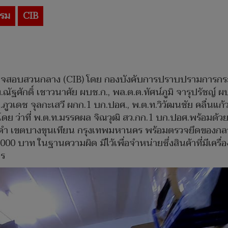
รม
CIB
สอบสวนกลาง (CIB) โดย กองบังคับการปราบปรามการกระท
ศักดิ์ เชาวนาศัย ผบช.ก., พล.ต.ต.ทัศน์ภูมิ จารุปรัชญ์ ผบก
.ต.อ.ภูวเดช จุลกะเสวี ผกก.1 บก.ปอศ., พ.ต.ท.วิวัฒนชัย คลื่นแก้
ดย ว่าที่ พ.ต.ท.มรรคผล จิณวุฒิ สว.กก.1 บก.ปอศ.พร้อมด้วย
ดำ เขตบางขุนเทียน กรุงเทพมหานคร พร้อมตรวจยึดของกลาง
00 บาท ในฐานความผิด มีไว้เพื่อจำหน่ายซึ่งสินค้าที่มีเค
กร