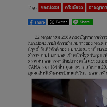
Tag :
ของปลอม
ครีมขัดรถ
อาชญากร
22 พฤษภาคม 2569 กองบัญชาการตำรวจ
(บก.ปอศ.) ภายใต้การอำนวยการของ พล.ต.ท.ณัฐ
นิรุจฒิ์ วันสิริภักดิ์ รอง ผบก.ปอศ., ว่าที่ พ
ตำรวจ กก.1 บก.ปอศ.เจ้าหน้าที่ชุดจับกุมนำโ
ตรวจค้น อาคารพาณิชย์แห่งหนึ่ง แขวงแสม
CANA รวม 184 ชิ้น มูลค่าความเสียหาย 23,0
บุคคลอื่นที่ได้จดทะเบียนแล้วในราชอาณาจั