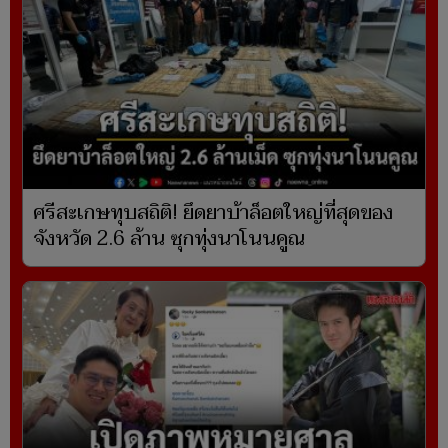
ศรีสะเกษทุบสถิติ! ยึดยาบ้าล็อตใหญ่ที่สุดของ
จังหวัด 2.6 ล้าน ซุกทุ่งนาโนนคูณ