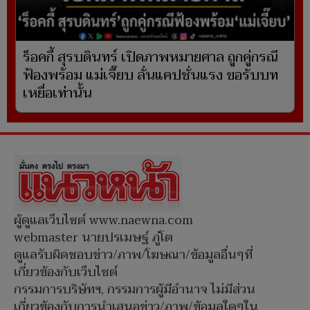
ร็อคกี้ สุรบดินทร์ เปิดภาพหมายศาล ถูกคู่กรณี
ฟ้องพร้อม แม่เจี๊ยบ ลั่นแคปชั่นแรง ขอรับบท
เหยื่อเท่านั้น
ผู้ดูแลเว็บไซต์ www.naewna.com
webmaster นายปรเมษฐ์ ภู่โต
ดูแลรับผิดชอบข่าว/ภาพ/โฆษณา/ข้อมูลอื่นๆที่
เกี่ยวข้องกับเว็บไซต์
กรรมการบริษัทฯ, กรรมการผู้มีอำนาจ ไม่มีส่วน
เกี่ยวข้องกับการนำเสนอข่าว/ภาพ/ข้อมูลใดๆใน