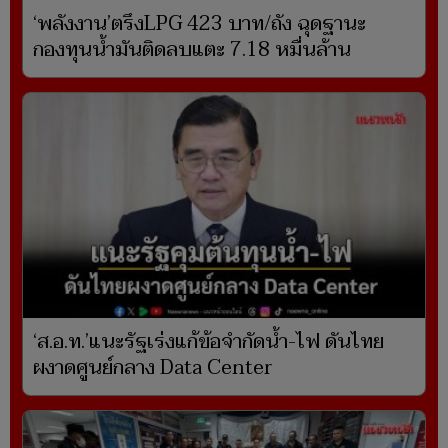
‘พลังงาน’ตรึงLPG 423 บาท/ถัง ฉุดฐานะ
กองทุนน้ำมันติดลบแตะ 7.18 หมื่นล้าน
‘ส.อ.ท.’แนะรัฐเร่งแก้ข้อจำกัดน้ำ-ไฟ ดันไทย
ผงาดศูนย์กลาง Data Center