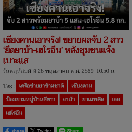
เชียงคานเอาจริง! ขยายผลจับ 2 สาว
‘ยึดยาบ้า-เฮโรอีน’ หลังชุมชนแจ้ง
เบาะแส
วันพฤหัสบดี ที่ 28 พฤษภาคม พ.ศ. 2569, 10.50 น.
Tag :
เครือข่ายยาข้ามชาติ
เชียงคาน
ป้อมยามหมู่บ้านสีขาว
ยาบ้า
ยาเสพติด
เลย
เฮโรอีน