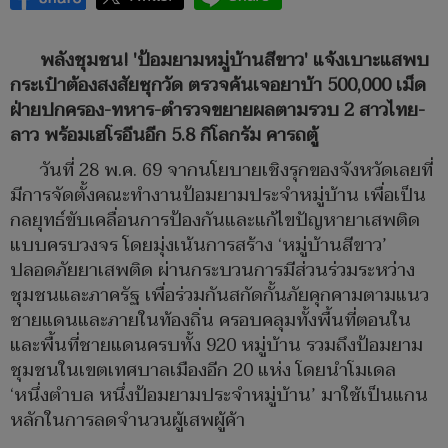
พลังชุมชน! 'ป้อมยามหมู่บ้านสีขาว' แจ้งเบาะแสพบ
กระเป๋าต้องสงสัยซุกวัด ตรวจค้นเจอยาบ้า 500,000 เม็ด
ฝ่ายปกครอง-ทหาร-ตำรวจขยายผลตามรวบ 2 สาวไทย-
ลาว พร้อมเฮโรอีนอีก 5.8 กิโลกรัม คารถตู้
วันที่ 28 พ.ค. 69 จากนโยบายเชิงรุกของจังหวัดเลยที่
มีการจัดตั้งคณะทำงานป้อมยามประจำหมู่บ้าน เพื่อเป็น
กลยุทธ์ขับเคลื่อนการป้องกันและแก้ไขปัญหายาเสพติด
แบบครบวงจร โดยมุ่งเน้นการสร้าง ‘หมู่บ้านสีขาว’
ปลอดภัยยาเสพติด ผ่านกระบวนการมีส่วนร่วมระหว่าง
ชุมชนและภาครัฐ เพื่อร่วมกันสกัดกั้นภัยคุกคามตามแนว
ชายแดนและภายในท้องถิ่น ครอบคลุมทั้งพื้นที่ตอนใน
และพื้นที่ชายแดนครบทั้ง 920 หมู่บ้าน รวมถึงป้อมยาม
ชุมชนในเขตเทศบาลเมืองอีก 20 แห่ง โดยนำโมเดล
‘หนึ่งตำบล หนึ่งป้อมยามประจำหมู่บ้าน’ มาใช้เป็นแกน
หลักในการลดจำนวนผู้เสพผู้ค้า