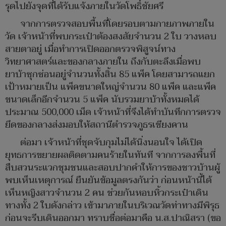
รุดไปยังจุดที่ได้รับแจ้งภายในวัดโพธิ์ชัยศรี
จากการตรวจสอบพื้นที่โดยรอบตามกายภาพภายใน
วัด เจ้าหน้าที่พบกระเป๋าต้องสงสัยจำนวน 2 ใบ วางหลบ
สายตาอยู่ เมื่อทำการเปิดออกตรวจพิสูจน์ทาง
วิทยาศาสตร์และของกลางภายใน ถึงกับตะลึงเมื่อพบ
ยาบ้าซุกซ่อนอยู่จำนวนทั้งสิ้น 85 แพ็ค โดยสามารถแยก
เป้าหมายเป็น แพ็คขนาดใหญ่จำนวน 80 แพ็ค และแพ็ค
ขนาดเล็กอีกจำนวน 5 แพ็ค นับรวมยาบ้าทั้งหมดได้
ประมาณ 500,000 เม็ด เจ้าหน้าที่จึงได้ทำบันทึกการตรวจ
ยึดของกลางส่งมอบให้สถานีตำรวจภูธรเชียงคาน
ต่อมา เจ้าหน้าที่ชุดจับกุมไม่ได้นิ่งนอนใจ ได้เปิด
ยุทธการขยายผลติดตามคนร้ายในทันที จากการลงพื้นที่
สืบสวนระแวกชุมชนและสอบปากคำให้การของชาวบ้านผู้
พบเห็นเหตุการณ์ ยืนยันข้อมูลตรงกันว่า ก่อนหน้านี้ได้
เห็นหญิงสาวจำนวน 2 คน ช่วยกันหอบหิ้วกระเป๋าเดิน
ทางทั้ง 2 ใบดังกล่าว เข้ามาภายในบริเวณวัดท่าทางมีพิรุธ
ก่อนจะรีบเดินออกมา ทราบชื่อต่อมาคือ น.ส.ปาณิสรา (ขอ