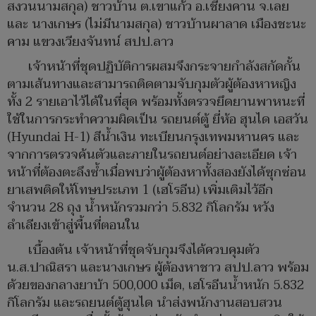
สงวนนามสกุล) ชาวบ้าน ต.เขาแก้ว อ.เชียงคาน จ.เลย
และ นางเกษร (ไม่มีนามสกุล) ชาวบ้านผาลาด เมืองชะนะ
คาม แขวงเวียงจันทน์ สปป.ลาว
เจ้าหน้าที่ชุดปฏิบัติการผสมจึงกระจายกำลังสกัดกั้น
ตามเส้นทางและสามารถติดตามจับกุมตัวผู้ต้องหาหญิง
ทั้ง 2 รายเอาไว้ได้ในที่สุด พร้อมทั้งตรวจยึดยานพาหนะที่
ใช้ในการกระทำความผิดเป็น รถยนต์ตู้ ยี่ห้อ ฮุนได เอสวัน
(Hyundai H-1) สีน้ำเงิน ทะเบียนกรุงเทพมหานคร และ
จากการตรวจค้นตัวและภายในรถยนต์อย่างละเอียด เจ้า
หน้าที่ต้องตะลึงซ้ำเมื่อพบว่าผู้ต้องหาทั้งสองยังได้ซุกซ่อน
ยาเสพติดให้โทษประเภท 1 (เฮโรอีน) เพิ่มเติมไว้อีก
จำนวน 28 ถุง น้ำหนักรวมกว่า 5.832 กิโลกรัม หวัง
ลำเลียงเข้าสู่พื้นที่ตอนใน
เบื้องต้น เจ้าหน้าที่ชุดจับกุมจึงได้ควบคุมตัว
น.ส.ปาณิสรา และนางเกษร ผู้ต้องหาชาว สปป.ลาว พร้อม
ด้วยของกลางยาบ้า 500,000 เม็ด, เฮโรอีนน้ำหนัก 5.832
กิโลกรัม และรถยนต์ตู้ฮุนได นำส่งพนักงานสอบสวน