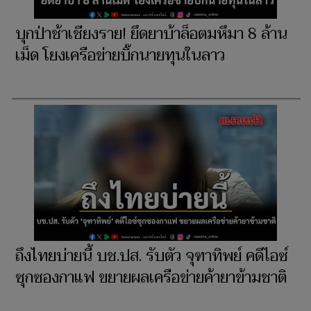
บุกป่าช้าเชียงราย! ยึดยาบ้าล็อตมหึมา 8 ล้าน
เม็ด โยงเครือข่ายบิ๊กนายทุนในลาว
ถึงไทยบ่ายนี้ บช.ปส. รับตัว จุฑาทิพย์ คดีไอซ์
ซุกซองกาแฟ ขยายผลเครือข่ายค้ายาข้ามชาติ