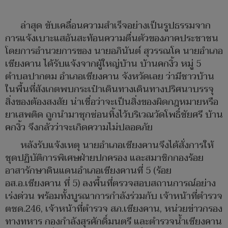
ล่าสุด ขับเคลื่อนความสำเร็จอย่างเป็นรูปธรรมจาก
การแจ้งเบาะแสอันสะท้อนความตื่นตัวของภาคประชาชน
โดยการอำนวยการของ นายอภินันต์ สุวรรณโค นายอำเภอ
เชียงคาน ได้รับแจ้งจากผู้ใหญ่บ้าน บ้านคกงิ้ว หมู่ 5
ตำบลปากตม อำเภอเชียงคาน จังหวัดเลย ว่ามีชาวบ้าน
ในพื้นที่สังเกตพบกระเป๋าเดินทางเดินทางปริศนาบรรจุ
สิ่งของต้องสงสัย น่าเชื่อว่าจะเป็นสิ่งของผิดกฎหมายหรือ
ยาเสพติด ถูกนำมาซุกซ่อนทิ้งไว้บริเวณวัดโพธิ์ชัยศรี บ้าน
คกงิ้ว จึงกลัวว่าจะเกิดความไม่ปลอดภัย
หลังรับแจ้งเหตุ นายอำเภอเชียงคานจึงได้สั่งการให้
ชุดปฏิบัติการพิเศษฝ่ายปกครอง และสมาชิกกองร้อย
อาสารักษาดินแดนอำเภอเชียงคานที่ 5 (ร้อย
อส.อ.เชียงคาน ที่ 5) ลงพื้นที่ตรวจสอบสถานการณ์อย่าง
เร่งด่วน พร้อมทั้งบูรณาการกำลังร่วมกับ เจ้าหน้าที่ตำรวจ
ตชด.246, เจ้าหน้าที่ตำรวจ สภ.เชียงคาน, หน่วยข่าวกรอง
ทางทหาร กองกำลังสุรศักดิ์มนตรี และตำรวจน้ำเชียงคาน