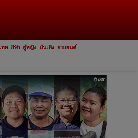
ะเทศ
กีฬา
ผู้หญิง
บันเทิง
ยานยนต์