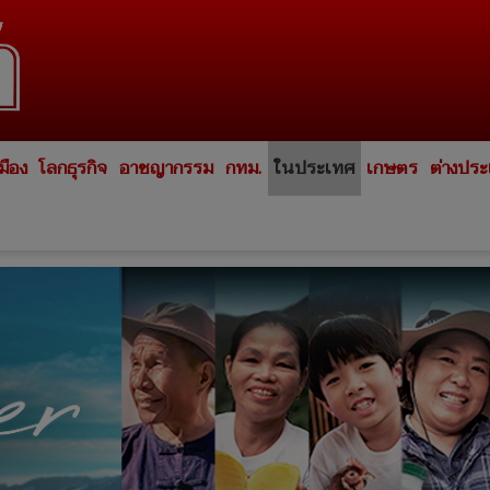
มือง
โลกธุรกิจ
อาชญากรรม
กทม.
ในประเทศ
เกษตร
ต่างปร