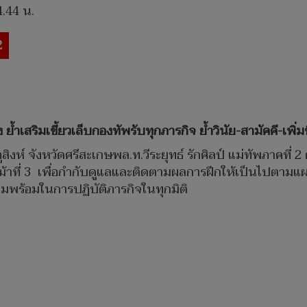
4.44 น.
2
ง ย้ำเสริมเขี้ยวเล็บกองทัพรับทุกภารกิจ ย้ำวินัย-สามัคคี-
เภอภูสิงห์ จังหวัดศรีสะเกษพล.ท.วีระยุทธ์ รักศิลป์ แม่ทัพภาคท
รม้าที่ 3 เพื่อกำกับดูแลและติดตามผลการฝึกให้เป็นไปตาม
พร้อมในการปฏิบัติภารกิจในทุกมิติ