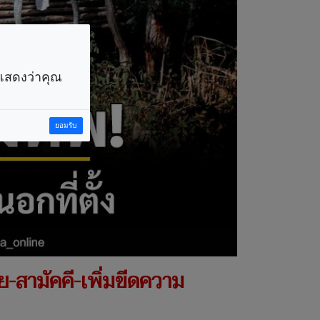
ราแสดงว่าคุณ
ยอมรับ
ัย-สามัคคี-เพิ่มขีดความ