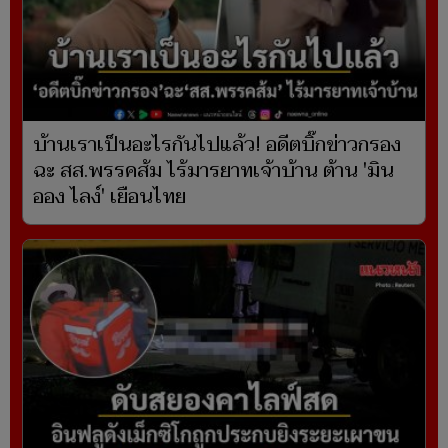
บ้านเราเป็นอะไรกันไปแล้ว! อดีตบิ๊กข่าวกรอง
ฉะ สส.พรรคส้ม ไร้มารยาทเจ้าบ้าน ต้าน 'มิน
ออง ไลง์' เยือนไทย