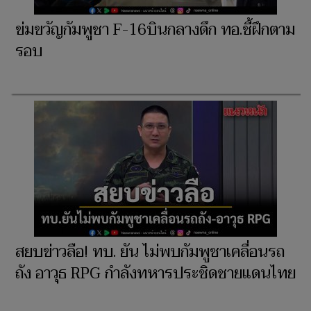
ข่มขวัญกัมพูชา F-16บินกลางดึก ทอ.ชี้ฝึกตาม
รอบ
สยบข่าวลือ! ทบ. ยัน ไม่พบกัมพูชาเคลื่อนรถ
ถัง อาวุธ RPG กำลังทหารประชิดชายแดนไทย