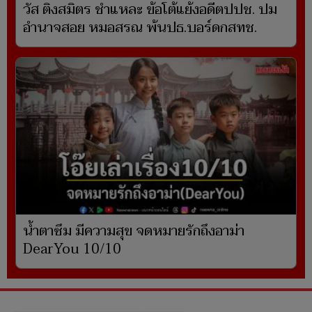
วัส ติงสมิตร ชำแหละ ข้อโต้แย้งอดีตปปช. ปม
อำนาจสอย หมอสรณ พ้นปธ.บอร์ดกสทช.
น้ำตาซึม มีความสุข จดหมายรักถึงอาม่า
DearYou 10/10