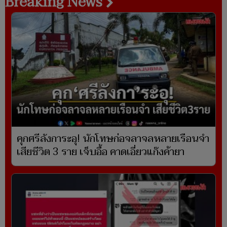
Breaking News
คุกศรีลังการะอุ! นักโทษก่อจลาจลหลายเรือนจำ
เสียชีวิต 3 ราย เจ็บอื้อ คาดเอี่ยวแก๊งค้ายา