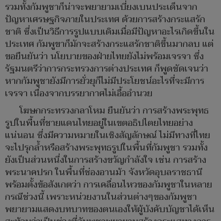
รวมทั้งกัมพูชาก็น่าจะพยายามเบี่ยงเบนประเด็นจาก
ปัญหาเศรษฐกิจภายในประเทศ ด้วยการสร้างกระแสรัก
ชาติ ซึ่งเป็นวิธีการรูปแบบเดิมเมื่อมีปัญหาอะไรเกิดขึ้นใน
ประเทศ กัมพูขาก็มักจะสร้างกระแสรักชาติขึ้นมากลบ แต่
ขอยืนยันว่า นโยบายของฝ่ายไทยยังไม่พร้อมเจรจา ซึ่ง
รัฐมนตรีว่าการกระทรวงการต่างประเทศ ก็พูดชัดเจนว่า
หากกัมพูชายังมีการยั่วยุก็ไม่มีประโยชน์อะไรที่จะมีการ
เจรจา เนื่องจากบรรยากาศไม่เอื้ออำนวย
โฆษกกระทรวงกลาโหม ยืนยันว่า การสร้างพระพุทธ
รูปในพื้นที่ชายแดนไทยอยู่ในเขตอธิปไตยไทยอย่าง
แน่นอน ซึ่งมีความหมายในเชิงสัญลักษณ์ ไม่มีทางที่ไทย
จะไปรุกล้ำหรือสร้างพระพุทธรูปในพื้นที่กัมพูชา รวมทั้ง
ยังเป็นส่วนหนึ่งในการสร้างขวัญกำลังใจ เช่น การสร้าง
พระนาคปรก ในพื้นที่ช่องอานม้า จังหวัดอุบลราชธานี
พร้อมตั้งข้อสังเกตว่า การเคลื่อนไหวของกัมพูชาในหลาย
กรณีช่วงนี้ เพราะหน่วยงานในส่วนต่างๆของกัมพูชา
พยายามแสดงบทบาทของตนเองให้ผู้บังคับบัญชาได้เห็น