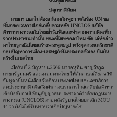
หวังจุดกระแส
ปลุกชาตินิยม
นายกฯ บอกไม่ต้องแก้เกมกัมพูชา หลังร้อง UN
ขอ
เริ่มกระบวนการไกล่เกลี่ยตามหลัก UNCLOS
แก้ข้อ
พิพาททางทะเลกับไทยย้ำรับฟังและทำตามความคิดเห็น
จากประชาชนเท่านั้น
ขณะที่โฆษกกลาโหม ซัด เล่ห์กล่าว
หาไทยรุกอธิปไตยสร้างพระพุทธรูป หวังจุดกระแสรักชาติ
กลบปัญหาการเมือง-เศรษฐกิจในประเทศตัวเอง ยืนยัน
สร้างในเขตไทย
เมื่อวันที่ 2 มิถุนายน2569 นายอนุทิน ชาญวีรกูล
นายกรัฐมนตรี และรมว.มหาดไทย ให้สัมภาษณ์ถึงกรณีที่
กัมพูชายื่นหนังสือแจ้งเตือนประเทศไทยและเลขาธิการ
สหประชาชาติ เพื่อเริ่มต้นกระบวนการไกล่เกลี่ยข้อพิพาท
เชิงบังคับภายใต้อนุสัญญาสหประชาชาติว่าด้วยกฎหมาย
ทางทะเล (UNCLOS) ภายหลังรัฐบาลไทยยกเลิก MOU
44 ว่า ยังไม่ได้รับทราบว่าเกิดปัญหาอะไร