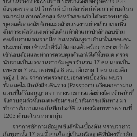
บริเวณช่องทางธรรมชาติ ระหว่างรอยต่อจุดตรวจ ส.44
ถึงจุดตรวจ อ.01 ในพื้นที่ บ้านศิลารัตน์พัฒนา ตำบลโนน
หมากมุ่น อำเภอโคกสูง จังหวัดสระแก้ว ได้ตรวจพบกลุ่ม
บุคคลต้องสงสัยลักษณะคล้ายแรงงานต่างด้าว แบกหิ้ว
สัมภาระพัลวันและกำลังเดินเท้าฝ่าแนวป่าลักลอบข้าม
ตะเข็บชายแดนจากฝั่งประเทศกัมพูชาเข้ามาในเขตแดน
ประเทศไทย เจ้าหน้าที่จึงได้แสดงตัวพร้อมกระจายกำลัง
เข้าโอบล้อมและทำการควบคุมตัวเอาไว้ได้ทั้งหมด ตรวจ
นับรวมเป็นแรงงานชาวกัมพูชาจำนวน 17 คน แยกเป็น
เพศชาย 7 คน, เพศหญิง 8 คน, เด็กชาย 1 คน และเด็ก
หญิง 1 คน จากการตรวจสอบเอกสารเบื้องต้น พบว่า
ทั้งหมดไม่มีหนังสือเดินทาง (Passport) หรือเอกสารผ่าน
แดนที่ได้รับอนุญาตจากทางราชการแต่อย่างใด เจ้าหน้าที่
จึงควบคุมตัวทั้งหมดพร้อมกระเป๋าสัมภาระเดินทาง มา
ทำการซักถามและบันทึกประวัติ ณ กองร้อยทหารพรานที่
1205 ตำบลโนนหมากมุ่น
จากการซักถามข้อมูลเชิงลึกในเบื้องต้น ทราบว่าชาว
กัมพูชาทั้ง 17 คนนี้ ส่วนใหญ่เป็นเครือญาติพี่น้องที่อาศัย