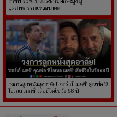
อาชีพ 55% ปั้นแรงงานทักษะสูง สู่
อุตสาหกรรมแห่งอนาคต
วงการลูกหนังสุดอาลัย! 'ฮอร์เก้ เมสซี่' คุณพ่อ 'ลิ
โอเนล เมสซี่' เสียชีวิตในวัย 68 ปี