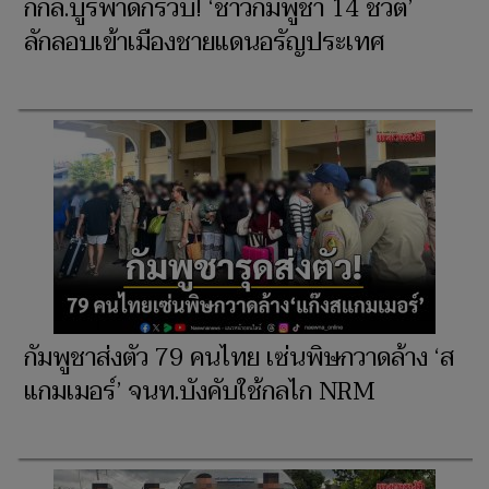
กกล.บูรพาดักรวบ! ‘ชาวกัมพูชา 14 ชีวิต’
ลักลอบเข้าเมืองชายแดนอรัญประเทศ
กัมพูชาส่งตัว 79 คนไทย เซ่นพิษกวาดล้าง ‘ส
แกมเมอร์’ จนท.บังคับใช้กลไก NRM