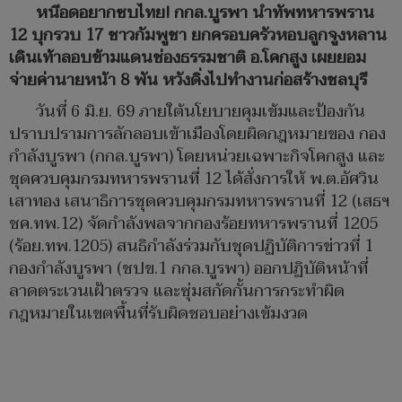
หนีอดอยากซบไทย! กกล.บูรพา นำทัพทหารพราน
12 บุกรวบ 17 ชาวกัมพูชา ยกครอบครัวหอบลูกจูงหลาน
เดินเท้าลอบข้ามแดนช่องธรรมชาติ อ.โคกสูง เผยยอม
จ่ายค่านายหน้า 8 พัน หวังดิ่งไปทำงานก่อสร้างชลบุรี
วันที่ 6 มิ.ย. 69 ภายใต้นโยบายคุมเข้มและป้องกัน
ปราบปรามการลักลอบเข้าเมืองโดยผิดกฎหมายของ กอง
กำลังบูรพา (กกล.บูรพา) โดยหน่วยเฉพาะกิจโคกสูง และ
ชุดควบคุมกรมทหารพรานที่ 12 ได้สั่งการให้ พ.ต.อัศวิน
เสาทอง เสนาธิการชุดควบคุมกรมทหารพรานที่ 12 (เสธฯ
ชค.ทพ.12) จัดกำลังพลจากกองร้อยทหารพรานที่ 1205
(ร้อย.ทพ.1205) สนธิกำลังร่วมกับชุดปฏิบัติการข่าวที่ 1
กองกำลังบูรพา (ชปข.1 กกล.บูรพา) ออกปฏิบัติหน้าที่
ลาดตระเวนเฝ้าตรวจ และซุ่มสกัดกั้นการกระทำผิด
กฎหมายในเขตพื้นที่รับผิดชอบอย่างเข้มงวด