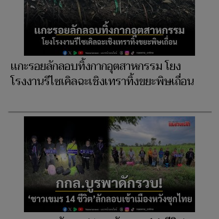
เเกะรอยลักลอบทิ้งกากอุตสาหกรรม โยง
โรงงานรีไซเคิลฉะเชิงเทราทิ้งขยะพิษเถื่อน