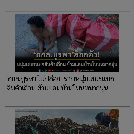
‘กกล.บูรพา’ไม่ปล่อย! รวบหนุ่มเขมรแบก
สินค้าเถื่อน ข้ามแดนบ้านโนนหมากมุ่น