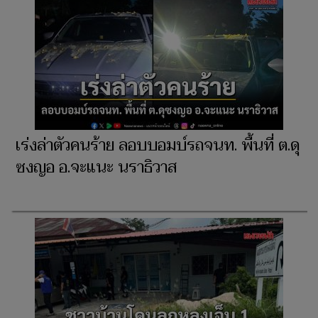
เร่งล่าตัวคนร้าย ลอบบอมบ์รถจนท. พื้นที่ ต.ดุ
ซงญอ อ.จะแนะ นราธิวาส