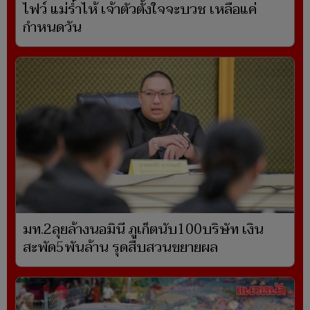
ไฟว์ แม่ร่ำไห้ เจ้าตัวตั้งใจจะบวช เหลือแค่
กำหนดวัน
มท.2ลุยล้างนอมินี ภูเก็ตนับ100บริษัท เงิน
สะพัด5พันล้าน รุดสืบสวนขยายผล