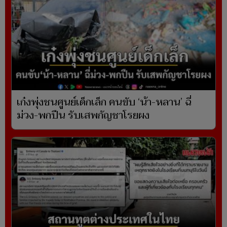
เก๋งพุ่งชนศูนย์เด็กเล็ก คนขับ ‘น้า-หลาน’ ฉี่
ม่วง-พกปืน รับเสพกัญชาโรยผง