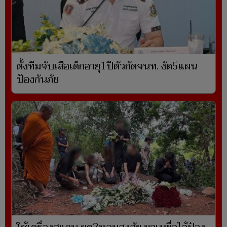
ตั้งทีมจับเสือเด็กอายุ1ปีตัวกัดจนท. งัด5แผน
ป้องกันภัย