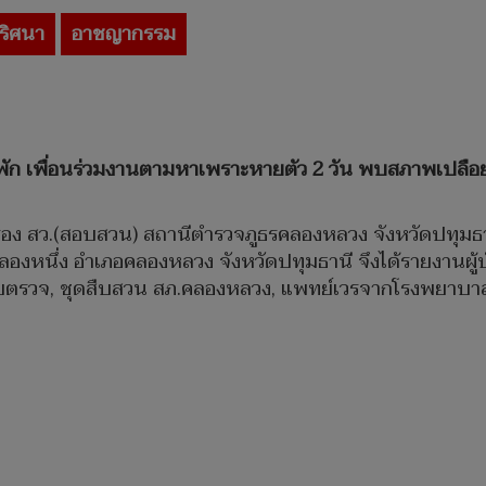
ปริศนา
อาชญากรรม
ัก เพื่อนร่วมงานตามหาเพราะหายตัว 2 วัน พบสภาพเปลือยก
ิมา รอง สว.(สอบสวน) สถานีตำรวจภูธรคลองหลวง จังหวัดปทุมธาน
ลองหนึ่ง อำเภอคลองหลวง จังหวัดปทุมธานี จึงได้รายงานผู
จสายตรวจ, ชุดสืบสวน สภ.คลองหลวง, แพทย์เวรจากโรงพยาบา