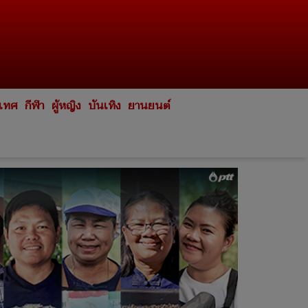
ะเทศ
กีฬา
ผู้หญิง
บันเทิง
ยานยนต์