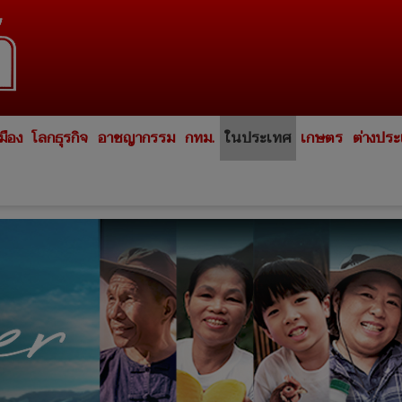
มือง
โลกธุรกิจ
อาชญากรรม
กทม.
ในประเทศ
เกษตร
ต่างปร