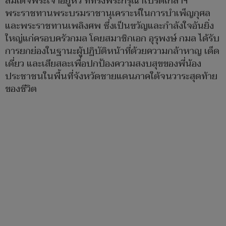
สมเด็จพระเจ้าอยู่หัว ที่ทรงพระกรุณาโปรดเกล้าฯ
พระราชทานพระบรมราชานุเคราะห์ในการบำเพ็ญกุศล
และพระราชทานเพลิงศพ ซึ่งเป็นขวัญและกำลังใจอันยิ่ง
ใหญ่แก่ครอบครัวกมล โดยสมาชิกเอก อุรุพงษ์ กมล ได้รับ
การยกย่องในฐานะผู้ปฏิบัติหน้าที่ด้วยความกล้าหาญ เด็ด
เดี่ยว และเสียสละเพื่อปกป้องความสงบสุขของพี่น้อง
ประชาชนในพื้นที่จังหวัดชายแดนภาคใต้จนวาระสุดท้าย
ของชีวิต