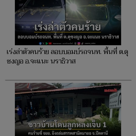
เร่งล่าตัวคนร้าย ลอบบอมบ์รถจนท. พื้นที่ ต.ดุ
ซงญอ อ.จะแนะ นราธิวาส