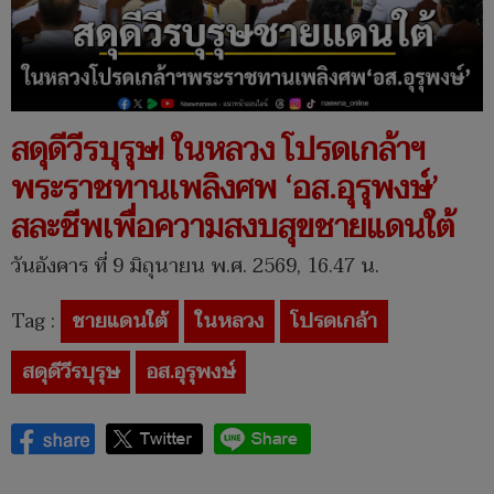
สดุดีวีรบุรุษ! ในหลวง โปรดเกล้าฯ
พระราชทานเพลิงศพ ‘อส.อุรุพงษ์’
สละชีพเพื่อความสงบสุขชายแดนใต้
วันอังคาร ที่ 9 มิถุนายน พ.ศ. 2569, 16.47 น.
Tag :
ชายแดนใต้
ในหลวง
โปรดเกล้า
สดุดีวีรบุรุษ
อส.อุรุพงษ์