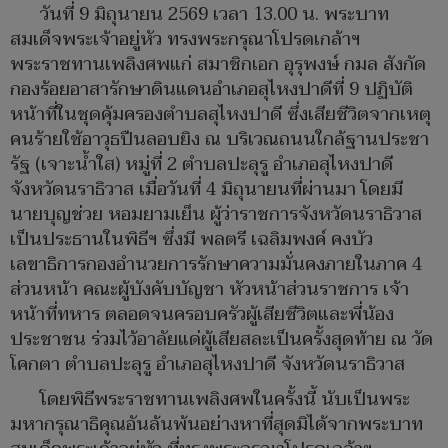
วันที่ 9 มิถุนายน 2569 เวลา 13.00 น. พระบาท
สมเด็จพระเจ้าอยู่หัว ทรงพระกรุณาโปรดเกล้าฯ
พระราชทานเพลิงศพแก่ สมาชิกเอก อุรุพงษ์ กมล สังกัด
กองร้อยอาสารักษาดินแดนอำเภอสุไหงปาดีที่ 9 ปฏิบัติ
หน้าที่ในชุดคุ้มครองตำบลสุไหงปาดี ซึ่งเสียชีวิตจากเหตุ
คนร้ายใช้อาวุธปืนลอบยิง ณ บริเวณถนนใกล้ฐานประชา
รัฐ (เจาะน้ำใส) หมู่ที่ 2 ตำบลปะลุรู อำเภอสุไหงปาดี
จังหวัดนราธิวาส เมื่อวันที่ 4 มิถุนายนที่ผ่านมา โดยมี
นายบุญช่วย หอมยามเย็น ผู้ว่าราชการจังหวัดนราธิวาส
เป็นประธานในพิธีฯ ซึ่งมี พลตรี เฉลิมพงค์ คงบัว
เลขาธิการกองอำนวยการรักษาความมั่นคงภายในภาค 4
ส่วนหน้า คณะผู้บังคับบัญชา หัวหน้าส่วนราชการ เจ้า
หน้าที่ทหาร ตลอดจนครอบครัวผู้เสียชีวิตและพี่น้อง
ประชาชน ร่วมไว้อาลัยแด่ผู้เสียสละเป็นครั้งสุดท้าย ณ วัด
โคกตา ตำบลปะลุรู อำเภอสุไหงปาดี จังหวัดนราธิวาส
โดยพิธีพระราชทานเพลิงศพในครั้งนี้ นับเป็นพระ
มหากรุณาธิคุณอันล้นพ้นอย่างหาที่สุดมิได้จากพระบาท