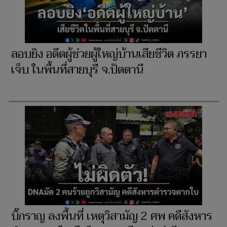
ลอบยิง อดีตผู้ช่วยผู้ใหญ่บ้านเสียชีวิต ภรรยา
เจ็บ ในพื้นที่สายบุรี จ.ปัตตานี
บิ๊กราญ ลงพื้นที่ เหตุวิสามัญ 2 ศพ คดีสังหาร