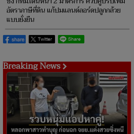
ชง กทม.เดินหน้า 2 มาตรการ ควบคู่ปรับเพิ่ม
อัตราภาษีที่ดิน แก้ปมแลนด์ลอร์ดปลูกกล้วย
แบบยั่งยืน
Breaking News