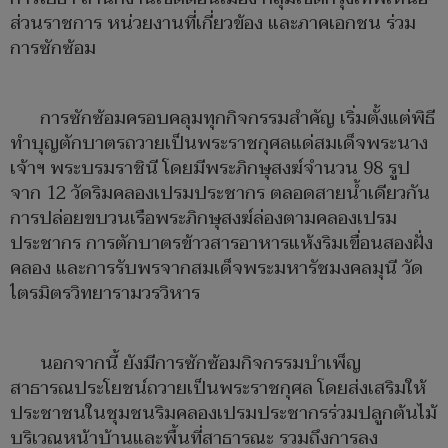
ส่วนราชการ หน่วยงานที่เกี่ยวข้อง และภาคเอกชน ร่วม
การซักซ้อม
การซักซ้อมครอบคลุมทุกกิจกรรมสำคัญ เริ่มตั้งแต่พิธี
ทำบุญตักบาตรถวายเป็นพระราชกุศลแด่สมเด็จพระนาง
เจ้าฯ พระบรมราชินี โดยมีพระภิกษุสงฆ์จำนวน 98 รูป
จาก 12 วัดริมคลองเปรมประชากร ตลอดสายน้ำเดียวกัน
การปล่อยขบวนเรือพระภิกษุสงฆ์ล่องตามคลองเปรม
ประชากร การตักบาตรข้าวสารอาหารแห้งริมเขื่อนสองฝั่ง
คลอง และการรับพรจากสมเด็จพระมหารัชมงคลมุนี วัด
ไตรมิตรวิทยารามวรวิหาร
นอกจากนี้ ยังมีการซักซ้อมกิจกรรมบำเพ็ญ
สาธารณประโยชน์ถวายเป็นพระราชกุศล โดยส่งเสริมให้
ประชาชนในชุมชนริมคลองเปรมประชากรร่วมปลูกต้นไม้
บริเวณหน้าบ้านและพื้นที่สาธารณะ รวมถึงการลง