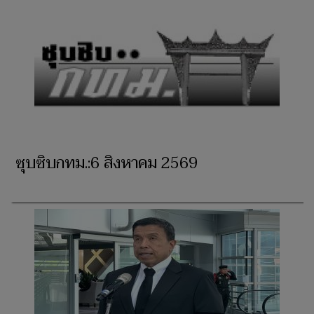
ซุบซิบกทม.:6 สิงหาคม 2569