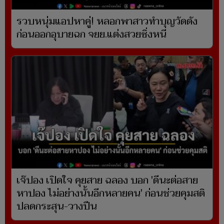
รวบหนุ่มแอปหาคู่! หลอกพาสาวทำบุญวัดดัง
ก่อนออกอุบายฉก จยย.แต่งสวยซิ่งหนี
เจ๊ปอง เปิดใจ คุยสาย ฉลอง บอก 'ดีนะต่อสาย
หาปอง ไม่อย่างนั้นอีกหลายคน' ก่อนช่วยคุมสติ
ปลดกระสุน-วางปืน