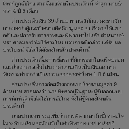
โจทก์ถูกฉ้อโกง ศาลจึงลงโทษในประเด็นนี้ จำคุก นายษิ
ทรา 4 ปี 6 เดือน
ส่วนประเด็นเงิน 39 ล้านบาท กรณีนักแสดงชาวจีน
ศาลมองว่าผู้กระทำความผิดคือ นุ และ สา ซึ่งศาลได้แยก
คดี และมีการรับสารภาพและพิพากษาไปแล้ว ส่วนนายษิ
ทรา ศาลมองว่าไม่ได้ร่วมในขบวนการดังกล่าว แค่รับผล
ประโยชน์ จึงไม่ได้สั่งลงโทษในประเด็นนี้
ส่วนประเด็นเรื่องการซื้อรถ ที่มีการออกใบเสร็จปลอม
และนําเอกสารเท็จไปบวกค่าส่วนเกินเป็นเงินสด ศาล
พิเคราะห์บอกว่าเป็นการหลอกลวงจำโทษ 1 ปี 6 เดือน
ส่วนประเด็นการก่อสร้างออกแบบโรงแรมมูลค่า 9
ล้านบาท ศาลมองว่า นายษิทราอยู่ในฐานะผู้รับออกแบบ
การหักหัวคิวจึงไม่ใช่การฉ้อโกง จึงไม่รู้จักลงโทษใน
ประเด็นนี้
นายปานเทพ ระบุเพิ่มว่า การพิพากษาวันนี้เราพอใจ
ในระดับหนึ่ง และน้อมรับในคำพิพากษา อย่างน้อยก็