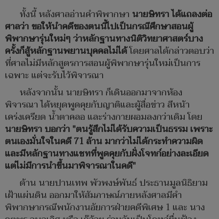
ทั้งนี้ หลังศาลอ่านคำพิพากษา
นายษิทรา ได้แถลงต่อ
ศาลว่า ขอให้นำคดีของตนนี้ไปเป็นกรณีศึกษาสอนผู้
พิพากษารุ่นใหม่ๆ ว่าหลักฐานทางนิติวิทยาศาสตร์บาง
ครั้งก็สู้หลักฐานพยานบุคคลไม่ได้
โดยศาลได้กล่าวตอบว่า
ที่ศาลไม่มีหลักสูตรการสอนผู้พิพากษารุ่นใหม่เป็นการ
เฉพาะ แต่จะรับไว้พิจารณา
หลังจากนั้น นายษิทรา ก็เดินออกมาจากห้อง
พิจารณา ได้หยุดพูดคุยกับญาติและผู้สื่อข่าว สีหน้า
เคร่งเครียด น้ำตาคลอ และร่างกายผอมลงกว่าเดิม โดย
นายษิทรา บอกว่า "ตนรู้สึกไม่ได้รับความเป็นธรรม เพราะ
ตนเองมั่นใจในคดี 71 ล้าน มากว่าไม่ได้กระทำความผิด
และมีหลักฐานทางแชทที่พูดคุยกับฝั่งโจทก์อย่างละเอียด
แต่ไม่มีการนำขึ้นมาพิจารณาในคดี"
ด้าน นายปานเทพ พัวพงษ์พันธ์ ประธานมูลนิธิยาม
เฝ้าแผ่นดิน ออกมาให้สัมภาษณ์ภายหลังศาลมีคำ
พิพากษากรณีพนักงานอัยการฝ่ายคดีพิเศษ 1 และ นาง