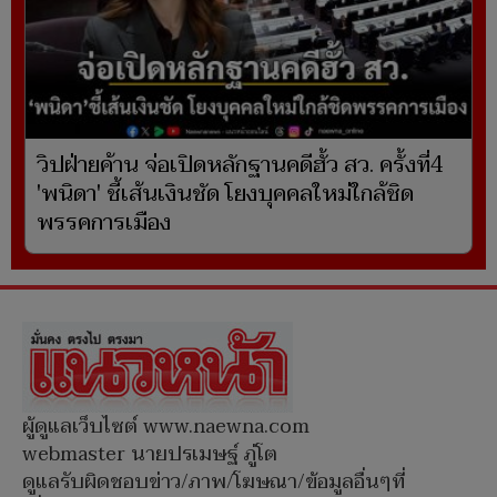
วิปฝ่ายค้าน จ่อเปิดหลักฐานคดีฮั้ว สว. ครั้งที่4
'พนิดา' ชี้เส้นเงินชัด โยงบุคคลใหม่ใกล้ชิด
พรรคการเมือง
ผู้ดูแลเว็บไซต์ www.naewna.com
webmaster นายปรเมษฐ์ ภู่โต
ดูแลรับผิดชอบข่าว/ภาพ/โฆษณา/ข้อมูลอื่นๆที่