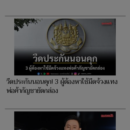
วืดประกันนอนคุก! 3 ผู้ต้องหาใช้มีดจ้วงแทง
พ่อค้ากัญชายัดกล่อง