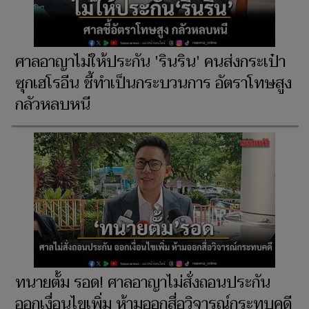
ศาลอาญาไม่ให้ประกัน 'รินริน' คนส่งกระเป๋า
ซุกเฮโรอีน ชี้ทำเป็นกระบวนการ อัตราโทษสูง
กลัวหลบหนี
ทนายตั้ม รอด! ศาลอาญาไม่สั่งถอนประกัน
ออกเงื่อนไขเพิ่ม ห้ามออกสื่อวิจารณ์กระทบคดี