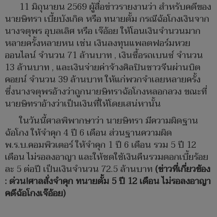
11 มิถุนายน 2569 ผู้สื่อข่าวรายงานว่า สำหรับคดีของ
นายษิทรา เบี้ยบังเกิด หรือ ทนายตั้ม กรณีฉ้อโกงเงินจาก
นางจตุพร อุบลเลิศ หรือ เจ๊อ้อย ให้โอนเงินจำนวนมาก
หลายครั้งหลายหน เช่น เงินลงทุนแพลตฟอร์มหวย
ออนไลน์ จำนวน 71 ล้านบาท , เงินซื้อรถเบนซ์ จำนวน
13 ล้านบาท , และเงินจ่ายค่าจ้างศิลปินชาวจีนผ่านบิต
คอยน์ จำนวน 39 ล้านบาท ให้แก่พวกจำเลยหลายครั้ง
ซึ่งนางจตุพรอ้างว่าถูกนายษิทราฉ้อโกงหลอกลวง ขณะที่
นายษิทราอ้างว่าเป็นเงินที่ให้โดยเสน่หานั้น
ในวันนี้ศาลพิพากษาว่า นายษิทรา มีความผิดฐาน
ฉ้อโกง ให้จำคุก 4 ปี 6 เดือน ส่วนฐานความผิด
พ.ร.บ.คอมพิวเตอร์ ให้จำคุก 1 ปี 6 เดือน รวม 5 ปี 12
เดือน ไม่รอลงอาญา และให้ชดใช้เงินคืนรวมดอกเบี้ยร้อย
ละ 5 ต่อปี เป็นเงินจำนวน 72.5 ล้านบาท
(ข่าวที่เกี่ยวข้อง
: ด่วน!ศาลสั่งจำคุก ทนายตั้ม 5 ปี 12 เดือน ไม่รอลงอาญา
คดีฉ้อโกงเจ๊อ้อย)