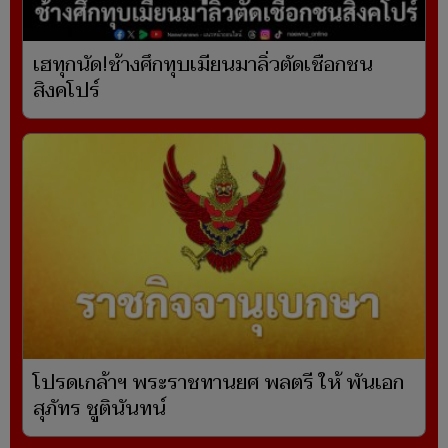
เฮทุกนัด!ช้างศึกทุบเมียนมาลิ่วตัดเชือกชน
สิงคโปร์
โปรดเกล้าฯ พระราชทานยศ พลตรี ให้ พันเอก
สุภัทร ชูตินันทน์