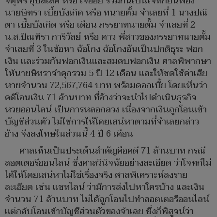
จตุพร อุบลเลิศ หรือ เจ๊อ้อย ร่วมกันเป็นโจทก์ยื่นฟ้อง
นายษิทรา เบี้ยบังเกิด หรือ ทนายตั้ม จำเลยที่ 1 นางปณิ
ตา เบี้ยบังเกิด หรือ เดือน ภรรยาทนายตั้ม จำเลยที่ 2
น.ส.ปิณฑิรา การิวัลย์ หรือ ดาว พี่สาวของภรรยาทนายตั้ม
จำเลยที่ 3 ในข้อหา ฉ้อโกง ฉ้อโกงอันเป็นปกติธุระ ฟอก
เงิน และร่วมกันฟอกเงินและสมคบฟอกเงิน ศาลพิพากษา
ให้นายษิทราจำคุกรวม 5 ปี 12 เดือน และให้ชดใช้ค่าเสีย
หายจำนวน 72,567,764 บาท พร้อมดอกเบี้ย โดยเห็นว่า
คดีโอนเงิน 71 ล้านบาท ที่อ้างว่าจะนำไปดำเนินธุรกิจ
หวยออนไลน์ เป็นการหลอกลวง เนื่องจากเงินถูกโอนเข้า
บัญชีส่วนตัว ไม่ใช่การให้โดยเสน่หาตามที่จำเลยกล่าว
อ้าง จึงลงโทษในส่วนนี้ 4 ปี 6 เดือน
ศาลเห็นเป็นประเด็นสำคัญคือคดี 71 ล้านบาท กรณี
ลอตเตอรีออนไลน์ ซึ่งศาลวินิจฉัยอย่างละเอียด ว่าโจทก์ไม่
ได้ให้โดยเสน่หาไม่ใช่เรื่องจริง ศาลพิเคราะห์ลงราย
ละเอียด เช่น แชทไลน์ ว่ามีการส่งไปหาใครบ้าง และเงิน
จำนวน 71 ล้านบาท ไม่ได้ถูกโอนไปทำลอตเตอรีออนไลน์
แต่กลับโอนเข้าบัญชีส่วนตัวของจำเลย ซึ่งก็พิสูจน์ว่า