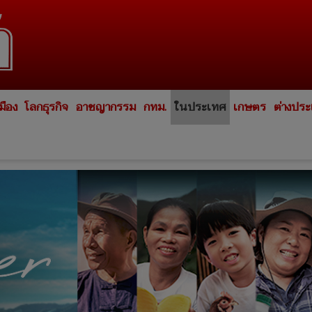
มือง
โลกธุรกิจ
อาชญากรรม
กทม.
ในประเทศ
เกษตร
ต่างปร