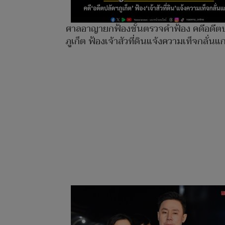
ศาลอาญายกฟ้องชั้นตรวจคำฟ้อง คดีอดีต
ภูเก็ต ฟ้องเจ้าสัวที่ดินแจ้งความเท็จกลั่นแก