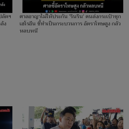
ปลัดฯ
ศาลอาญาไม่ให้ประกัน 'รินริน' คนส่งกระเป๋าซุก
ล้ง
เฮโรอีน ชี้ทำเป็นกระบวนการ อัตราโทษสูง กลัว
หลบหนี