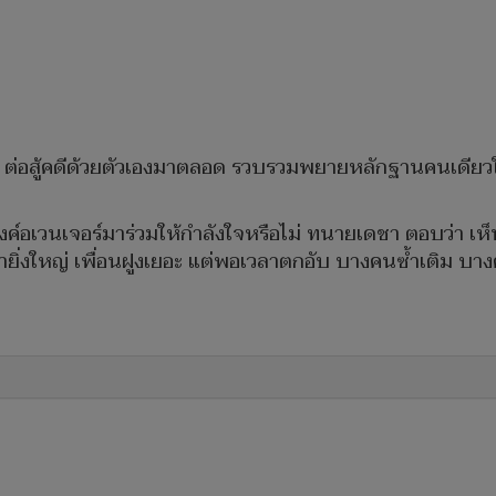
 ต่อสู้คดีด้วยตัวเองมาตลอด รวบรวมพยายหลักฐานคนเดียวในการ
๊งค์อเวนเจอร์มาร่วมให้กำลังใจหรือไม่ ทนายเดชา ตอบว่า เห็
าเรายิ่งใหญ่ เพื่อนฝูงเยอะ แต่พอเวลาตกอับ บางคนซ้ำเติม บา