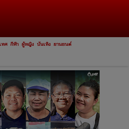
ะเทศ
กีฬา
ผู้หญิง
บันเทิง
ยานยนต์