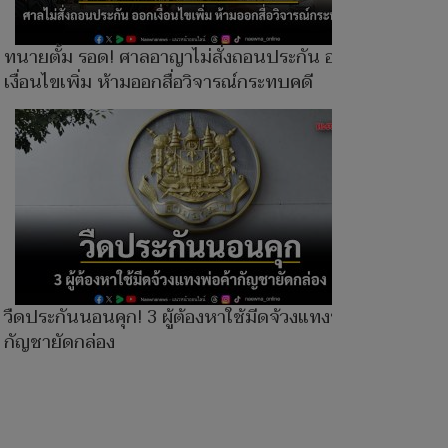
ทนายตั้ม รอด! ศาลอาญาไม่สั่งถอนประกัน ออก
เงื่อนไขเพิ่ม ห้ามออกสื่อวิจารณ์กระทบคดี
วืดประกันนอนคุก! 3 ผู้ต้องหาใช้มีดจ้วงแทงพ่อค้า
กัญชายัดกล่อง