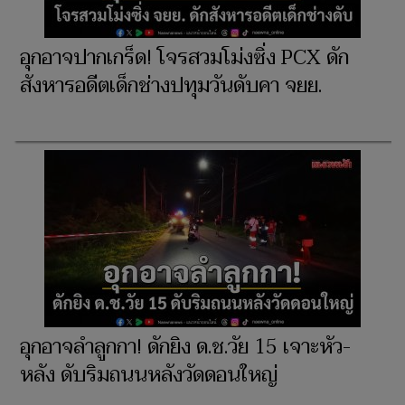
อุกอาจปากเกร็ด! โจรสวมโม่งซิ่ง PCX ดัก
สังหารอดีตเด็กช่างปทุมวันดับคา จยย.
อุกอาจลำลูกกา! ดักยิง ด.ช.วัย 15 เจาะหัว-
หลัง ดับริมถนนหลังวัดดอนใหญ่