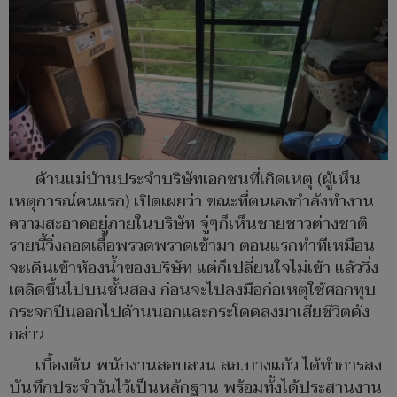
ด้านแม่บ้านประจำบริษัทเอกชนที่เกิดเหตุ (ผู้เห็น
เหตุการณ์คนแรก) เปิดเผยว่า ขณะที่ตนเองกำลังทำงาน
ความสะอาดอยู่ภายในบริษัท จู่ๆก็เห็นชายชาวต่างชาติ
รายนี้วิ่งถอดเสื้อพรวดพราดเข้ามา ตอนแรกทำทีเหมือน
จะเดินเข้าห้องน้ำของบริษัท แต่ก็เปลี่ยนใจไม่เข้า แล้ววิ่ง
เตลิดขึ้นไปบนชั้นสอง ก่อนจะไปลงมือก่อเหตุใช้ศอกทุบ
กระจกปีนออกไปด้านนอกและกระโดดลงมาเสียชีวิตดัง
กล่าว
เบื้องต้น พนักงานสอบสวน สภ.บางแก้ว ได้ทำการลง
บันทึกประจำวันไว้เป็นหลักฐาน พร้อมทั้งได้ประสานงาน