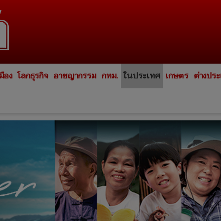
มือง
โลกธุรกิจ
อาชญากรรม
กทม.
ในประเทศ
เกษตร
ต่างปร