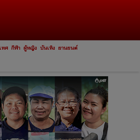
ะเทศ
กีฬา
ผู้หญิง
บันเทิง
ยานยนต์