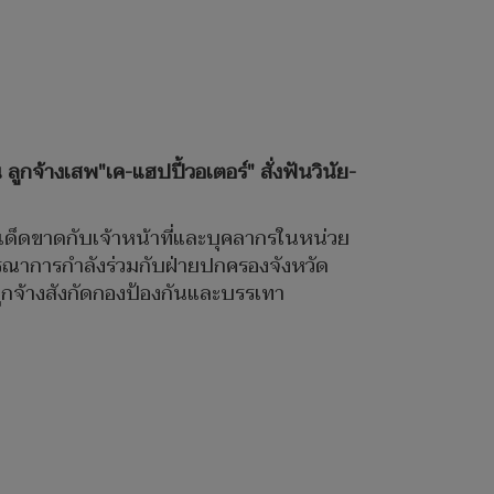
ูกจ้างเสพ"เค-แฮปปี้วอเตอร์" สั่งฟันวินัย-
นเด็ดขาดกับเจ้าหน้าที่และบุคลากรในหน่วย
บูรณาการกำลังร่วมกับฝ่ายปกครองจังหวัด
ลูกจ้างสังกัดกองป้องกันและบรรเทา