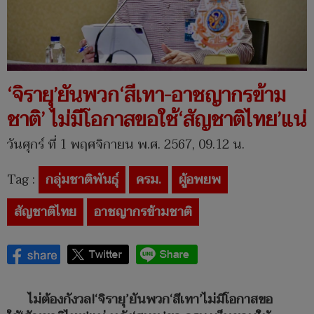
‘จิรายุ’ยันพวก‘สีเทา-อาชญากรข้าม
ชาติ’ ไม่มีโอกาสขอใช้‘สัญชาติไทย’แน่
วันศุกร์ ที่ 1 พฤศจิกายน พ.ศ. 2567, 09.12 น.
Tag :
กลุ่มชาติพันธุ์
ครม.
ผู้อพยพ
สัญชาติไทย
อาชญากรข้ามชาติ
ไม่ต้องกังวล!‘จิรายุ’ยันพวก‘สีเทา’ไม่มีโอกาสขอ