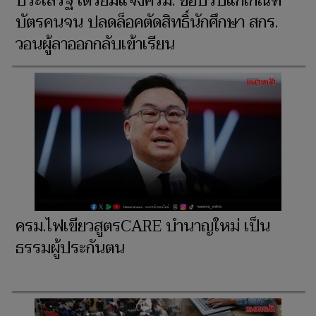
ประเสริฐ เตรียมแจงครม. ขอปรับแก้เกณฑ์
บัตรคนจน ปลดล็อคตัดสิทธิ์นักศึกษา สกร.
วอนผู้ลาออกกลับเข้าเรียน
ครม.ไฟเขียวสูตรCARE บํานาญใหม่ เป็น
ธรรมผู้ประกันตน