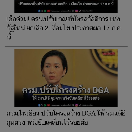
เช็กด่วน! ครม.ปรับเกณฑ์บัตรสวัสดิการแห่ง
รัฐใหม่ ยกเลิก 2 เงื่อนไข ประกาศผล 17 ก.ค.
นี้
ครม.ไฟเขียว ปรับโครงสร้าง DGA ให้ รมว.ดีอี
คุมตรง หวังขับเคลื่อนไร้รอยต่อ