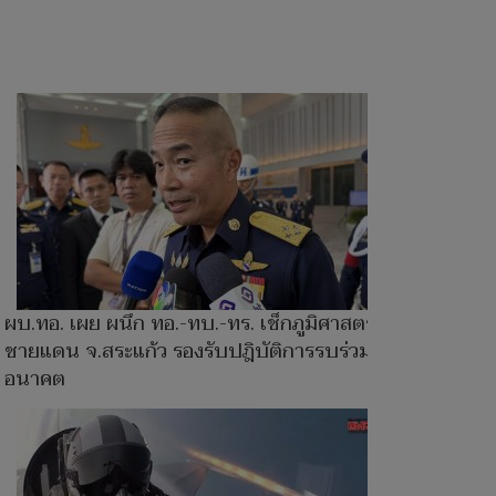
ผบ.ทอ. เผย ผนึก ทอ.-ทบ.-ทร. เช็กภูมิศาสตร์
ชายแดน จ.สระแก้ว รองรับปฎิบัติการรบร่วมใน
อนาคต