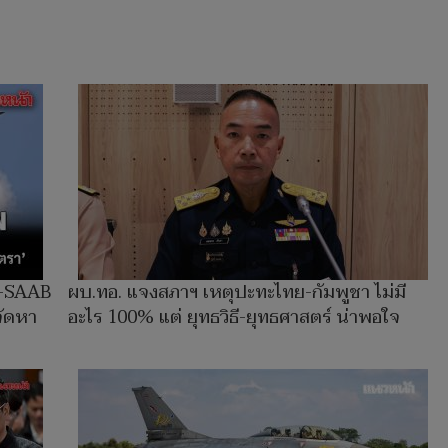
n–SAAB
ผบ.ทอ. แจงสภาฯ เหตุปะทะไทย-กัมพูชา ไม่มี
จัดหา
อะไร 100% แต่ ยุทธวิธี-ยุทธศาสตร์ น่าพอใจ