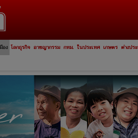
มือง
โลกธุรกิจ
อาชญากรรม
กทม.
ในประเทศ
เกษตร
ต่างปร