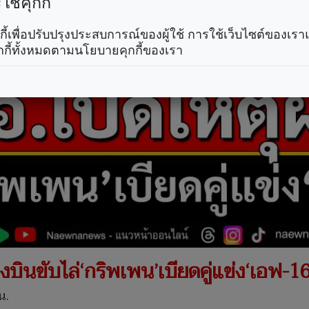
ช้คุกกี้
คุกกี้เพื่อปรับปรุงประสบการณ์ของผู้ใช้ การใช้เว็บไซต์ของเ
กกี้ทั้งหมดตามนโยบายคุกกี้ของเรา
องบินขับไล่‘กริพเพน’เบียดคู่แข่ง‘เอฟ-16
น.