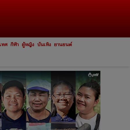
ะเทศ
กีฬา
ผู้หญิง
บันเทิง
ยานยนต์