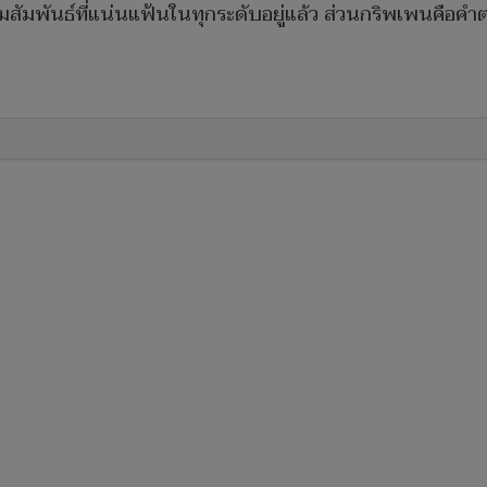
ามสัมพันธ์ที่แน่นแฟ้นในทุกระดับอยู่แล้ว ส่วนกริพเพนคือคำ