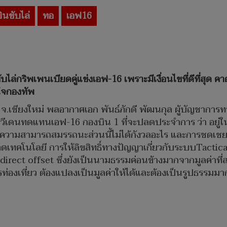
บินขับไล่
ทอ
เอฟ16
ขับไล่กริพเพนเบียดคู่แข่งเอฟ-16 เพราะมีเงื่อนไขที่ดีที่สุ
าใจกองทัพ
41 จ.เชียงใหม่ พลอากาศเอก พันธ์ภักดี พัฒนกุล ผู้บัญชากา
งสวีเดนทดแทนเอฟ-16 กองบิน 1 ที่จะปลดประจำการ ว่า อยู่ใน
ีดความสามารถสมรรถนะส่วนนี้ไม่ได้กังวลอะไร และการชดเชยท
อดเทคโนโลยี การให้ลิขสิทธิ์ทางปัญญาเกี่ยวกับระบบTactic
ndirect offset ซึ่งยังเป็นนามธรรมค่อนข้างมากจากมูลค่า
รท่องเที่ยว ต้องแปลงเป็นมูลค่าให้ได้และต้องเป็นรูปธรรมมาก