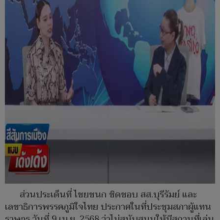
ส่วนประเด็นที่ ไชยชนก ชิดชอบ สส.บุรีรัมย์ และ
เลขาธิการพรรคภูมิใจไทย ประกาศในที่ประชุมสภาผู้แทน
ราษฎร วันที่ 9 เม.ย. 2568 ว่าไม่สนับสนุนให้มีสถานที่เล่น