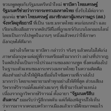
ชวนพูดคุยกับรัฐมนตรีหน้าใหม่
ซาบีดา ไทยเศรษฐ์
รัฐมนตรีช่วยว่าการกระทรวงมหาดไทย
ซึ่งรับไม้ต่อจาก
คุณพ่อ
ชาดา ไทยเศรษฐ์ สมาชิกสภาผู้แทนราษฎร (สส.)
จังหวัดอุทัยธานี
ที่เป็น รมช.มหาดไทย คนก่อนหน้า และ
เรียกเสียงฮือฮาจากคลิปวีดีโอที่ถูกแชร์กันบนโลกออนไลน์
โดยเป็นการไปพูดในงานๆ หนึ่งแล้วพบว่าใช้ภาษา
อังกฤษได้ดีมาก
อย่างไรก็ตาม ซาบีดา กล่าวว่า จริงๆ แล้วตนไม่ได้เก่ง
ภาษาอังกฤษ แต่อยู่ที่การเตรียมตัวมากกว่า อย่างที่ปรากฏ
ในคลิปนั้นเป็นการไปร่วมงานของสถานทูต ซึ่งตนต้องไป
ในฐานะตัวแทนของกระทรวงมหาดไทย ในความคิดคือ
ต้องทำอย่างไรให้ผู้ฟังเชื่อมั่นใจข้อความที่เราส่งไป
มากกว่า โดยจะพยายามทำทุกอย่างให้ดีที่สุด ส่วนเสียง
วิพากษ์วิจารณ์ตั้งแต่ช่วงแรกๆ ที่เข้ามารับตำแหน่ง
เนื่องจากถูกวิพากษ์วิจารณ์ ตั้งฉายา
“รัฐมนตรีสืบ
สันดาน”
ยอมรับว่ารู้สึกกดดัน แต่ก็ต้องพิสูจน์ให้เห็น
ว่าการมาจากครอบครัวการเมืองแล้วเรามีศักยภาพอะไร