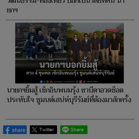
วัฒนธรรม-ท่องเที่ยว บอกเป็นวิสัยทัศน์ นา
ยกฯ
นายกฯยิ้มสู้ เช็กอินพนมรุ้ง ซาบีดาอวดช็อต
ประทับใจ ชูมนต์เสน่ห์บุรีรัมย์ที่ต้องมาสักครั้ง