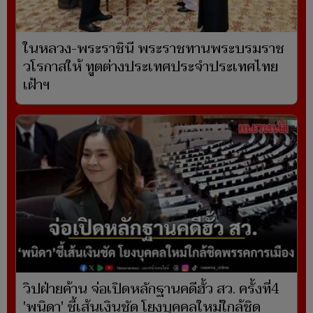
ในหลวง-พระราชินี พระราชทานพระบรมราช
วโรกาสให้ ทูตต่างประเทศประจำประเทศไทย
เฝ้าฯ
วิปฝ่ายค้าน จ่อเปิดหลักฐานคดีฮั้ว สว. ครั้งที่4
'พนิดา' ชี้เส้นเงินชัด โยงบุคคลใหม่ใกล้ชิด