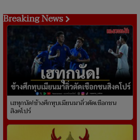
Breaking News
เฮทุกนัด!ช้างศึกทุบเมียนมาลิ่วตัดเชือกชน
สิงคโปร์