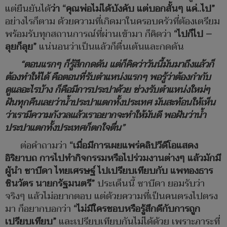
แต่ยืนยันได้
ว่า
“คุณพ่อไม่ได้บังคับ แต่บอกสั้นๆ แค่..ไป”
อย่างไรก็ตาม ด้วยความที่เกิดมาในครอบครัวที่ต้องเตรียม
พร้อมรับทุกสถานการณ์ที่ผ่านเข้ามา ก็คิดว่า
“ไปก็ไป –
ลุยก็ลุย”
แน่นอนว่าเป็นแล้วก็ตื่นเต้นและกดดัน
“ตอนแรกๆ ก็รู้สึกกดดัน แต่ก็คิดว่าวันนี้มันมาถึงแล้วก็
ต้องทำให้ได้ คือตอนที่รับตำแหน่งแรกๆ พอรู้ว่าต้องกำกับ
ดูแลอะไรบ้าง ก็คือมีการประปาด้วย ช่วงรับตำแหน่งใหม่ๆ
ฝันทุกคืนเลยว่าน้ำประปาแตกทั้งประเทศ มันสะท้อนให้เห็น
ว่าเรามีความกังวลแล้วเราอยากจะทำให้มันดี พอฝันว่าน้ำ
ประปาแตกทั้งประเทศก็ตกใจตื่น”
ต่อคำถามว่า
“เมื่อมีการเผยแพร่คลิปวีดีโอแสดง
อิริยาบถ การไปทำกิจกรรมหรือไปร่วมงานต่างๆ แล้วมักมี
ผู้นำ ซาบีดา ไทยเศรษฐ์ ไปเปรียบเทียบกับ แพทองธาร
ชินวัตร นายกรัฐมนตรี”
ประเด็นนี้ ซาบีดา ยอมรับว่า
จริงๆ แล้วไม่อยากตอบ แต่ด้วยความที่เป็นคนตรงไปตรง
มา ก็อยากบอกว่า
“ไม่มีใครชอบหรือรู้สึกดีกับการถูก
เปรียบเทียบ”
และเปรียบเทียบกันไม่ได้ด้วย เพราะภาระที่