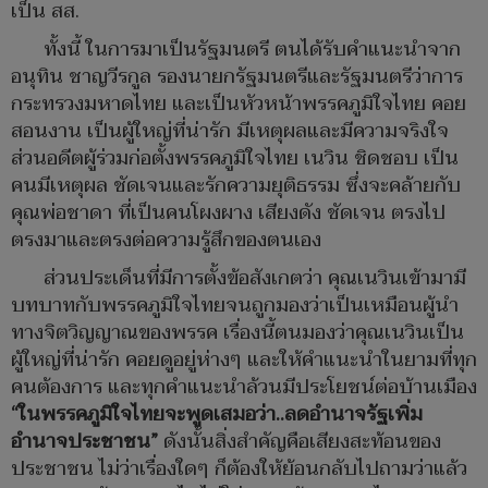
เป็น สส.
ทั้งนี้ ในการมาเป็นรัฐมนตรี ตนได้รับคำแนะนำจาก
อนุทิน ชาญวีรกูล รองนายกรัฐมนตรีและรัฐมนตรีว่าการ
กระทรวงมหาดไทย และเป็นหัวหน้าพรรคภูมิใจไทย คอย
สอนงาน เป็นผู้ใหญ่ที่น่ารัก มีเหตุผลและมีความจริงใจ
ส่วนอดีตผู้ร่วมก่อตั้งพรรคภูมิใจไทย เนวิน ชิดชอบ เป็น
คนมีเหตุผล ชัดเจนและรักความยุติธรรม ซึ่งจะคล้ายกับ
คุณพ่อชาดา ที่เป็นคนโผงผาง เสียงดัง ชัดเจน ตรงไป
ตรงมาและตรงต่อความรู้สึกของตนเอง
ส่วนประเด็นที่มีการตั้งข้อสังเกตว่า คุณเนวินเข้ามามี
บทบาทกับพรรคภูมิใจไทยจนถูกมองว่าเป็นเหมือนผู้นำ
ทางจิตวิญญาณของพรรค เรื่องนี้ตนมองว่าคุณเนวินเป็น
ผู้ใหญ่ที่น่ารัก คอยดูอยู่ห่างๆ และให้คำแนะนำในยามที่ทุก
คนต้องการ และทุกคำแนะนำล้วนมีประโยชน์ต่อบ้านเมือง
“ในพรรคภูมิใจไทยจะพูดเสมอว่า..ลดอำนาจรัฐเพิ่ม
อำนาจประชาชน”
ดังนั้นสิ่งสำคัญคือเสียงสะท้อนของ
ประชาชน ไม่ว่าเรื่องใดๆ ก็ต้องให้ย้อนกลับไปถามว่าแล้ว