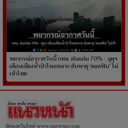
พยากรณ์อากาศวันนี้ กทม. ฝนถล่ม 70% - อุตุฯ
เตือนเสี่ยงน้ำป่าไหลหลาก ยันพายุ 'ดอลฟิน' ไม่
เข้าไทย
ผู้ดูแลเว็บไซต์ www.naewna.com