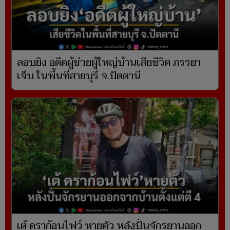
ลอบยิง อดีตผู้ช่วยผู้ใหญ่บ้านเสียชีวิต ภรรยา
เจ็บ ในพื้นที่สายบุรี จ.ปัตตานี
เต้ ดราก้อนไฟว์ หายตัว หลังปั่นจักรยานออก