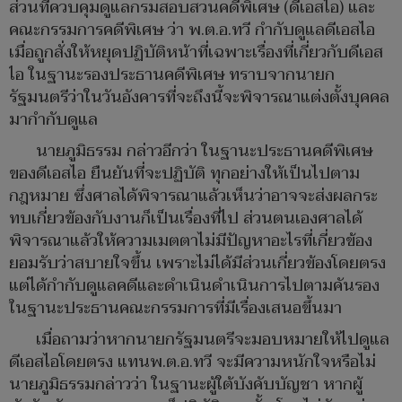
ส่วนที่ควบคุมดูแลกรมสอบสวนคดีพิเศษ (ดีเอสไอ) และ
คณะกรรมการคดีพิเศษ ว่า พ.ต.อ.ทวี กำกับดูแลดีเอสไอ
เมื่อถูกสั่งให้หยุดปฏิบัติหน้าที่เฉพาะเรื่องที่เกี่ยวกับดีเอส
ไอ ในฐานะรองประธานคดีพิเศษ ทราบจากนายก
รัฐมนตรีว่าในวันอังคารที่จะถึงนี้จะพิจารณาแต่งตั้งบุคคล
มากำกับดูแล
นายภูมิธรรม กล่าวอีกว่า ในฐานะประธานคดีพิเศษ
ของดีเอสไอ ยืนยันที่จะปฏิบัติ ทุกอย่างให้เป็นไปตาม
กฎหมาย ซึ่งศาลได้พิจารณาแล้วเห็นว่าอาจจะส่งผลกระ
ทบเกี่ยวข้องกับงานก็เป็นเรื่องที่ไป ส่วนตนเองศาลได้
พิจารณาแล้วให้ความเมตตาไม่มีปัญหาอะไรที่เกี่ยวข้อง
ยอมรับว่าสบายใจขึ้น เพราะไม่ได้มีส่วนเกี่ยวข้องโดยตรง
แต่ได้กำกับดูแลคดีและดำเนินดำเนินการไปตามคันรอง
ในฐานะประธานคณะกรรมการที่มีเรื่องเสนอขึ้นมา
เมื่อถามว่าหากนายกรัฐมนตรีจะมอบหมายให้ไปดูแล
ดีเอสไอโดยตรง แทนพ.ต.อ.ทวี จะมีความหนักใจหรือไม่
นายภูมิธรรมกล่าวว่า ในฐานะผู้ใต้บังคับบัญชา หากผู้