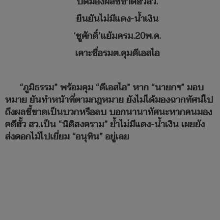
ปัดมองผลชี้ขาดฮั้วสว.
ยืนยันไม่มีแดง-น้ำเงิน
‘ชูศักดิ์’แย้มครม.20พ.ค.
เคาะชื่อรมต.คุมดีเอสไอ
“ภูมิธรรม” พร้อมคุม “ดีเอสไอ” หาก “นายกฯ” มอบ
หมาย ยันทำหน้าที่ตามกฎหมาย ยังไม่ได้มองฉากทัศน์ไป
ถึงผลชี้ขาดเป็นบวกหรือลบ บอกนานาทัศนะหากคนมอง
คดีฮั้ว สว.เป็น “นิติสงคราม” ย้ำไม่มีแดง-น้ำเงิน เผยยัง
ส่งดอกไม้ไปเยี่ยม “อนุทิน” อยู่เลย