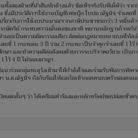
้งสองฝ่ายที่นำสืบหักล้างแล้ว ข้อเท็จจริงรับฟังได้ว่า 
ึ่งมีประวัติการใช้งานบัญชีเฟซบุ๊ก ใบปอ ณัฐนิจ จำเลยที่ 1 แ
เกี่ยวกับการใช้งบประมาณจากภาษีประชาชนกว่า 3 หมื่นล้า
หากษัตริย์ กระทบความมั่นคงของชาติ พยานหลักฐานโจทก์นำส
ะทำของจำเลยเป็นความผิดกรรมเดียว ผิดต่อกฎหมายหลายบท
่ 1 กระทงละ 3 ปี รวม 2 กระทง เป็นจำคุกจำเลยที่ 1 ไว้ 6 
กศึกษา และทำความดีต่อสังคมด้วยการจะบริจาคอวัยวะ เป็นก
 1 ไว้ 4 ปี ไม่รอลงอาญา
ี้มีแนวร่วมกลุ่มทะลุวังเข้ามาให้กำลังใจและร่วมรับฟังการ
 น.ส.ณัฐนิจ ถึงกับร้องไห้และโผเข้ากอดครอบครัวของตนเอง
เผยสั้นๆ ว่า ได้เตรียมคำร้องและหลักทรัพย์ขอปล่อยชั่วคราว