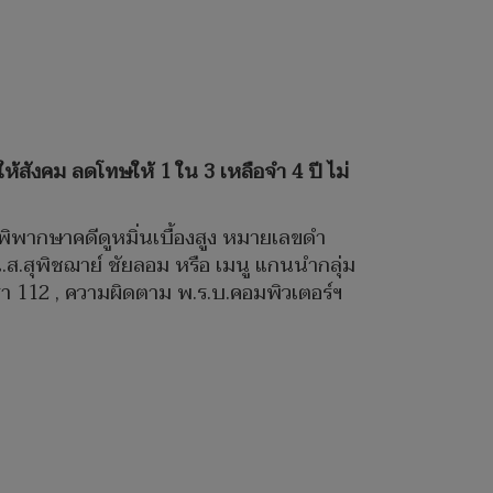
ห้สังคม ลดโทษให้ 1 ใน 3 เหลือจำ 4 ปี ไม่
ำพิพากษาคดีดูหมิ่นเบื้องสูง หมายเลขดำ
.ส.สุพิชฌาย์ ชัยลอม หรือ เมนู แกนนำกลุ่ม
า 112 , ความผิดตาม พ.ร.บ.คอมพิวเตอร์ฯ