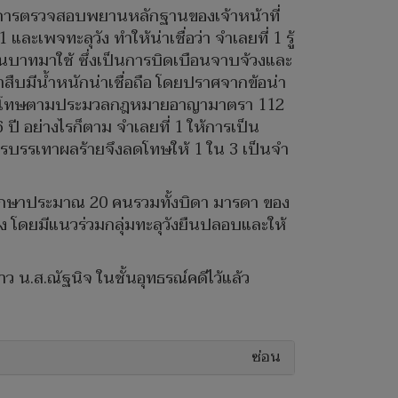
จากการตรวจสอบพยานหลักฐานของเจ้าหน้าที่
ละเพจทะลุวัง ทำให้น่าเชื่อว่า จำเลยที่ 1 รู้
นบาทมาใช้ ซึ่งเป็นการบิดเบือนจาบจ้วงและ
ืบมีน้ำหนักน่าเชื่อถือ โดยปราศจากข้อน่า
ให้ลงโทษตามประมวลกฎหมายอาญามาตรา 112
ปี อย่างไรก็ตาม จำเลยที่ 1 ให้การเป็น
ารบรรเทาผลร้ายจึงลดโทษให้ 1 ใน 3 เป็นจำ
พิพากษาประมาณ 20 คนรวมทั้งบิดา มารดา ของ
 โดยมีแนวร่วมกลุ่มทะลุวังยืนปลอบและให้
 น.ส.ณัฐนิจ ในชั้นอุทธรณ์คดีไว้แล้ว
ซ่อน