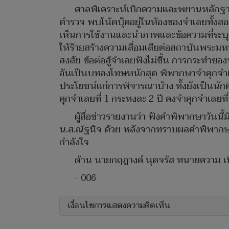
ศาลพิเคราะห์เบิกความและพยานหลักฐานทั
ตำรวจ พบโน้ตบุ๊คอยู่ในห้องของจำเลยทั้งสอง ซ
เห็นการใช้งานและนำภาพและข้อความที่ระบุ
ให้ร้ายสร้างความเสื่อมเสียต่อสถาบันพระม
สงสัย ข้อต่อสู้จำเลยฟังไม่ขึ้น การกร
อันเป็นบทลงโทษหนักสุด พิพากษาจำคุกจำเลยที
ประโยชน์แก่การพิจารณาบ้าง ทั้งยังเป็นนั
คุกจำเลยที่ 1 กระทงละ 2 ปี คงจำคุกจำเลยที่
ผู้สื่อข่าวรายงานว่า ฟังคำพิพากษาวันน
น.ส.ณัฐนิจ ด้วย หลังจากทราบผลคำพิพากษา
กำลังใจ
ด้าน นายกฤฎางค์ นุตจรัส ทนายความ เปิด
- 006
เงื่อนไขการแสดงความคิดเห็น