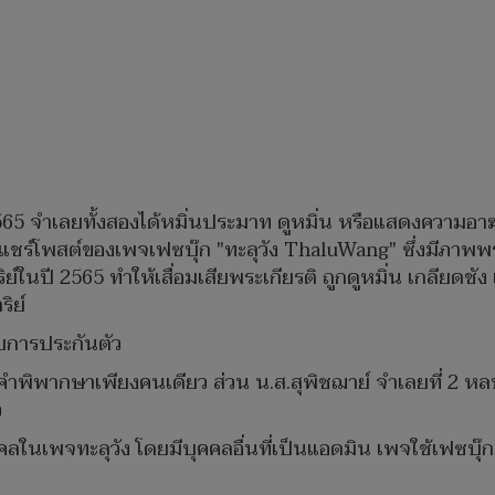
ม 2565 จำเลยทั้งสองได้หมิ่นประมาท ดูหมิ่น หรือแสดงความ
การแชร์โพสต์ของเพจเฟซบุ๊ก "ทะลุวัง ThaluWang" ซึ่งมี
นปี 2565 ทําให้เสื่อมเสียพระเกียรติ ถูกดูหมิ่น เกลียดชั
ิย์
ับการประกันตัว
ังคำพิพากษาเพียงคนเดียว ส่วน น.ส.สุพิชฌาย์ จำเลยที่ 2 
ว
ช่บุคคลในเพจทะลุวัง โดยมีบุคคลอื่นที่เป็นแอดมิน เพจใช้เ