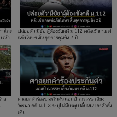
้าวไกล
ปล่อยตัว มีชัย ผู้ต้องขังคดี ม.112 หลังเข้าเกณฑ์
ีหน้า
อภัยโทษฯ สิ้นสุดการคุมขัง 2 ปี
้าง
ศาลยกคำร้องประกันตัว แอมป์-ณวรรษ เลี้ยง
.
วัฒนา คดี ม.112 ระบุไม่มีเหตุเปลี่ยนแปลงคำสั่ง
เดิม