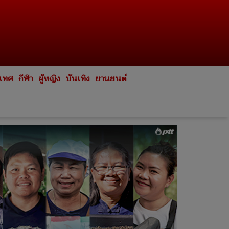
ะเทศ
กีฬา
ผู้หญิง
บันเทิง
ยานยนต์