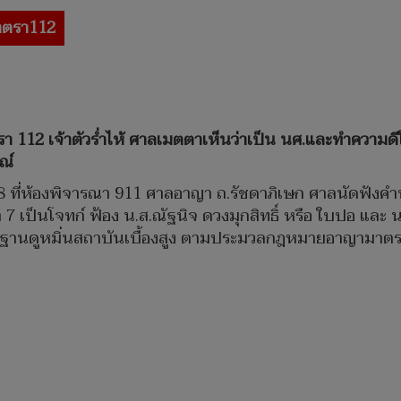
าตรา112
ตรา 112 เจ้าตัวร่ำไห้ ศาลเมตตาเห็นว่าเป็น นศ.และทำความดีใ
ณ์
2568 ที่ห้องพิจารณา 911 ศาลอาญา ถ.รัชดาภิเษก ศาลนัดฟังค
7 เป็นโจทก์ ฟ้อง น.ส.ณัฐนิจ ดวงมุกสิทธิ์ หรือ ใบปอ และ น
มผิดฐานดูหมิ่นสถาบันเบื้องสูง ตามประมวลกฎหมายอาญามาตร