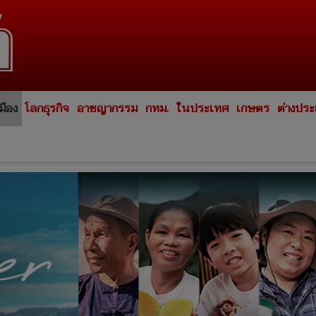
มือง
โลกธุรกิจ
อาชญากรรม
กทม.
ในประเทศ
เกษตร
ต่างปร