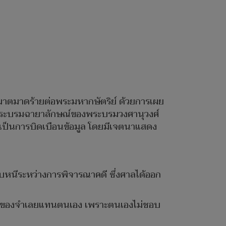
อาฆาตมาดร้ายต่อพระมหากษัตริย์ ด้วยการเผย
ภาพพระบรมฉายาลักษณ์ของพระบรมวงศานุวงศ์
ง เป็นการบิดเบือนข้อมูล โดยมีเจตนาแสดง
หลบหนีระหว่างการพิจารณาคดี ซึ่งศาลได้ออก
ฟซบุ๊กของจำเลยแทนตนเอง เพราะตนเองไม่ชอบ