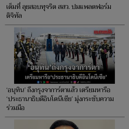
เต็มที่ ลุยสอบทุจริต สสว. ปมแพลตฟอร์ม
ดิจิทัล
‘อนุทิน’ ถึงกรุงจาการ์ตาแล้ว เตรียมหารือ
‘ประธานาธิบดีอินโดนีเซีย’ มุ่งกระชับความ
ร่วมมือ