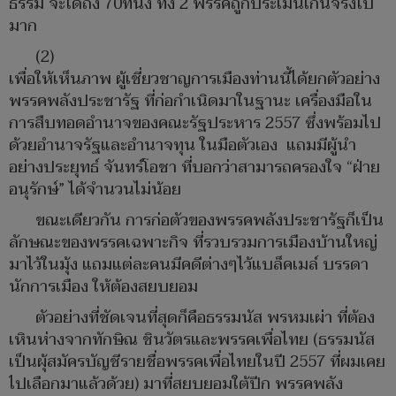
ธรรม จะได้ถึง 70ที่นั่ง ทั้ง 2 พรรคถูกประเมินเกินจริงไป
มาก
(2)
เพื่อให้เห็นภาพ ผู้เชี่ยวชาญการเมืองท่านนี้ได้ยกตัวอย่าง
พรรคพลังประชารัฐ ที่ก่อกำเนิดมาในฐานะ เครื่องมือใน
การสืบทอดอำนาจของคณะรัฐประหาร 2557 ซึ่งพร้อมไป
ด้วยอำนาจรัฐและอำนาจทุน ในมือตัวเอง แถมมีผู้นำ
อย่างประยุทธ์ จันทร์โอชา ที่บอกว่าสามารถครองใจ “ฝ่าย
อนุรักษ์” ได้จำนวนไม่น้อย
ขณะเดียวกัน การก่อตัวของพรรคพลังประชารัฐก็เป็น
ลักษณะของพรรคเฉพาะกิจ ที่รวบรวมการเมืองบ้านใหญ่
มาไว้ในมุ้ง แถมแต่ละคนมีคดีต่างๆไว้แบล็คเมล์ บรรดา
นักการเมือง ให้ต้องสยบยอม
ตัวอย่างที่ชัดเจนที่สุดก็คือธรรมนัส พรหมเผ่า ที่ต้อง
เหินห่างจากทักษิณ ชินวัตรและพรรคเพื่อไทย (ธรรมนัส
เป็นผุ้สมัครบัญชีรายชื่อพรรคเพื่อไทยในปี 2557 ที่ผมเคย
ไปเลือกมาแล้วด้วย) มาที่สยบยอมใต้ปีก พรรคพลัง