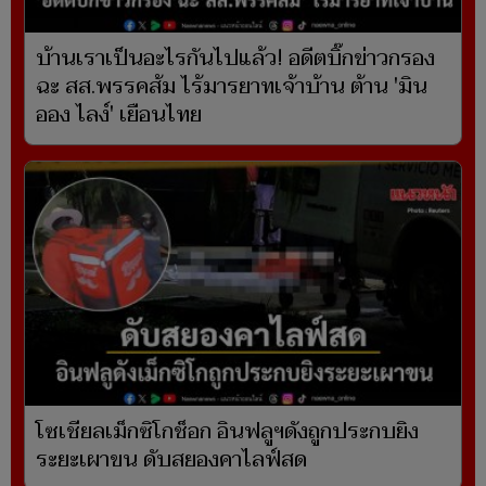
บ้านเราเป็นอะไรกันไปแล้ว! อดีตบิ๊กข่าวกรอง
ฉะ สส.พรรคส้ม ไร้มารยาทเจ้าบ้าน ต้าน 'มิน
ออง ไลง์' เยือนไทย
โซเชียลเม็กซิโกช็อก อินฟลูฯดังถูกประกบยิง
ระยะเผาขน ดับสยองคาไลฟ์สด