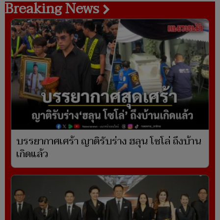
Breaking News
บรรยากาศเศร้า ญาติรับร่าง ฮลุน โซโล่ ถึงบ้าน
เกิดแล้ว