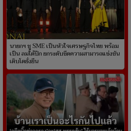
นายกฯ ชู SME เป็นหัวใจเศรษฐกิจไทย พร้อม
เป็น ลมใต้ปีก ยกระดับขีดความสามารถแข่งขัน
เติบโตยั่งยืน