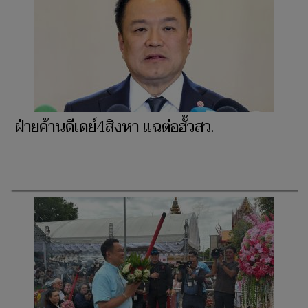
ฝ่ายค้านดีเดย์4สิงหา แฉต่อฮั้วสว.