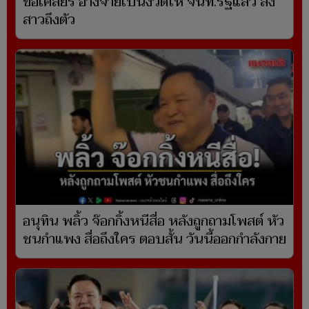
ขอเคลียร์ อ้างจ่ายเป็นงวดให้ จนท.รัฐแล้ว สั่ง
สาวถึงตัว
อนุทิน พลิ้ว จ๊อกกิ้งหนีสื่อ หลังถูกถามโพสต์ หัว
ชนกำแพง สื่อถึงใคร ตอบสั้น วันนี้ออกกำลังกาย