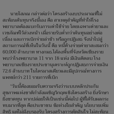
นายโสภณ กล่าวต่อว่า โครงสร้างงบประมาณที่ไม่
สะท้อนต้นทุนจริงนี้เอง คือ สาเหตุสำคัญที่ทำให้โรง
พยาบาลต้องแบกรับภาระค่าใช้จ่าย โดยเฉพาะค่ายาและ
เวชภัณฑ์ไว้ล่วงหน้า เมื่อรายรับต่ำกว่าต้นทุนอย่างต่อ
เนื่อง และการเบิกจ่ายล่าช้า หรือถูกปฏิเสธ จึงนำไปสู่
สถานการณ์ที่เห็นในวันนี้ คือ หนี้ค้างจ่ายค่ายาสะสมกว่า
60,000 ล้านบาท ทางกมธ.ได้ลงพื้นที่จังหวัดเชียงราย
พบว่าโรงพยาบาล 11 จาก 18 แห่ง มีเงินติดลบ โรง
พยาบาลเชียงรายประชานุเคราะห์ถูกปฏิเสธการจ่ายเงิน
72.6 ล้านบาท ในไตรมาสเดียวและมีอุปกรณ์ทางการ
แพทย์กว่า 211 รายการที่เบิก
“วันนี้ต้องยอมรับความจริงว่าระบบหลักประกัน
สุขภาพแห่งชาติกำลังเผชิญวิกฤตเชิงโครงสร้าง ยิ่งรักษา
ยิ่งขาดทุน หากปล่อยให้เป็นเช่นนี้ต่อไป ผู้ที่ได้รับผลกระ
ทบมากที่สุด คือประชาชน ข้อห่วงใยสำคัญ นโยบายเพิ่ม
สิทธิ แต่ไม่มีงบรองรับ โครงสร้างการตัดสินใจ ไม่สะท้อน