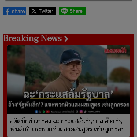
Breaking News
อดีตบิ๊กข่าวกรอง ฉะ กระแสล้มรัฐบาล อ้าง รัฐ
พันลึก? แซะพวกหิวแสงผสมสูตร เซ่นลูกกรอก