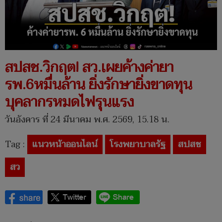
สปสช.วิกฤต! สว.เผยค้างค่ายา
รพ.6หมื่นล้าน ยิ่งรักษายิ่งขาดทุน
บุคลากรหมดไฟรุนแรง
วันอังคาร ที่ 24 มีนาคม พ.ศ. 2569, 15.18 น.
Tag :
แนวหน้าออนไลน์
โรงพยาบาลรัฐ
สปสช
สว