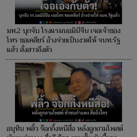
มท.2 บุกจับ โรงแรมนอมินีจีน เจอเจ้าของ
โทร ขอเคลียร์ อ้างจ่ายเป็นงวดให้ จนท.รัฐ
แล้ว สั่งสาวถึงตัว
อนุทิน พลิ้ว จ๊อกกิ้งหนีสื่อ หลังถูกถามโพสต์