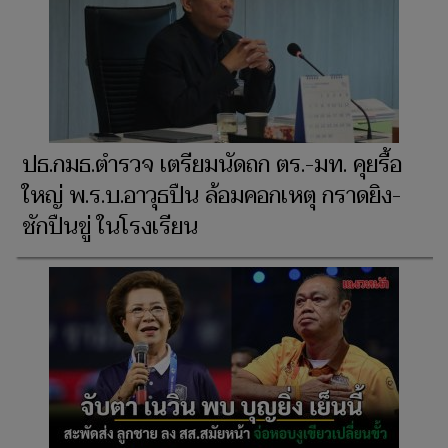
ปธ.กมธ.ตำรวจ เตรียมนัดถก ตร.-มท. คุยรื้อ
ใหญ่ พ.ร.บ.อาวุธปืน ล้อมคอกเหตุ กราดยิง-
ชักปืนขู่ ในโรงเรียน