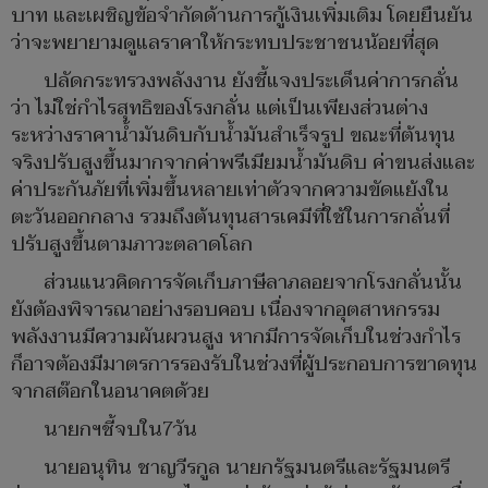
บาท และเผชิญข้อจำกัดด้านการกู้เงินเพิ่มเติม โดยยืนยัน
ว่าจะพยายามดูแลราคาให้กระทบประชาชนน้อยที่สุด
ปลัดกระทรวงพลังงาน ยังชี้แจงประเด็นค่าการกลั่น
ว่า ไม่ใช่กำไรสุทธิของโรงกลั่น แต่เป็นเพียงส่วนต่าง
ระหว่างราคาน้ำมันดิบกับน้ำมันสำเร็จรูป ขณะที่ต้นทุน
จริงปรับสูงขึ้นมากจากค่าพรีเมียมน้ำมันดิบ ค่าขนส่งและ
ค่าประกันภัยที่เพิ่มขึ้นหลายเท่าตัวจากความขัดแย้งใน
ตะวันออกกลาง รวมถึงต้นทุนสารเคมีที่ใช้ในการกลั่นที่
ปรับสูงขึ้นตามภาวะตลาดโลก
ส่วนแนวคิดการจัดเก็บภาษีลาภลอยจากโรงกลั่นนั้น
ยังต้องพิจารณาอย่างรอบคอบ เนื่องจากอุตสาหกรรม
พลังงานมีความผันผวนสูง หากมีการจัดเก็บในช่วงกำไร
ก็อาจต้องมีมาตรการรองรับในช่วงที่ผู้ประกอบการขาดทุน
จากสต๊อกในอนาคตด้วย
นายกฯชี้จบใน7วัน
นายอนุทิน ชาญวีรกูล นายกรัฐมนตรีและรัฐมนตรี