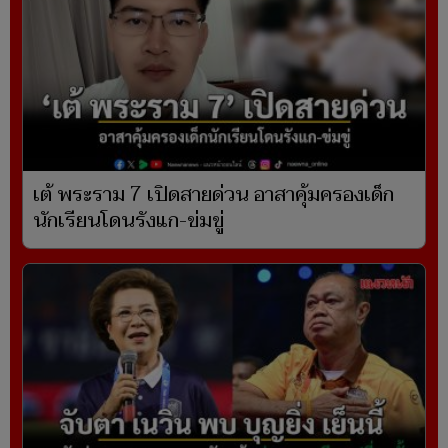
เต้ พระราม 7 เปิดสายด่วน อาสาคุ้มครองเด็ก
นักเรียนโดนรังแก-ข่มขู่