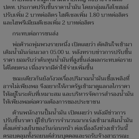
ปตท. ประกาศปรับขึ้นราคาน้ำมัน โดยกลุ่มแก๊สโซฮอล์
ปรับเพิ่ม 2 บาทต่อลิตร ไฮดีเซลเพิ่ม 1.80 บาทต่อลิตร
และไฮพรีเมียมดีเซลเพิ่ม 2 บาทต่อลิตร
กระทบต่อการขนส่ง
พ่อค้ารถพุ่มพวงรายหนึ่ง เปิดเผยว่า ตัดสินใจเข้ามา
เติมน้ำมันก่อนเวลา 05.00 น. หลังทราบข่าวการปรับขึ้น
ราคา ยอมรับว่าต้นทุนน้ำมันที่สูงขึ้นส่งผลกระทบต่อราย
ได้โดยตรง เนื่องจากมีค่าใช้จ่ายเพิ่มขึ้น
ขณะเดียวกันยังกังวลเรื่องปริมาณน้ำมันเชื้อเพลิงที่
อาจไม่เพียงพอ จึงอยากให้ภาครัฐเข้ามาดูแลกลไกราคา
ให้อยู่ในระดับที่เหมาะสม และบริหารจัดการสำรองน้ำมัน
ให้เพียงพอต่อความต้องการของประชาชน
ด้านพนักงานปั๊มน้ำมัน เปิดเผยว่า หลังมีข่าวการ
ปรับขึ้นราคา ผู้ใช้บริการจำนวนมากเร่งเข้ามาเติมน้ำมัน
ตั้งแต่ช่วงเย็นของวันก่อนหน้า ต่อเนื่องถึงช่วงเช้าวันนี้
ครอบคลุมทั้งรถยนต์ส่วนบุคคลและรถรับจ้างสาธารณะ