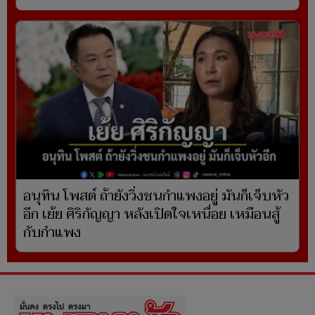
อนุทิน โพสต์ ถ้ายังวิ่งชนกำแพงอยู่ มันก็เจ็บหัว
อีก เย้ย ศิริกัญญา หลังเปิดใจเหนื่อย เหมือนสู้
กับกำแพง