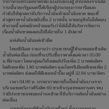
ว่าการกระทรวงมหาดไทย แบ่งรับแบ่งสู้ ส่วนหลังจากเมื่อ
วานนี้นายกรัฐมนตรีได้เรียกผู้ประกอบการหารือและ
กำชับให้ทุกสถานีบริการน้ำมันห้ามน้ำมันขาด ขณะที่
ล่าสุดราคาน้ำมันขยับขึ้น 2 บาทนั้น นายอนุทินไม่ได้ตอบ
คำถามนี้ แต่พยักหน้ายอมรับว่าได้สั่งให้บริหารจัดการ
เรื่องน้ำมันขาดแคลนให้ได้ภายใน 1 สัปดาห์
แห่เติมน้ำมันแต่เช้ามืด
ไทยพีบีเอส รายงานว่า ประชาชนผู้ใช้รถทยอยเข้าเติม
น้ำมันต่อเนื่อง ก่อนที่จะปรับขึ้นราคาตั้งแต่เวลา 05.00
น.ที่ผ่านมา โดยกลุ่มแก๊สโซฮอล์ปรับเพิ่ม 2 บาทต่อลิตร
ไฮดีเซลเพิ่ม 1.80 บาทต่อลิตร และไฮพรีเมียมดีเซลเพิ่ม 2
บาทต่อลิตร ส่งผลให้ดีเซลหน้าปั๊ม อยู่ที่ 32.94 บาท/ลิตร
เวลา 04.00 น. บรรยากาศภายในปั๊มน้ำมันบางจาก
บริเวณซอยวิภาวดีรังสิต 60 ขาเข้ากรุงเทพมหานคร พบ
ว่ามีประชาชนทยอยนำรถเข้ามาใช้บริการเติมน้ำมันอย่าง
ต่อเนื่อง
ภายหลังจากผู้ค้าน้ำมันรายใหญ่ ทั้งบางจากและ