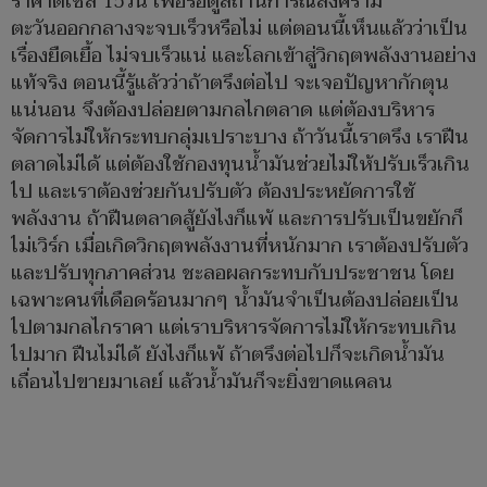
ราคาดีเซล 15วัน เพื่อรอดูสถานการณ์สงคราม
ตะวันออกกลางจะจบเร็วหรือไม่ แต่ตอนนี้เห็นแล้วว่าเป็น
เรื่องยืดเยื้อ ไม่จบเร็วแน่ และโลกเข้าสู่วิกฤตพลังงานอย่าง
แท้จริง ตอนนี้รู้แล้วว่าถ้าตรึงต่อไป จะเจอปัญหากักตุน
แน่นอน จึงต้องปล่อยตามกลไกตลาด แต่ต้องบริหาร
จัดการไม่ให้กระทบกลุ่มเปราะบาง ถ้าวันนี้เราตรึง เราฝืน
ตลาดไม่ได้ แต่ต้องใช้กองทุนน้ำมันช่วยไม่ให้ปรับเร็วเกิน
ไป และเราต้องช่วยกันปรับตัว ต้องประหยัดการใช้
พลังงาน ถ้าฝืนตลาดสู้ยังไงก็แพ้ และการปรับเป็นขยักก็
ไม่เวิร์ก เมื่อเกิดวิกฤตพลังงานที่หนักมาก เราต้องปรับตัว
และปรับทุกภาคส่วน ชะลอผลกระทบกับประชาชน โดย
เฉพาะคนที่เดือดร้อนมากๆ น้ำมันจำเป็นต้องปล่อยเป็น
ไปตามกลไกราคา แต่เราบริหารจัดการไม่ให้กระทบเกิน
ไปมาก ฝืนไม่ได้ ยังไงก็แพ้ ถ้าตรึงต่อไปก็จะเกิดน้ำมัน
เถื่อนไปขายมาเลย์ แล้วน้ำมันก็จะยิ่งขาดแคลน