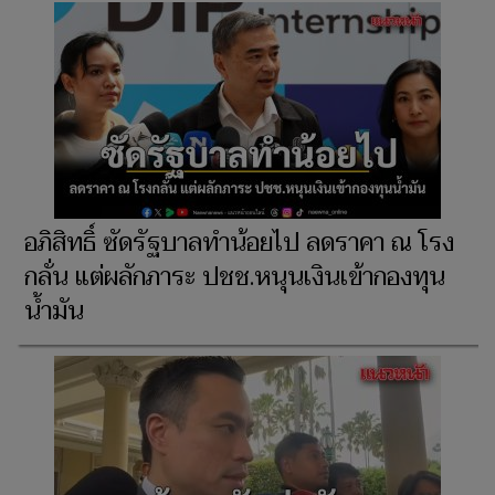
อภิสิทธิ์ ซัดรัฐบาลทำน้อยไป ลดราคา ณ โรง
กลั่น แต่ผลักภาระ ปชช.หนุนเงินเข้ากองทุน
น้ำมัน