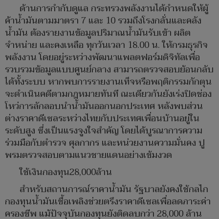
ด้านการกำกับดูแล กระทรวงพลังงานได้กำหนดให้ผู้
ค้าน้ำมันตามมาตรา 7 และ 10 รวมถึงโรงกลั่นและคลัง
น้ำมัน ต้องรายงานข้อมูลปริมาณน้ำมันรับเข้า ผลิต
จำหน่าย และคงเหลือ ทุกวันเวลา 18.00 น. ให้กรมธุรกิจ
พลังงาน โดยอยู่ระหว่างพัฒนาแพลตฟอร์มดิจิทัลเพื่อ
รวบรวมข้อมูลแบบศูนย์กลาง สามารถตรวจสอบย้อนกลับ
ได้ทั้งระบบ หากพบการรายงานเท็จหรือพฤติกรรมกักตุน
จะดำเนินคดีตามกฎหมายทันที ณะเดียวกันยังเร่งปิดช่อง
โหว่การลักลอบนำน้ำมันออกนอกประเทศ หลังพบส่วน
ต่างราคาดีเซลระหว่างไทยกับประเทศเพื่อนบ้านอยู่ใน
ระดับสูง ซึ่งเป็นแรงจูงใจสำคัญ โดยได้บูรณาการความ
ร่วมมือกับตำรวจ ศุลกากร และหน่วยงานความมั่นคง ปู
พรมตรวจสอบตามแนวชายแดนอย่างเข้มงวด
ใช้เงินกองทุน28,000ล้าน
สำหรับสถานการณ์ราคาน้ำมัน รัฐบาลยังคงใช้กลไก
กองทุนน้ำมันเชื้อเพลิงช่วยตรึงราคาดีเซลเพื่อลดภาระค่า
ครองชีพ แม้ปัจจุบันกองทุนยังติดลบกว่า 28,000 ล้าน