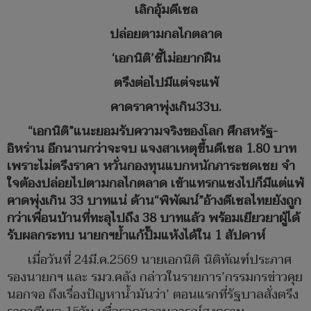
เลิกอุ้มดีเซล
ปล่อยตามกลไกตลาด
‘เอกนิติ’ชี้ไม่อยากฝืน
ตรึงต่อไปมีแต่จะแพ้
คาดราคาพุ่งเกิน33บ.
“เอกนิติ”แนะยอมรับความจริงของโลก ศึกสหรัฐ-
อิหร่าน อีกนานกว่าจะจบ แจงสาเหตุขึ้นดีเซล 1.80 บาท
เพราะไม่ตรึงราคา หวั่นกองทุนแบกหนักภาระชดเชย จำ
ใจต้องปล่อยไปตามกลไกตลาด เข้าแทรกแซงไปก็มีแต่แพ้
คาดพุ่งเกิน 33 บาทแน่ ด้าน“พิพัฒน์”อ้างดีเซลไทยยังถูก
กว่าเพื่อนบ้านที่ทะลุไปถึง 38 บาทแล้ว พร้อมเยียวยาผู้ได้
รับผลกระทบ นายกฯย้ำแก้ปั๊มแห้งได้ใน 1 สัปดาห์
เมื่อวันที่ 24มี.ค.2569 นายเอกนิติ นิติทัณฑ์ประภาศ
รองนายกฯ และ รมว.คลัง กล่าวในรายการ’กรรมกรข่าวคุย
นอกจอ ถึงเรื่องปัญหาน้ำมันว่า’ ตอนแรกที่รัฐบาลสั่งตรึง