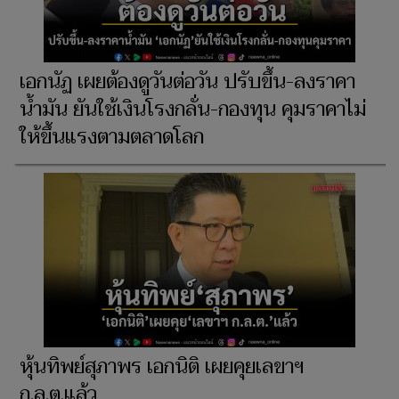
เอกนัฏ เผยต้องดูวันต่อวัน ปรับขึ้น-ลงราคา
น้ำมัน ยันใช้เงินโรงกลั่น-กองทุน คุมราคาไม่
ให้ขึ้นแรงตามตลาดโลก
หุ้นทิพย์สุภาพร เอกนิติ เผยคุยเลขาฯ
ก.ล.ต.แล้ว