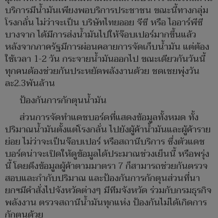
บริการมีน้ำมันเพียงพอบริการประชาชน ขณะนี้ทางกลุ่ม
โรงกลั่น ไม่ว่าจะเป็น บริษัทไทยออย จีซี หรือ ไออาร์พีซี
บางจาก ได้มีการส่งน้ำมันไปให้จ๊อบเปอร์มากขึ้นแล้ว
หลังจากภาครัฐมีการผ่อนคลายการจัดเก็บน้ำมัน แต่ต้อง
ใช้เวลา 1-2 วัน กระจายน้ำมันออกไป ขณะเดียวกันวันนี้
ทุกคนต้องช่วยกันประหยัดพลังงานด้วย ชดเชยพุ่งวัน
ละ2.3พันล้าน
ป้องกันการกักตุนน้ำมัน
ส่วนการจัดทำแดชบอร์ดที่แสดงข้อมูลทั้งหมด ทั้ง
ปริมาณน้ำมันตั้งแต่โรงกลั่น ไปยังผู้ค้าน้ำมันและผู้ค้าราย
ย่อย ไม่ว่าจะเป็นจ๊อบเปอร์ หรือสถานีบริการ ซึ่งตัวแดช
บอร์ดน่าจะเปิดให้ดูข้อมูลได้ประมาณช่วงเย็นนี้ หรือพรุ่ง
นี้ โดยดึงข้อมูลผู้ค้าตามมาตรา 7 ก็สามารถช่วยกันตรวจ
สอบและกำกับปริมาณ และป้องกันการกักตุนส่วนที่นา
ยกฯมีคำสั่งไปจังหวัดต่างๆ มีทีมจังหวัด ร่วมกับกรมธุรกิจ
พลังงาน ตรวจสถานีน้ำมันทุกแห่ง ป้องกันไม่ได้เกิดการ
กักตุนด้วย