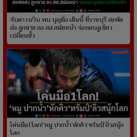
จับตา เนวิน พบ บุญยิ่ง เย็นนี้ ที่ราชบุรี สะพัด
ส่ง ลูกชาย ลง สส.สมัยหน้า จ่อหอบงูเขียว
เปลี่ยนขั้ว
โค่นมือ1โลก!‘หมู ปากน้ำ’หักคิว‘ทรัมป์’ลิ่วสนุ้ก
โลก