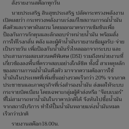
สั่งรายงานสต๊อกทุกวัน
นายประเสริฐ สินสุขประเสริฐ ปลัดกระทรวงพลังงาน
เปิดเผยว่า กระทรวงพลังงานเร่งแก้ไขสถานการณ์น้ำมัน
ตึงตัวและราคาผันผวน โดยออกมาตรการเข้มข้นเพื่อ
ป้องกันการกักตุนและลักลอบจำหน่ายน้ำมัน พร้อมสั่ง
การให้โรงกลั่น คลัง และผู้ค้าน้ำมันรายงานข้อมูลรับ-จ่าย
เป็นรายวัน เพื่อป้องกันน้ำมันรั่วไหลออกจากระบบ และ
ประสานกรมสอบสวนคดีพิเศษ (DSI) รวมถึงหน่วยงานที่
เกี่ยวข้องลงพื้นที่ตรวจสอบอย่างใกล้ชิด ทั้งนี้ สาเหตุหลัก
ของสถานการณ์น้ำมันตึงตัว มาจากความต้องการใช้
น้ำมันในประเทศที่เพิ่มขึ้นอย่างรวดเร็วกว่า 20% จากภาค
ประชาชนและภาคธุรกิจที่เร่งสำรองน้ำมัน ส่งผลให้ระบบ
กระจายบิดเบือน โดยเฉพาะกลุ่มผู้ค้าส่งหรือ “จ๊อบเบอร์”
ที่ไม่สามารถหาน้ำมันในราคาปกติได้ จึงหันไปซื้อน้ำมัน
จากสถานีบริการ ทำให้ปั๊มน้ำมันหลายแห่งน้ำมันหมด
เร็วกว่าปกติ
รายงานสต๊อก18.00น.