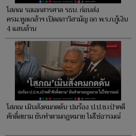
โสภณ รอเอกสารศาล รธน. ก่อนส่ง
ครม.ทูลเกล้าฯ เปิดสภาวิสามัญ ถก พ.ร.ก.กู้เงิน
4 แสนล้าน
โสภณ เมินสังคมกดดัน ปมร้อง ป.ป.ช.เป่าคดี
ศักดิ์สยาม ยันทำตามกฎหมาย ไม่ใช่อารมณ์