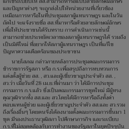
แก้ไขระเบียบให้ สส.สามารถหารือแบบลายลักษณ์อักษร
และปัญหาต่างๆ จะถูกส่งไปให้หน่วยงานที่เกี่ยวข้อง
เหมือนการหารือในที่ประชุมสภาผู้แทนราษฎร และในวัน
ถัดไป จะแจ้งรายชื่อ สส.ที่มาหารือด้วยลายลักษณ์อักษร
เพื่อให้ประชาชนได้รับทราบ การดำเนินการเช่นนี้
สามารถช่วยประหยัดเวลาของสภาผู้แทนราษฎรได้ รวมถึง
เป็นมิติใหม่ ที่อยากให้สภาผู้แทนราษฎร เป็นที่แก้ไข
ปัญหาความเดือดร้อนของประชาชน
นายโสภณ กล่าวภายหลังการประชุมคณะกรรมการ
ข้าราชการรัฐสภา หรือ ก.ร.เพื่อสรุปถึงการทบทวนการ
แต่งตั้งผู้ช่วย สส. , สว.และผู้เชี่ยวชาญประจำตัว สส. ,
สว.ว่า เมื่อวันที่ 28 เม.ย.ที่ผ่านมา ว่า ได้มีการประชุม
กรรมการ ก.ร.แล้ว ซึ่งเป็นคณะกรรมการชุดใหม่ มีผู้ทรง
คุณวุฒิจากทั้ง สส.และ สว.โดยได้มีการหารือถึงทั้งค่า
ตอบแทนผู้ช่วย และผู้เชี่ยวชาญประจำตัว สส.และ สว.รวม
ถึงเรื่องอื่นๆ โดยตนจึงได้ลงนามตั้งคณะกรรมการขึ้นมา 1
ชุด มีรองประธานวุฒิสภา ไปศึกษาภารกิจ และระเบียบ
ก.ร.ที่ไม่สอดคล้องกับการทำงานของรัฐสภาในยุคปัจจุบัน