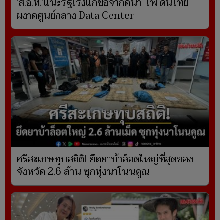
‘ส.อ.ท.’แนะรัฐเร่งแก้ข้อจำกัดน้ำ-ไฟ ดันไทย
ผงาดศูนย์กลาง Data Center
ศรีสะเกษทุบสถิติ! ยึดยาบ้าล็อตใหญ่ที่สุดของ
จังหวัด 2.6 ล้าน ซุกทุ่งนาโนนคูณ