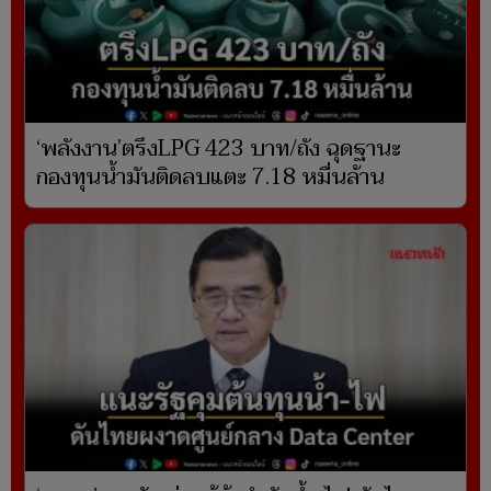
‘พลังงาน’ตรึงLPG 423 บาท/ถัง ฉุดฐานะ
กองทุนน้ำมันติดลบแตะ 7.18 หมื่นล้าน